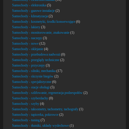
Samochody - elektronika
(5)
Samochody - gazowe instalacje
(2)
Samochody - klimatyzacja
(2)
Samochody - kosmetyki, środki konserwujące
(6)
Samochody - lakiery
(3)
Samochody - monitorowanie, znakowanie
(1)
Samochody - naczepy
(3)
Samochody - nowe
(12)
Samochody - oklejanie
(4)
Samochody - przebudowa nadwozi
(0)
Samochody - przeglądy techniczne
(2)
Samochody - przyczepy
(3)
Samochody - silniki, mechanika
(17)
Samochody - skrzynie biegów
(2)
Samochody - specjalistyczne
(6)
Samochody - stacje obsługi
(5)
Samochody - szlifowanie, regeneracja podzespołów
(2)
Samochody - szyberdachy
(0)
Samochody - szyby
(4)
Samochody - taksometry, tachometry, tachografy
(1)
Samochody - tapicerka, pokrowce
(2)
Samochody - tuning
(7)
Samochody - tłumiki, układy wydechowe
(1)