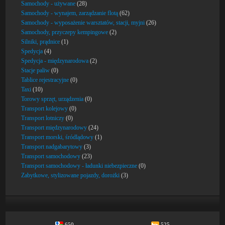
Samochody - używane
(28)
Samochody - wynajem, zarządzanie flotą
(62)
Samochody - wyposażenie warsztatów, stacji, myjni
(26)
Samochody, przyczepy kempingowe
(2)
Silniki, prądnice
(1)
Spedycja
(4)
Spedycja - międzynarodowa
(2)
Stacje paliw
(0)
Tablice rejestracyjne
(0)
Taxi
(10)
Torowy sprzęt, urządzenia
(0)
Transport kolejowy
(0)
Transport lotniczy
(0)
Transport międzynarodowy
(24)
Transport morski, śródlądowy
(1)
Transport nadgabarytowy
(3)
Transport samochodowy
(23)
Transport samochodowy - ładunki niebezpieczne
(0)
Zabytkowe, stylizowane pojazdy, dorożki
(3)
650
525