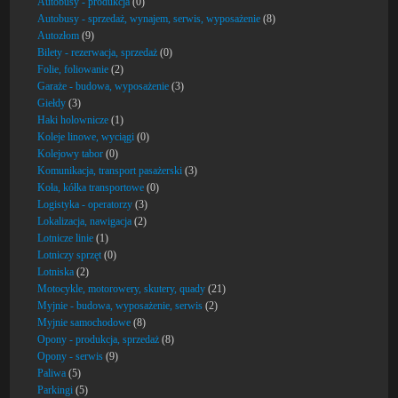
Autobusy - produkcja
(0)
Autobusy - sprzedaż, wynajem, serwis, wyposażenie
(8)
Autozłom
(9)
Bilety - rezerwacja, sprzedaż
(0)
Folie, foliowanie
(2)
Garaże - budowa, wyposażenie
(3)
Giełdy
(3)
Haki holownicze
(1)
Koleje linowe, wyciągi
(0)
Kolejowy tabor
(0)
Komunikacja, transport pasażerski
(3)
Koła, kółka transportowe
(0)
Logistyka - operatorzy
(3)
Lokalizacja, nawigacja
(2)
Lotnicze linie
(1)
Lotniczy sprzęt
(0)
Lotniska
(2)
Motocykle, motorowery, skutery, quady
(21)
Myjnie - budowa, wyposażenie, serwis
(2)
Myjnie samochodowe
(8)
Opony - produkcja, sprzedaż
(8)
Opony - serwis
(9)
Paliwa
(5)
Parkingi
(5)