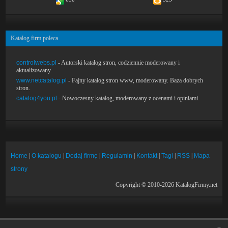
Katalog firm poleca
controlwebs.pl
- Autorski katalog stron, codziennie moderowany i
aktualizowany.
www.netcatalog.pl
- Fajny katalog stron www, moderowany. Baza dobrych
stron.
catalog4you.pl
- Nowoczesny katalog, moderowany z ocenami i opiniami.
Home
|
O katalogu
|
Dodaj firmę
|
Regulamin
|
Kontakt
|
Tagi
|
RSS
|
Mapa
strony
Copyright © 2010-2026 KatalogFirmy.net