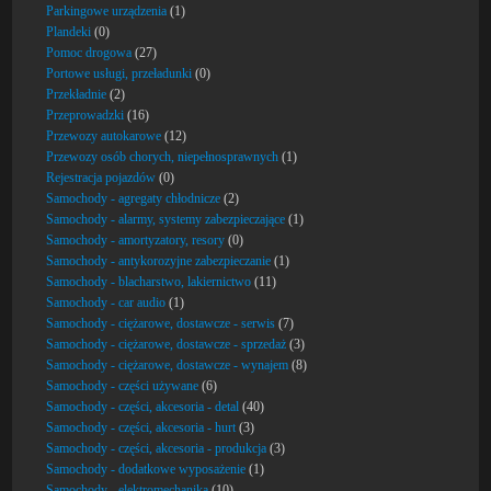
Parkingowe urządzenia
(1)
Plandeki
(0)
Pomoc drogowa
(27)
Portowe usługi, przeładunki
(0)
Przekładnie
(2)
Przeprowadzki
(16)
Przewozy autokarowe
(12)
Przewozy osób chorych, niepełnosprawnych
(1)
Rejestracja pojazdów
(0)
Samochody - agregaty chłodnicze
(2)
Samochody - alarmy, systemy zabezpieczające
(1)
Samochody - amortyzatory, resory
(0)
Samochody - antykorozyjne zabezpieczanie
(1)
Samochody - blacharstwo, lakiernictwo
(11)
Samochody - car audio
(1)
Samochody - ciężarowe, dostawcze - serwis
(7)
Samochody - ciężarowe, dostawcze - sprzedaż
(3)
Samochody - ciężarowe, dostawcze - wynajem
(8)
Samochody - części używane
(6)
Samochody - części, akcesoria - detal
(40)
Samochody - części, akcesoria - hurt
(3)
Samochody - części, akcesoria - produkcja
(3)
Samochody - dodatkowe wyposażenie
(1)
Samochody - elektromechanika
(10)