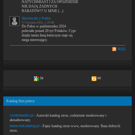
NATYCHMIAST I ZA OPÓŻNIENIE
NIE DAJĄ ŻADNYCH
RABATÓW!!! U MNIE (...)
Wycieczki z Pafos
17 Stycznia 2025, o 20:08
Do Pafos w październiku 2024
poleciało ponad 20 tyś Polaków. Cypr
dzięki tanim linią lotniczym staje się
mega interesujący.
RSS
56
60
Katalog firm poleca
controlwebs.pl
- Autorski katalog stron, codziennie moderowany i
aktualizowany.
www.netcatalog.pl
- Fajny katalog stron www, moderowany. Baza dobrych
stron.