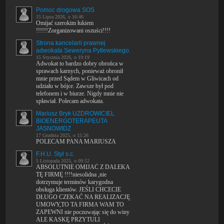
Pomoc drogowa SOS
15 Lipca 2026, o 16:46
Omijać szerokim łukiem
!!!!!!Zorganizowani oszuści!!!!
Strona kancelarii prawnej
adwokata Seweryna Pytlewskiego.
15 Stycznia 2026, o 19:19
Adwokat to bardzo dobry obrońca w
sprawach karnych, ponieważ obronił
mnie przed Sądem w Gliwicach od
udziału w bójce. Zawsze był pod
telefonem i w biurze. Nigdy mnie nie
spławiał. Polecam adwokata.
Mariusz Bryk UZDROWICIEL
BIOENERGOTERAPEUTA
JASNOWIDZ
17 Grudnia 2025, o 15:26
POLECAM PANA MARIUSZA
F.H.U. Styl s.c.
5 Listopada 2025, o 09:52
ABSOLUTNIE OMIJAĆ Z DALEKA
TĘ FIRMĘ !!!!niesolidna ,nie
dotrzymuje terminów karygodna
obsługa klientów. JEŚLI CHCECIE
DŁUGO CZEKAĆ NA REALIZACJĘ
UMOWY,TO TA FIRMA WAM TO
ZAPEWNI nie poczuwając się do winy
ALE KASKĘ PRZYTULI