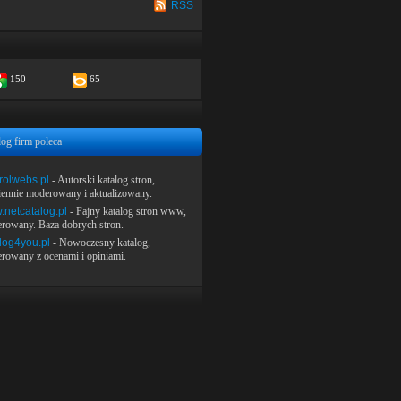
RSS
150
65
log firm poleca
rolwebs.pl
- Autorski katalog stron,
iennie moderowany i aktualizowany.
netcatalog.pl
- Fajny katalog stron www,
rowany. Baza dobrych stron.
log4you.pl
- Nowoczesny katalog,
rowany z ocenami i opiniami.