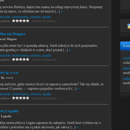
yów
ę serwisu Harleya, dajesz mu szansę na usługi najwyższej klasy. Skupiamy
na tej marce, co odróżnia nas od innych (...)
»
tocykle, motorowery, skutery, quady
owników:
Średnia 0 (0 głosów)
 Marcin Wagner
rcin Wagner
ykla może być wspaniałą zabawą. Jeżeli należysz do tych pasjonatów,
Kata
ami grzebią w silnikach to warto, abyś poznał (...)
»
tocykle, motorowery, skutery, quady
cont
owników:
Średnia 0 (0 głosów)
codz
www.
t Sp. z o.o.
mode
Sp. z o.o.
cata
mode
się nad tym, gdzie możesz liczyć na naprawę samochodu? Tak się składa, że
bować Ci pomóc — naprawa pojazdów osobowych (...)
»
tocykle, motorowery, skutery, quady
owników:
Średnia 0 (0 głosów)
iej Legutki
 Legutki
klep motocyklowy Legato zaprasza do zakupów. Jeżeli ktoś wybiera się w
klem i potrzebne mu są takie akcesoria, jak sakwy (...)
»