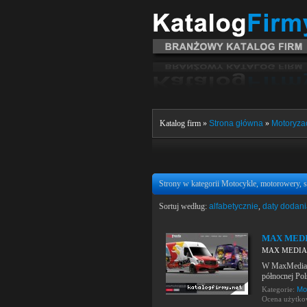
Katalog firm »
Strona główna
»
Motoryzac
Strony w kategorii Motocykle, motorowery, s
Sortuj według:
alfabetycznie
,
daty dodan
MAX MED
MAX MEDIA
W MaxMedia, o
północnej Pol
Kategorie:
Mo
Ocena użytk