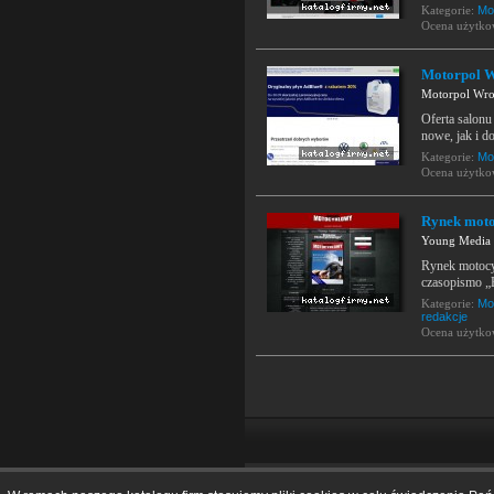
Kategorie:
Mo
Ocena użytk
Motorpol Wr
Motorpol Wroc
Oferta salonu
nowe, jak i d
Kategorie:
Mo
Ocena użytk
Rynek moto
Young Media
Rynek motocy
czasopismo „
Kategorie:
Mo
redakcje
Ocena użytk
Home
|
O katalogu
|
Dodaj firmę
|
Regul