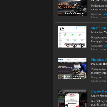
Pan od Harle
Podejmując si
się wyłącznie 
Kategorie:
Mo
Ocena użytk
Motor Fun
Motor Fun Ma
Naprawa motoc
którzy godzin
Kategorie:
Mo
Ocena użytk
Phu Moto-Ro
Phu Moto-Rot 
Zastanawiasz 
możemy spró
Kategorie:
Mo
Ocena użytk
Legato Mac
Legato Maciej
Internetowy s
podróż motocy