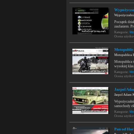
Wypożycza
Wypożyczaln
Początek dzia
zaufaniem. P
Kategorie:
Mo
Ocena użytk
Motopublic
Motopublica 
Motopublica 
wysokiej klas
Kategorie:
Mo
Ocena użytk
Jarpol Ad
Jarpol Adam 
Wypożyczalni
samochody eko
Kategorie:
Mo
Ocena użytk
Pan od Har