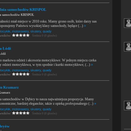
lnia samochodów KRISPOL
ia samochodów KRISPOL
łalności miał miejsce w 2010 roku. Mamy grono osób, które darzy nas
roponujemy Państwu wysokiej klasy samochody, będące (...)
»
tocykle, motorowery, skutery, quady
owników:
Średnia 0 (0 głosów)
a Łódź
Łódź
to markowa odzież i akcesoria motocyklowe. W jednym miejscu czeka
y odzież motocyklowa, w tym spodnie i kurtki motocyklowe, (...)
»
tocykle, motorowery, skutery, quady
owników:
Średnia 0 (0 głosów)
am Kramarz
Kramarz
a samochodów w Dębicy to nasza najważniejsza propozycja. Mamy
nomiczne, bardziej eleganckie, także z opieką profesjonalnego (...)
»
tocykle, motorowery, skutery, quady
owników:
Średnia 0 (0 głosów)
leyów