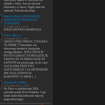
mnie przed Sądem w Gliwicach od
udziału w bójce. Zawsze był pod
telefonem i w biurze. Nigdy mnie nie
spławiał. Polecam adwokata.
Mariusz Bryk UZDROWICIEL
BIOENERGOTERAPEUTA
JASNOWIDZ
17 Grudnia 2025, o 15:26
POLECAM PANA MARIUSZA
F.H.U. Styl s.c.
5 Listopada 2025, o 09:52
ABSOLUTNIE OMIJAĆ Z DALEKA
TĘ FIRMĘ !!!!niesolidna ,nie
dotrzymuje terminów karygodna
obsługa klientów. JEŚLI CHCECIE
DŁUGO CZEKAĆ NA REALIZACJĘ
UMOWY,TO TA FIRMA WAM TO
ZAPEWNI nie poczuwając się do winy
ALE KASKĘ PRZYTULI
NATYCHMIAST I ZA OPÓŻNIENIE
NIE DAJĄ ŻADNYCH
RABATÓW!!! U MNIE (...)
Wycieczki z Pafos
17 Stycznia 2025, o 20:08
Do Pafos w październiku 2024
poleciało ponad 20 tyś Polaków. Cypr
dzięki tanim linią lotniczym staje się
mega interesujący.