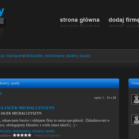
ja i transport
»
Motocykle, motorowery, skutery, quady
kutery, quady
Ostat
ia
wpisy 1 - 10 z
21
IA JACEK MICHALCZYSZYN
 JACEK MICHALCZYSZYN
dnawianie busów i oklejanie floty to nasza specjalność. Zlokalizowani w
sce, obsługujemy klientów z wielu miast takich (...)
»
tocykle, motorowery, skutery, quady
owników:
Średnia 0 (0 głosów)