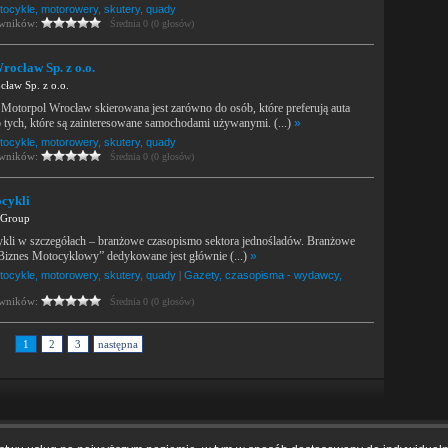
tocykle, motorowery, skutery, quady
owników:
Średnia 0 (0 głosów)
ocław Sp. z o.o.
ław Sp. z o.o.
 Motorpol Wrocław skierowana jest zarówno do osób, które preferują auta
o tych, które są zainteresowane samochodami używanymi. (...)
»
tocykle, motorowery, skutery, quady
owników:
Średnia 0 (0 głosów)
cykli
 Group
kli w szczegółach – branżowe czasopismo sektora jednośladów. Branżowe
Biznes Motocyklowy” dedykowane jest głównie (...)
»
tocykle, motorowery, skutery, quady
|
Gazety, czasopisma - wydawcy,
owników:
Średnia 0 (0 głosów)
1
2
3
następna
amin
|
Kontakt
|
Tagi
|
RSS
|
Mapa strony