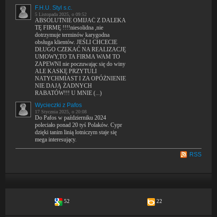
F.H.U. Styl s.c.
5 Listopada 2025, o 09:52
ABSOLUTNIE OMIJAĆ Z DALEKA
TĘ FIRMĘ !!!!niesolidna ,nie
dotrzymuje terminów karygodna
obsługa klientów. JEŚLI CHCECIE
DŁUGO CZEKAĆ NA REALIZACJĘ
UMOWY,TO TA FIRMA WAM TO
ZAPEWNI nie poczuwając się do winy
ALE KASKĘ PRZYTULI
NATYCHMIAST I ZA OPÓŻNIENIE
NIE DAJĄ ŻADNYCH
RABATÓW!!! U MNIE (...)
Wycieczki z Pafos
17 Stycznia 2025, o 20:08
Do Pafos w październiku 2024
poleciało ponad 20 tyś Polaków. Cypr
dzięki tanim linią lotniczym staje się
mega interesujący.
RSS
52
22