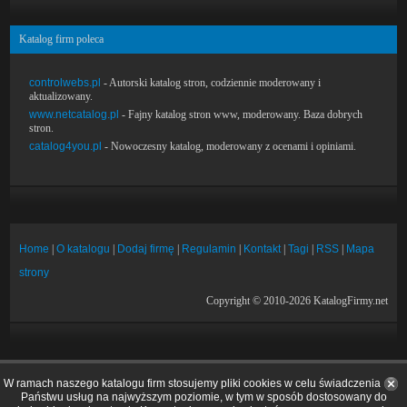
Katalog firm poleca
controlwebs.pl
- Autorski katalog stron, codziennie moderowany i
aktualizowany.
www.netcatalog.pl
- Fajny katalog stron www, moderowany. Baza dobrych
stron.
catalog4you.pl
- Nowoczesny katalog, moderowany z ocenami i opiniami.
Home
|
O katalogu
|
Dodaj firmę
|
Regulamin
|
Kontakt
|
Tagi
|
RSS
|
Mapa
strony
Copyright © 2010-2026 KatalogFirmy.net
W ramach naszego katalogu firm stosujemy pliki cookies w celu świadczenia
Państwu usług na najwyższym poziomie, w tym w sposób dostosowany do