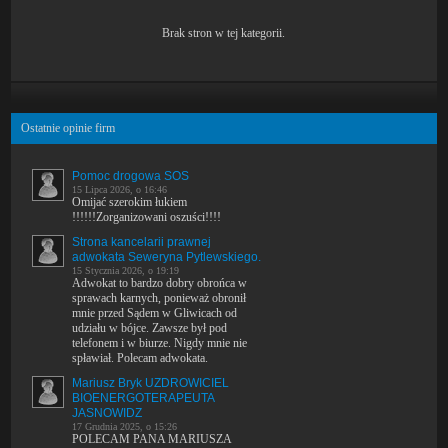
Brak stron w tej kategorii.
Ostatnie opinie firm
Pomoc drogowa SOS
15 Lipca 2026, o 16:46
Omijać szerokim łukiem
!!!!!!Zorganizowani oszuści!!!!
Strona kancelarii prawnej
adwokata Seweryna Pytlewskiego.
15 Stycznia 2026, o 19:19
Adwokat to bardzo dobry obrońca w
sprawach karnych, ponieważ obronił
mnie przed Sądem w Gliwicach od
udziału w bójce. Zawsze był pod
telefonem i w biurze. Nigdy mnie nie
spławiał. Polecam adwokata.
Mariusz Bryk UZDROWICIEL
BIOENERGOTERAPEUTA
JASNOWIDZ
17 Grudnia 2025, o 15:26
POLECAM PANA MARIUSZA