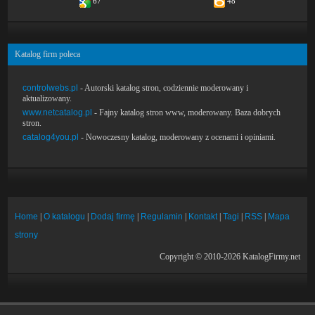
67
48
Katalog firm poleca
controlwebs.pl
- Autorski katalog stron, codziennie moderowany i
aktualizowany.
www.netcatalog.pl
- Fajny katalog stron www, moderowany. Baza dobrych
stron.
catalog4you.pl
- Nowoczesny katalog, moderowany z ocenami i opiniami.
Home
|
O katalogu
|
Dodaj firmę
|
Regulamin
|
Kontakt
|
Tagi
|
RSS
|
Mapa
strony
Copyright © 2010-2026 KatalogFirmy.net