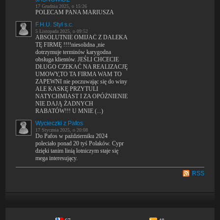
17 Grudnia 2025, o 15:26
POLECAM PANA MARIUSZA
F.H.U. Styl s.c.
5 Listopada 2025, o 09:52
ABSOLUTNIE OMIJAĆ Z DALEKA
TĘ FIRMĘ !!!!niesolidna ,nie
dotrzymuje terminów karygodna
obsługa klientów. JEŚLI CHCECIE
DŁUGO CZEKAĆ NA REALIZACJĘ
UMOWY,TO TA FIRMA WAM TO
ZAPEWNI nie poczuwając się do winy
ALE KASKĘ PRZYTULI
NATYCHMIAST I ZA OPÓŻNIENIE
NIE DAJĄ ŻADNYCH
RABATÓW!!! U MNIE (...)
Wycieczki z Pafos
17 Stycznia 2025, o 20:08
Do Pafos w październiku 2024
poleciało ponad 20 tyś Polaków. Cypr
dzięki tanim linią lotniczym staje się
mega interesujący.
RSS