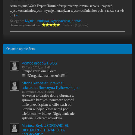
Auto myjnia Wash Expert Toruń oferuje między innymi serwis urządzeń
wysokociśnieniowych, wynajem urządzeń wysokociśnieniowych, a także serwis
(...)
»
Kategorie:
Myjnie - budowa, wyposażenie, serwis
Ocena użytkowników:
Średnia 5 (1 głosów)
Ostatnie opinie firm
Pomoc drogowa SOS
15 Lipca 2026, o 16:46
Omijać szerokim łukiem
!!!!!!Zorganizowani oszuści!!!!
Strona kancelarii prawnej
adwokata Seweryna Pytlewskiego.
15 Stycznia 2026, o 19:19
Adwokat to bardzo dobry obrońca w
sprawach karnych, ponieważ obronił
mnie przed Sądem w Gliwicach od
udziału w bójce. Zawsze był pod
telefonem i w biurze. Nigdy mnie nie
spławiał. Polecam adwokata.
Mariusz Bryk UZDROWICIEL
BIOENERGOTERAPEUTA
JASNOWIDZ