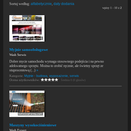
Sortuj według:
alfabetycznie
,
daty dodania
wpisy 1 - 10 z
2
Myjnie samoobsługowe
Wash Serwis
Dobre mycie samochodu wymaga stosownego podejścia i na pewno
adekwatnego sprzętu. Można to zrobić ręcznie, ale świetny sprzęt ze
stuprocentową (...)
»
Kategorie:
Myjnie - budowa, wyposażenie, serwis
Ocena użytkowników:
Średnia 0 (0 głosów)
Maszyny wysokociśnieniowe
Wash Expert