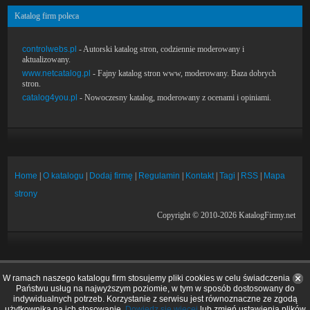
Katalog firm poleca
controlwebs.pl
- Autorski katalog stron, codziennie moderowany i
aktualizowany.
www.netcatalog.pl
- Fajny katalog stron www, moderowany. Baza dobrych
stron.
catalog4you.pl
- Nowoczesny katalog, moderowany z ocenami i opiniami.
Home
|
O katalogu
|
Dodaj firmę
|
Regulamin
|
Kontakt
|
Tagi
|
RSS
|
Mapa
strony
Copyright © 2010-2026 KatalogFirmy.net
W ramach naszego katalogu firm stosujemy pliki cookies w celu świadczenia
Państwu usług na najwyższym poziomie, w tym w sposób dostosowany do
indywidualnych potrzeb. Korzystanie z serwisu jest równoznaczne ze zgodą
użytkownika na ich stosowanie.
Dowiedz się więcej
lub zmień ustawienia plików