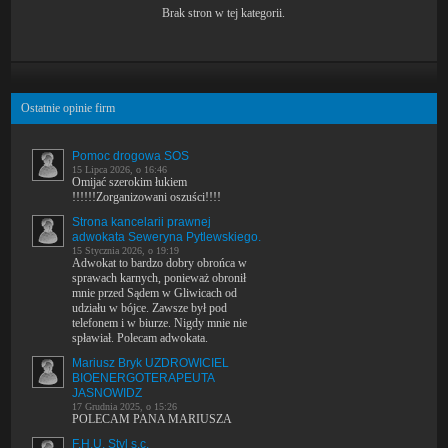
Brak stron w tej kategorii.
Ostatnie opinie firm
Pomoc drogowa SOS
15 Lipca 2026, o 16:46
Omijać szerokim łukiem
!!!!!!Zorganizowani oszuści!!!!
Strona kancelarii prawnej
adwokata Seweryna Pytlewskiego.
15 Stycznia 2026, o 19:19
Adwokat to bardzo dobry obrońca w
sprawach karnych, ponieważ obronił
mnie przed Sądem w Gliwicach od
udziału w bójce. Zawsze był pod
telefonem i w biurze. Nigdy mnie nie
spławiał. Polecam adwokata.
Mariusz Bryk UZDROWICIEL
BIOENERGOTERAPEUTA
JASNOWIDZ
17 Grudnia 2025, o 15:26
POLECAM PANA MARIUSZA
F.H.U. Styl s.c.