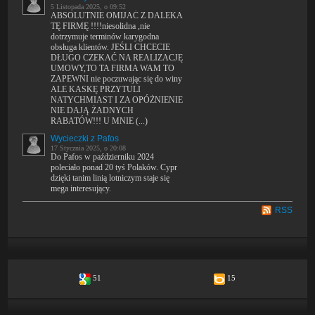
5 Listopada 2025, o 09:52
ABSOLUTNIE OMIJAĆ Z DALEKA
TĘ FIRMĘ !!!!niesolidna ,nie
dotrzymuje terminów karygodna
obsługa klientów. JEŚLI CHCECIE
DŁUGO CZEKAĆ NA REALIZACJĘ
UMOWY,TO TA FIRMA WAM TO
ZAPEWNI nie poczuwając się do winy
ALE KASKĘ PRZYTULI
NATYCHMIAST I ZA OPÓŻNIENIE
NIE DAJĄ ŻADNYCH
RABATÓW!!! U MNIE (...)
Wycieczki z Pafos
17 Stycznia 2025, o 20:08
Do Pafos w październiku 2024
poleciało ponad 20 tyś Polaków. Cypr
dzięki tanim linią lotniczym staje się
mega interesujący.
RSS
51
15