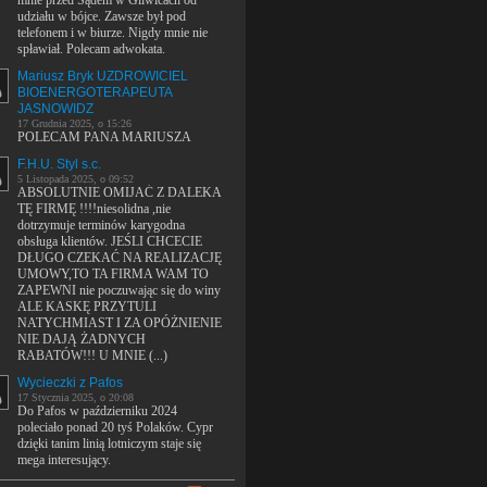
mnie przed Sądem w Gliwicach od
udziału w bójce. Zawsze był pod
telefonem i w biurze. Nigdy mnie nie
spławiał. Polecam adwokata.
Mariusz Bryk UZDROWICIEL
BIOENERGOTERAPEUTA
JASNOWIDZ
17 Grudnia 2025, o 15:26
POLECAM PANA MARIUSZA
F.H.U. Styl s.c.
5 Listopada 2025, o 09:52
ABSOLUTNIE OMIJAĆ Z DALEKA
TĘ FIRMĘ !!!!niesolidna ,nie
dotrzymuje terminów karygodna
obsługa klientów. JEŚLI CHCECIE
DŁUGO CZEKAĆ NA REALIZACJĘ
UMOWY,TO TA FIRMA WAM TO
ZAPEWNI nie poczuwając się do winy
ALE KASKĘ PRZYTULI
NATYCHMIAST I ZA OPÓŻNIENIE
NIE DAJĄ ŻADNYCH
RABATÓW!!! U MNIE (...)
Wycieczki z Pafos
17 Stycznia 2025, o 20:08
Do Pafos w październiku 2024
poleciało ponad 20 tyś Polaków. Cypr
dzięki tanim linią lotniczym staje się
mega interesujący.