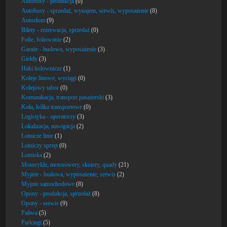
Autobusy - produkcja
(0)
Autobusy - sprzedaż, wynajem, serwis, wyposażenie
(8)
Autozłom
(9)
Bilety - rezerwacja, sprzedaż
(0)
Folie, foliowanie
(2)
Garaże - budowa, wyposażenie
(3)
Giełdy
(3)
Haki holownicze
(1)
Koleje linowe, wyciągi
(0)
Kolejowy tabor
(0)
Komunikacja, transport pasażerski
(3)
Koła, kółka transportowe
(0)
Logistyka - operatorzy
(3)
Lokalizacja, nawigacja
(2)
Lotnicze linie
(1)
Lotniczy sprzęt
(0)
Lotniska
(2)
Motocykle, motorowery, skutery, quady
(21)
Myjnie - budowa, wyposażenie, serwis
(2)
Myjnie samochodowe
(8)
Opony - produkcja, sprzedaż
(8)
Opony - serwis
(9)
Paliwa
(5)
Parkingi
(5)