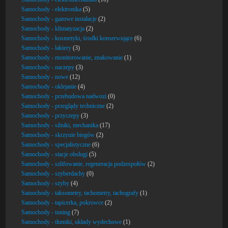
Samochody - elektronika
(5)
Samochody - gazowe instalacje
(2)
Samochody - klimatyzacja
(2)
Samochody - kosmetyki, środki konserwujące
(6)
Samochody - lakiery
(3)
Samochody - monitorowanie, znakowanie
(1)
Samochody - naczepy
(3)
Samochody - nowe
(12)
Samochody - oklejanie
(4)
Samochody - przebudowa nadwozi
(0)
Samochody - przeglądy techniczne
(2)
Samochody - przyczepy
(3)
Samochody - silniki, mechanika
(17)
Samochody - skrzynie biegów
(2)
Samochody - specjalistyczne
(6)
Samochody - stacje obsługi
(5)
Samochody - szlifowanie, regeneracja podzespołów
(2)
Samochody - szyberdachy
(0)
Samochody - szyby
(4)
Samochody - taksometry, tachometry, tachografy
(1)
Samochody - tapicerka, pokrowce
(2)
Samochody - tuning
(7)
Samochody - tłumiki, układy wydechowe
(1)