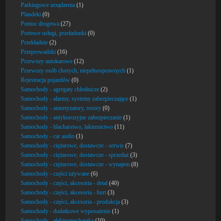
Parkingowe urządzenia
(1)
Plandeki
(0)
Pomoc drogowa
(27)
Portowe usługi, przeładunki
(0)
Przekładnie
(2)
Przeprowadzki
(16)
Przewozy autokarowe
(12)
Przewozy osób chorych, niepełnosprawnych
(1)
Rejestracja pojazdów
(0)
Samochody - agregaty chłodnicze
(2)
Samochody - alarmy, systemy zabezpieczające
(1)
Samochody - amortyzatory, resory
(0)
Samochody - antykorozyjne zabezpieczanie
(1)
Samochody - blacharstwo, lakiernictwo
(11)
Samochody - car audio
(1)
Samochody - ciężarowe, dostawcze - serwis
(7)
Samochody - ciężarowe, dostawcze - sprzedaż
(3)
Samochody - ciężarowe, dostawcze - wynajem
(8)
Samochody - części używane
(6)
Samochody - części, akcesoria - detal
(40)
Samochody - części, akcesoria - hurt
(3)
Samochody - części, akcesoria - produkcja
(3)
Samochody - dodatkowe wyposażenie
(1)
Samochody - elektromechanika
(10)