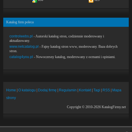
Katalog firm poleca
controlwebs.pl
- Autorski katalog stron, codziennie moderowany i
aktualizowany.
www.netcatalog.pl
- Fajny katalog stron www, moderowany. Baza dobrych
stron.
catalog4you.pl
- Nowoczesny katalog, moderowany z ocenami i opiniami.
Home
|
O katalogu
|
Dodaj firmę
|
Regulamin
|
Kontakt
|
Tagi
|
RSS
|
Mapa
strony
Copyright © 2010-2026 KatalogFirmy.net