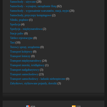
Samochody - używane
(28)
Samochody - wynajem, zarządzanie flotą
(62)
Samochody - wyposażenie warsztatów, stacji, myjni
(26)
Samochody, przyczepy kempingowe
(2)
Silniki, prądnice
(1)
Spedycja
(4)
Spedycja - międzynarodowa
(2)
Stacje paliw
(0)
Tablice rejestracyjne
(0)
Taxi
(10)
Torowy sprzęt, urządzenia
(0)
Transport kolejowy
(0)
Transport lotniczy
(0)
Transport międzynarodowy
(24)
Transport morski, śródlądowy
(1)
Transport nadgabarytowy
(3)
Transport samochodowy
(23)
Transport samochodowy - ładunki niebezpieczne
(0)
Zabytkowe, stylizowane pojazdy, dorożki
(3)
650
525