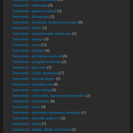
Samochody - elektronika
(5)
Samochody - gazowe instalacje
(2)
Samochody - klimatyzacja
(2)
Samochody - kosmetyki, środki konserwujące
(6)
Samochody - lakiery
(3)
Samochody - monitorowanie, znakowanie
(1)
Samochody - naczepy
(3)
Samochody - nowe
(12)
Samochody - oklejanie
(4)
Samochody - przebudowa nadwozi
(0)
Samochody - przeglądy techniczne
(2)
Samochody - przyczepy
(3)
Samochody - silniki, mechanika
(17)
Samochody - skrzynie biegów
(2)
Samochody - specjalistyczne
(6)
Samochody - stacje obsługi
(5)
Samochody - szlifowanie, regeneracja podzespołów
(2)
Samochody - szyberdachy
(0)
Samochody - szyby
(4)
Samochody - taksometry, tachometry, tachografy
(1)
Samochody - tapicerka, pokrowce
(2)
Samochody - tuning
(7)
Samochody - tłumiki, układy wydechowe
(1)