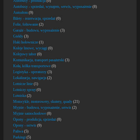
Autobusy - produkcja
(0)
Autobusy - sprzedaż, wynajem, serwis, wyposażenie
(8)
Autozłom
(9)
Bilety - rezerwacja, sprzedaż
(0)
Folie, foliowanie
(2)
Garaże - budowa, wyposażenie
(3)
Giełdy
(3)
Haki holownicze
(1)
Koleje linowe, wyciągi
(0)
Kolejowy tabor
(0)
Komunikacja, transport pasażerski
(3)
Koła, kółka transportowe
(0)
Logistyka - operatorzy
(3)
Lokalizacja, nawigacja
(2)
Lotnicze linie
(1)
Lotniczy sprzęt
(0)
Lotniska
(2)
Motocykle, motorowery, skutery, quady
(21)
Myjnie - budowa, wyposażenie, serwis
(2)
Myjnie samochodowe
(8)
Opony - produkcja, sprzedaż
(8)
Opony - serwis
(9)
Paliwa
(5)
Parkingi
(5)