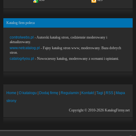
Katalog firm poleca
controlwebs.pl
- Autorski katalog stron, codziennie moderowany i
aktualizowany.
www.netcatalog.pl
- Fajny katalog stron www, moderowany. Baza dobrych
stron.
catalog4you.pl
- Nowoczesny katalog, moderowany z ocenami i opiniami.
Home
|
O katalogu
|
Dodaj firmę
|
Regulamin
|
Kontakt
|
Tagi
|
RSS
|
Mapa
strony
Copyright © 2010-2026 KatalogFirmy.net