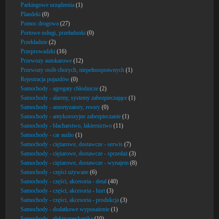
Parkingowe urządzenia
(1)
Plandeki
(0)
Pomoc drogowa
(27)
Portowe usługi, przeładunki
(0)
Przekładnie
(2)
Przeprowadzki
(16)
Przewozy autokarowe
(12)
Przewozy osób chorych, niepełnosprawnych
(1)
Rejestracja pojazdów
(0)
Samochody - agregaty chłodnicze
(2)
Samochody - alarmy, systemy zabezpieczające
(1)
Samochody - amortyzatory, resory
(0)
Samochody - antykorozyjne zabezpieczanie
(1)
Samochody - blacharstwo, lakiernictwo
(11)
Samochody - car audio
(1)
Samochody - ciężarowe, dostawcze - serwis
(7)
Samochody - ciężarowe, dostawcze - sprzedaż
(3)
Samochody - ciężarowe, dostawcze - wynajem
(8)
Samochody - części używane
(6)
Samochody - części, akcesoria - detal
(40)
Samochody - części, akcesoria - hurt
(3)
Samochody - części, akcesoria - produkcja
(3)
Samochody - dodatkowe wyposażenie
(1)
Samochody - elektromechanika
(10)