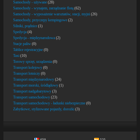
Samochody - używane
(28)
Samochody - wynajem, zarządzanie flotą
(62)
Samochody - wyposażenie warsztatów, stacji, myjni
(26)
Samochody, przyczepy kempingowe
(2)
Silniki, prądnice
(1)
Spedycja
(4)
Spedycja - międzynarodowa
(2)
Stacje paliw
(0)
Tablice rejestracyjne
(0)
Taxi
(10)
Torowy sprzęt, urządzenia
(0)
Transport kolejowy
(0)
Transport lotniczy
(0)
Transport międzynarodowy
(24)
Transport morski, śródlądowy
(1)
Transport nadgabarytowy
(3)
Transport samochodowy
(23)
Transport samochodowy - ładunki niebezpieczne
(0)
Zabytkowe, stylizowane pojazdy, dorożki
(3)
650
525