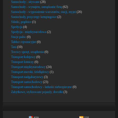
Samochody - używane
(28)
Samochody - wynajem, zarządzanie flotą
(62)
Samochody - wyposażenie warsztatów, stacji, myjni
(26)
Samochody, przyczepy kempingowe
(2)
Silniki, prądnice
(1)
Spedycja
(4)
Spedycja - międzynarodowa
(2)
Stacje paliw
(0)
Tablice rejestracyjne
(0)
Taxi
(10)
Torowy sprzęt, urządzenia
(0)
Transport kolejowy
(0)
Transport lotniczy
(0)
Transport międzynarodowy
(24)
Transport morski, śródlądowy
(1)
Transport nadgabarytowy
(3)
Transport samochodowy
(23)
Transport samochodowy - ładunki niebezpieczne
(0)
Zabytkowe, stylizowane pojazdy, dorożki
(3)
650
525