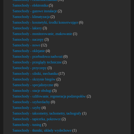
Samochody - elektronika
(5)
Samochody - gazowe instalacje
(2)
Samochody - klimatyzacja
(2)
Samochody - kosmetyki, środki konserwujące
(6)
Samochody - lakiery
(3)
Samochody - monitorowanie, znakowanie
(1)
Samochody - naczepy
(3)
Samochody - nowe
(12)
Samochody - oklejanie
(4)
Samochody - przebudowa nadwozi
(0)
Samochody - przeglądy techniczne
(2)
Samochody - przyczepy
(3)
Samochody - silniki, mechanika
(17)
Samochody - skrzynie biegów
(2)
Samochody - specjalistyczne
(6)
Samochody - stacje obsługi
(5)
Samochody - szlifowanie, regeneracja podzespołów
(2)
Samochody - szyberdachy
(0)
Samochody - szyby
(4)
Samochody - taksometry, tachometry, tachografy
(1)
Samochody - tapicerka, pokrowce
(2)
Samochody - tuning
(7)
Samochody - tłumiki, układy wydechowe
(1)