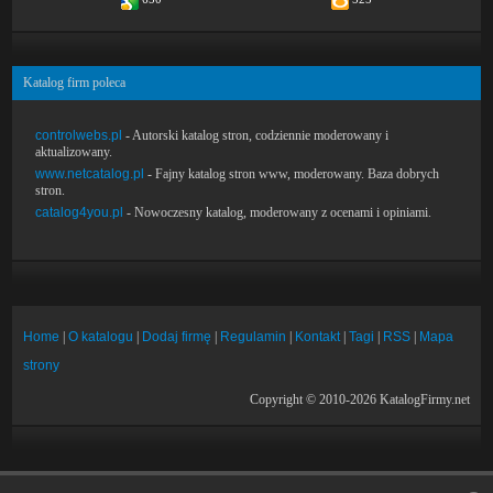
Katalog firm poleca
controlwebs.pl
- Autorski katalog stron, codziennie moderowany i
aktualizowany.
www.netcatalog.pl
- Fajny katalog stron www, moderowany. Baza dobrych
stron.
catalog4you.pl
- Nowoczesny katalog, moderowany z ocenami i opiniami.
Home
|
O katalogu
|
Dodaj firmę
|
Regulamin
|
Kontakt
|
Tagi
|
RSS
|
Mapa
strony
Copyright © 2010-2026 KatalogFirmy.net