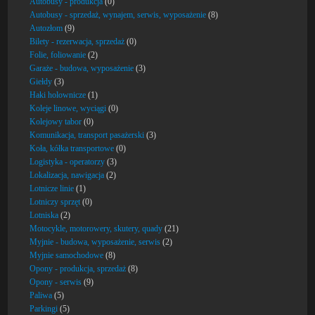
Autobusy - produkcja
(0)
Autobusy - sprzedaż, wynajem, serwis, wyposażenie
(8)
Autozłom
(9)
Bilety - rezerwacja, sprzedaż
(0)
Folie, foliowanie
(2)
Garaże - budowa, wyposażenie
(3)
Giełdy
(3)
Haki holownicze
(1)
Koleje linowe, wyciągi
(0)
Kolejowy tabor
(0)
Komunikacja, transport pasażerski
(3)
Koła, kółka transportowe
(0)
Logistyka - operatorzy
(3)
Lokalizacja, nawigacja
(2)
Lotnicze linie
(1)
Lotniczy sprzęt
(0)
Lotniska
(2)
Motocykle, motorowery, skutery, quady
(21)
Myjnie - budowa, wyposażenie, serwis
(2)
Myjnie samochodowe
(8)
Opony - produkcja, sprzedaż
(8)
Opony - serwis
(9)
Paliwa
(5)
Parkingi
(5)