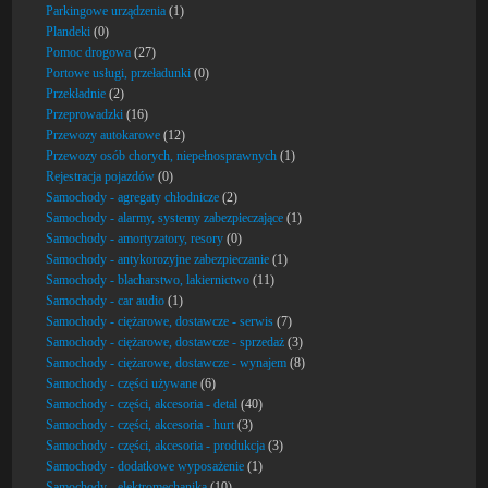
Parkingowe urządzenia
(1)
Plandeki
(0)
Pomoc drogowa
(27)
Portowe usługi, przeładunki
(0)
Przekładnie
(2)
Przeprowadzki
(16)
Przewozy autokarowe
(12)
Przewozy osób chorych, niepełnosprawnych
(1)
Rejestracja pojazdów
(0)
Samochody - agregaty chłodnicze
(2)
Samochody - alarmy, systemy zabezpieczające
(1)
Samochody - amortyzatory, resory
(0)
Samochody - antykorozyjne zabezpieczanie
(1)
Samochody - blacharstwo, lakiernictwo
(11)
Samochody - car audio
(1)
Samochody - ciężarowe, dostawcze - serwis
(7)
Samochody - ciężarowe, dostawcze - sprzedaż
(3)
Samochody - ciężarowe, dostawcze - wynajem
(8)
Samochody - części używane
(6)
Samochody - części, akcesoria - detal
(40)
Samochody - części, akcesoria - hurt
(3)
Samochody - części, akcesoria - produkcja
(3)
Samochody - dodatkowe wyposażenie
(1)
Samochody - elektromechanika
(10)