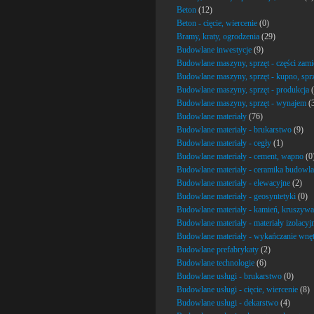
Beton
(12)
Beton - cięcie, wiercenie
(0)
Bramy, kraty, ogrodzenia
(29)
Budowlane inwestycje
(9)
Budowlane maszyny, sprzęt - części zami
Budowlane maszyny, sprzęt - kupno, spr
Budowlane maszyny, sprzęt - produkcja
(
Budowlane maszyny, sprzęt - wynajem
(
Budowlane materiały
(76)
Budowlane materiały - brukarstwo
(9)
Budowlane materiały - cegły
(1)
Budowlane materiały - cement, wapno
(0
Budowlane materiały - ceramika budowl
Budowlane materiały - elewacyjne
(2)
Budowlane materiały - geosyntetyki
(0)
Budowlane materiały - kamień, kruszywa
Budowlane materiały - materiały izolacyj
Budowlane materiały - wykańczanie wnęt
Budowlane prefabrykaty
(2)
Budowlane technologie
(6)
Budowlane usługi - brukarstwo
(0)
Budowlane usługi - cięcie, wiercenie
(8)
Budowlane usługi - dekarstwo
(4)