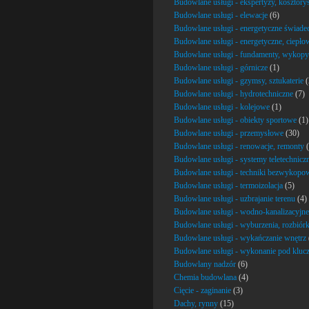
Budowlane usługi - ekspertyzy, kosztor
Budowlane usługi - elewacje
(6)
Budowlane usługi - energetyczne świadec
Budowlane usługi - energetyczne, ciepło
Budowlane usługi - fundamenty, wykopy
Budowlane usługi - górnicze
(1)
Budowlane usługi - gzymsy, sztukaterie
(
Budowlane usługi - hydrotechniczne
(7)
Budowlane usługi - kolejowe
(1)
Budowlane usługi - obiekty sportowe
(1)
Budowlane usługi - przemysłowe
(30)
Budowlane usługi - renowacje, remonty
(
Budowlane usługi - systemy teletechnicz
Budowlane usługi - techniki bezwykopo
Budowlane usługi - termoizolacja
(5)
Budowlane usługi - uzbrajanie terenu
(4)
Budowlane usługi - wodno-kanalizacyjne
Budowlane usługi - wyburzenia, rozbiórk
Budowlane usługi - wykańczanie wnętrz
Budowlane usługi - wykonanie pod kluc
Budowlany nadzór
(6)
Chemia budowlana
(4)
Cięcie - zaginanie
(3)
Dachy, rynny
(15)