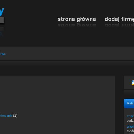
ctwo
Kata
ektowanie
(2)
cont
codz
www.
mode