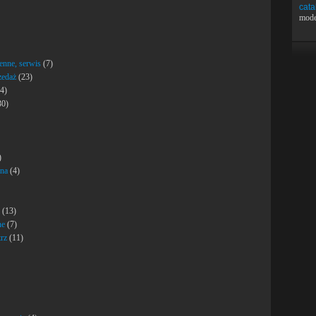
cata
mode
enne, serwis
(7)
zedaż
(23)
4)
30)
)
ana
(4)
(13)
ne
(7)
rz
(11)