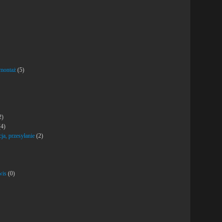
 montaż
(5)
2)
4)
ja, przesyłanie
(2)
wis
(0)