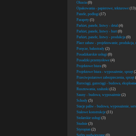
Okucia
(0)
Opakowania - papierowe, tekturowe
(13)
Panele, podłogi
(17)
Parapety
(1)
Parkiet, panele, listwy - detal
(4)
Parkiet, panele, listwy - hurt
(0)
Parkiet, panele, listwy - produkcja
(0)
Place zabaw - projektowanie, produkcja,
Poręcze, balustrady
(2)
Posadzkarskie usługi
(0)
Posadzki przemysłowe
(4)
Projektowe biura
(9)
Projektowe biura - wyposażenie, sprzęt
(
Przeciwpożarowe zabezpieczenia, sprzęt
(
Rurociągi, gazociągi - budowa, eksploatac
Rusztowania, szalunki
(12)
Sauny - budowa, wyposażenie
(2)
Schody
(5)
Stacje paliw - budowa, wyposażenie, ser
Stalowe konstrukcje
(11)
Stolarskie usługi
(3)
Studnie
(3)
Styropian
(2)
Sufity podwieszane
(0)