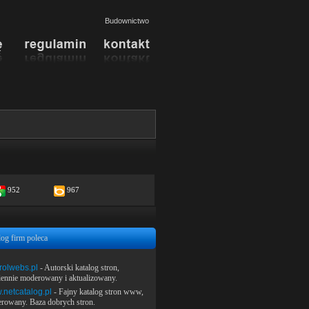
Budownictwo
952
967
log firm poleca
rolwebs.pl
- Autorski katalog stron,
iennie moderowany i aktualizowany.
netcatalog.pl
- Fajny katalog stron www,
rowany. Baza dobrych stron.