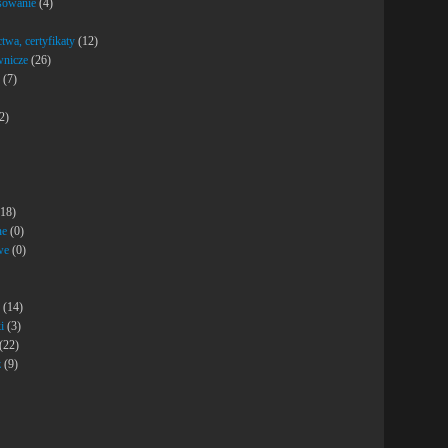
ysowanie
(4)
twa, certyfikaty
(12)
wnicze
(26)
(7)
2)
18)
ne
(0)
we
(0)
(14)
i
(3)
(22)
z
(9)