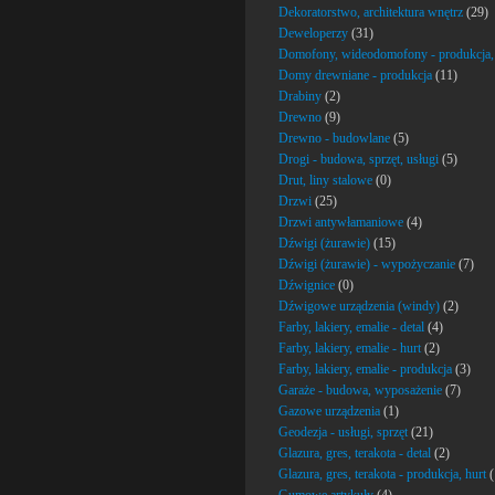
Dekoratorstwo, architektura wnętrz
(29)
Deweloperzy
(31)
Domofony, wideodomofony - produkcja,
Domy drewniane - produkcja
(11)
Drabiny
(2)
Drewno
(9)
Drewno - budowlane
(5)
Drogi - budowa, sprzęt, usługi
(5)
Drut, liny stalowe
(0)
Drzwi
(25)
Drzwi antywłamaniowe
(4)
Dźwigi (żurawie)
(15)
Dźwigi (żurawie) - wypożyczanie
(7)
Dźwignice
(0)
Dźwigowe urządzenia (windy)
(2)
Farby, lakiery, emalie - detal
(4)
Farby, lakiery, emalie - hurt
(2)
Farby, lakiery, emalie - produkcja
(3)
Garaże - budowa, wyposażenie
(7)
Gazowe urządzenia
(1)
Geodezja - usługi, sprzęt
(21)
Glazura, gres, terakota - detal
(2)
Glazura, gres, terakota - produkcja, hurt
(