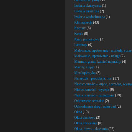
Gumowe artykuły
(4)
Izolacja akustyczna
(1)
Izolacja termiczna
(2)
Izolacja wodochronna
(1)
Klimatyzacja
(43)
Kominy
(6)
Korek
(0)
Kraty pomostowe
(2)
Laminaty
(0)
Malowanie, tapetowanie - artykuły, sprzę
Malowanie, tapetowanie - usługi
(2)
Marmur, granit, kamień naturalny
(4)
Maszty, słupy
(1)
Metaloplastyka
(3)
Narzędzia - produkcja, hurt
(17)
Nieruchomości - kupno, sprzedaż, wyna
Nieruchomości - wycena
(9)
Nieruchomości - zarządzanie
(29)
Odkurzacze centralne
(2)
Odwodnienia dróg i autostrad
(2)
Okna
(19)
Okna dachowe
(3)
Okna drewniane
(0)
Okna, drzwi - akcesoria
(22)