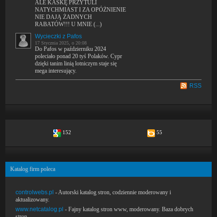
ALE KASKĘ PRZYTULI
NATYCHMIAST I ZA OPÓŻNIENIE
NIE DAJĄ ŻADNYCH
RABATÓW!!! U MNIE (...)
Wycieczki z Pafos
17 Stycznia 2025, o 20:08
Do Pafos w październiku 2024
poleciało ponad 20 tyś Polaków. Cypr
dzięki tanim linią lotniczym staje się
mega interesujący.
RSS
152
55
Katalog firm poleca
controlwebs.pl
- Autorski katalog stron, codziennie moderowany i
aktualizowany.
www.netcatalog.pl
- Fajny katalog stron www, moderowany. Baza dobrych
stron.