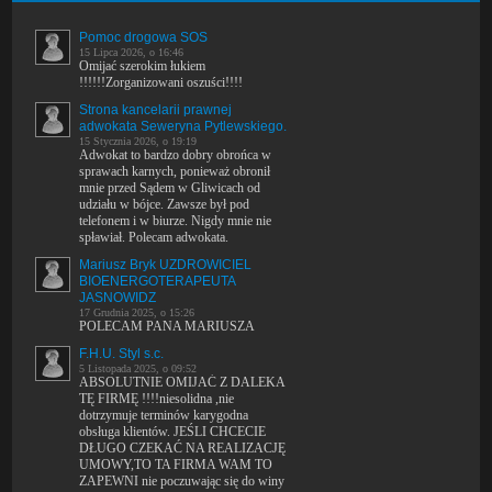
Pomoc drogowa SOS
15 Lipca 2026, o 16:46
Omijać szerokim łukiem
!!!!!!Zorganizowani oszuści!!!!
Strona kancelarii prawnej
adwokata Seweryna Pytlewskiego.
15 Stycznia 2026, o 19:19
Adwokat to bardzo dobry obrońca w
sprawach karnych, ponieważ obronił
mnie przed Sądem w Gliwicach od
udziału w bójce. Zawsze był pod
telefonem i w biurze. Nigdy mnie nie
spławiał. Polecam adwokata.
Mariusz Bryk UZDROWICIEL
BIOENERGOTERAPEUTA
JASNOWIDZ
17 Grudnia 2025, o 15:26
POLECAM PANA MARIUSZA
F.H.U. Styl s.c.
5 Listopada 2025, o 09:52
ABSOLUTNIE OMIJAĆ Z DALEKA
TĘ FIRMĘ !!!!niesolidna ,nie
dotrzymuje terminów karygodna
obsługa klientów. JEŚLI CHCECIE
DŁUGO CZEKAĆ NA REALIZACJĘ
UMOWY,TO TA FIRMA WAM TO
ZAPEWNI nie poczuwając się do winy