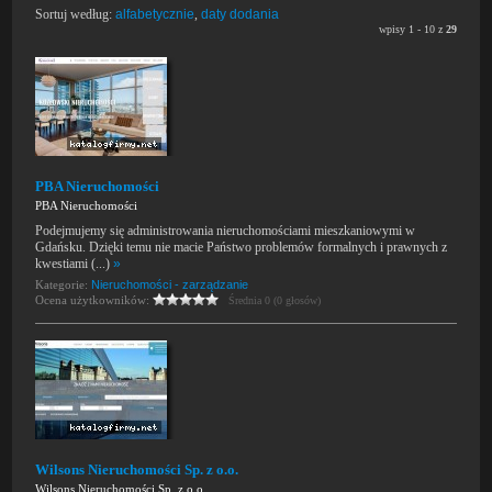
Sortuj według:
alfabetycznie
,
daty dodania
wpisy 1 - 10 z
29
PBA Nieruchomości
PBA Nieruchomości
Podejmujemy się administrowania nieruchomościami mieszkaniowymi w
Gdańsku. Dzięki temu nie macie Państwo problemów formalnych i prawnych z
kwestiami (...)
»
Kategorie:
Nieruchomości - zarządzanie
Ocena użytkowników:
Średnia 0 (0 głosów)
Wilsons Nieruchomości Sp. z o.o.
Wilsons Nieruchomości Sp. z o.o.