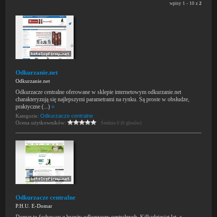
wpisy 1 - 10 z
2
Odkurzanie.net
Odkurzanie.net
Odkurzacze centralne oferowane w sklepie internetowym odkurzanie.net
charakteryzują się najlepszymi parametrami na rynku. Są proste w obsłudze,
praktyczne (...)
»
Kategorie:
Odkurzacze centralne
Ocena użytkowników:
Średnia 0 (0 głosów)
Odkurzacze centralne
P.H.U. E-Domar