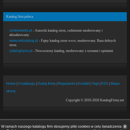
Katalog firm poleca
controlwebs.pl
- Autorski katalog stron, codziennie moderowany i
aktualizowany.
www.netcatalog.pl
- Fajny katalog stron www, moderowany. Baza dobrych
stron.
catalog4you.pl
- Nowoczesny katalog, moderowany z ocenami i opiniami.
Home
|
O katalogu
|
Dodaj firmę
|
Regulamin
|
Kontakt
|
Tagi
|
RSS
|
Mapa
strony
Copyright © 2010-2026 KatalogFirmy.net
W ramach naszego katalogu firm stosujemy pliki cookies w celu świadczenia