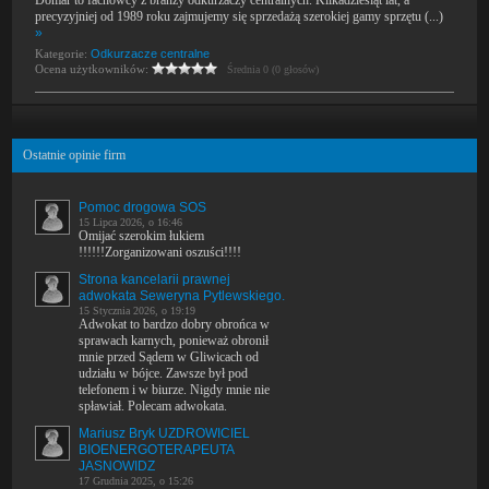
Domar to fachowcy z branży odkurzaczy centralnych. Kilkadziesiąt lat, a
precyzyjniej od 1989 roku zajmujemy się sprzedażą szerokiej gamy sprzętu (...)
»
Kategorie:
Odkurzacze centralne
Ocena użytkowników:
Średnia 0 (0 głosów)
Ostatnie opinie firm
Pomoc drogowa SOS
15 Lipca 2026, o 16:46
Omijać szerokim łukiem
!!!!!!Zorganizowani oszuści!!!!
Strona kancelarii prawnej
adwokata Seweryna Pytlewskiego.
15 Stycznia 2026, o 19:19
Adwokat to bardzo dobry obrońca w
sprawach karnych, ponieważ obronił
mnie przed Sądem w Gliwicach od
udziału w bójce. Zawsze był pod
telefonem i w biurze. Nigdy mnie nie
spławiał. Polecam adwokata.
Mariusz Bryk UZDROWICIEL
BIOENERGOTERAPEUTA
JASNOWIDZ
17 Grudnia 2025, o 15:26