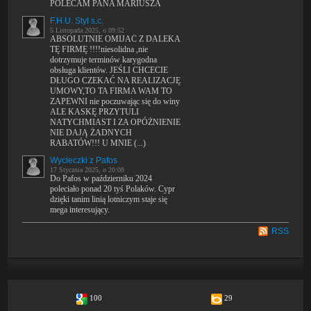
POLECAM PANA MARIUSZA
F.H.U. Styl s.c.
5 Listopada 2025, o 09:52
ABSOLUTNIE OMIJAĆ Z DALEKA
TĘ FIRMĘ !!!!niesolidna ,nie
dotrzymuje terminów karygodna
obsługa klientów. JEŚLI CHCECIE
DŁUGO CZEKAĆ NA REALIZACJĘ
UMOWY,TO TA FIRMA WAM TO
ZAPEWNI nie poczuwając się do winy
ALE KASKĘ PRZYTULI
NATYCHMIAST I ZA OPÓŻNIENIE
NIE DAJĄ ŻADNYCH
RABATÓW!!! U MNIE (...)
Wycieczki z Pafos
17 Stycznia 2025, o 20:08
Do Pafos w październiku 2024
poleciało ponad 20 tyś Polaków. Cypr
dzięki tanim linią lotniczym staje się
mega interesujący.
RSS
100
29