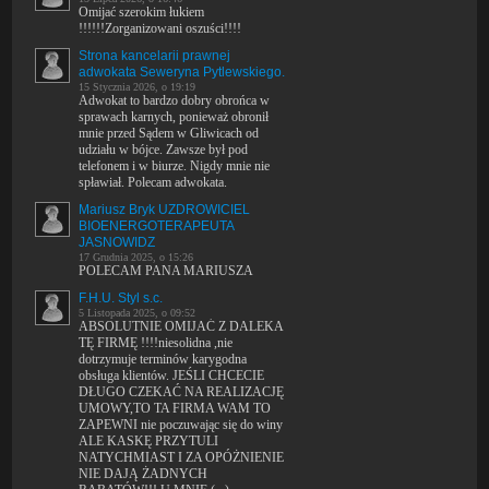
Omijać szerokim łukiem
!!!!!!Zorganizowani oszuści!!!!
Strona kancelarii prawnej
adwokata Seweryna Pytlewskiego.
15 Stycznia 2026, o 19:19
Adwokat to bardzo dobry obrońca w
sprawach karnych, ponieważ obronił
mnie przed Sądem w Gliwicach od
udziału w bójce. Zawsze był pod
telefonem i w biurze. Nigdy mnie nie
spławiał. Polecam adwokata.
Mariusz Bryk UZDROWICIEL
BIOENERGOTERAPEUTA
JASNOWIDZ
17 Grudnia 2025, o 15:26
POLECAM PANA MARIUSZA
F.H.U. Styl s.c.
5 Listopada 2025, o 09:52
ABSOLUTNIE OMIJAĆ Z DALEKA
TĘ FIRMĘ !!!!niesolidna ,nie
dotrzymuje terminów karygodna
obsługa klientów. JEŚLI CHCECIE
DŁUGO CZEKAĆ NA REALIZACJĘ
UMOWY,TO TA FIRMA WAM TO
ZAPEWNI nie poczuwając się do winy
ALE KASKĘ PRZYTULI
NATYCHMIAST I ZA OPÓŻNIENIE
NIE DAJĄ ŻADNYCH