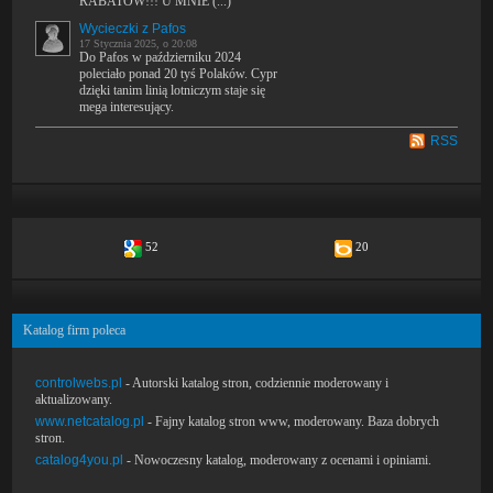
RABATÓW!!! U MNIE (...)
Wycieczki z Pafos
17 Stycznia 2025, o 20:08
Do Pafos w październiku 2024
poleciało ponad 20 tyś Polaków. Cypr
dzięki tanim linią lotniczym staje się
mega interesujący.
RSS
52
20
Katalog firm poleca
controlwebs.pl
- Autorski katalog stron, codziennie moderowany i
aktualizowany.
www.netcatalog.pl
- Fajny katalog stron www, moderowany. Baza dobrych
stron.
catalog4you.pl
- Nowoczesny katalog, moderowany z ocenami i opiniami.