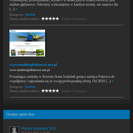
Wykonujemy profesjonalnie, szybko i w atrakcyjnych cenach odwierty pod
studnie głębinowe. Odwierty wykonujemy w każdym terenie, nie stanowi dla
(...)
»
Kategorie:
Studnie
Ocena użytkowników:
Średnia 0 (0 głosów)
www.studnieglebinowe.net.pl
www.studnieglebinowe.net.pl
Posiadająca siedzibę w Krośnie firma Solarbek gorąco zachęca Państwa do
współpracy i zapoznania się ze swoją profesjonalną ofertą. Od 2010 (...)
»
Kategorie:
Studnie
Ocena użytkowników:
Średnia 0 (0 głosów)
Ostatnie opinie firm
Pomoc drogowa SOS
15 Lipca 2026, o 16:46