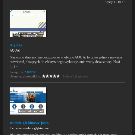
wpisy 1 - 10 z
3
AQUAi
AQUAi
Naziemne zbiorniki na deszczówkę w ofercie AQUAi to tylko jedno z niewielu
rozwiązań, służących do efektywnego wykorzystania wody deszczowej. Nasi
(...)
»
Kategorie:
Studnie
Ocena użytkowników:
Średnia 0 (0 głosów)
studnie głębinowe jasło
Ekowiert studnie głębinowe