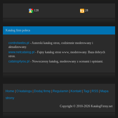
128
28
Katalog firm poleca
controlwebs.pl
- Autorski katalog stron, codziennie moderowany i
aktualizowany.
www.netcatalog.pl
- Fajny katalog stron www, moderowany. Baza dobrych
stron.
catalog4you.pl
- Nowoczesny katalog, moderowany z ocenami i opiniami.
Home
|
O katalogu
|
Dodaj firmę
|
Regulamin
|
Kontakt
|
Tagi
|
RSS
|
Mapa
strony
Copyright © 2010-2026 KatalogFirmy.net