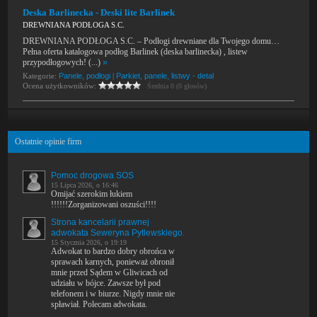
Deska Barlinecka - Deski lite Barlinek
DREWNIANA PODŁOGA S.C.
DREWNIANA PODŁOGA S.C. – Podłogi drewniane dla Twojego domu…
Pełna oferta katalogowa podłog Barlinek (deska barlinecka) , listew
przypodłogowych! (...)
»
Kategorie:
Panele, podłogi
|
Parkiet, panele, listwy - detal
Ocena użytkowników:
Średnia 0 (0 głosów)
Ostatnie opinie firm
Pomoc drogowa SOS
15 Lipca 2026, o 16:46
Omijać szerokim łukiem
!!!!!!Zorganizowani oszuści!!!!
Strona kancelarii prawnej
adwokata Seweryna Pytlewskiego.
15 Stycznia 2026, o 19:19
Adwokat to bardzo dobry obrońca w
sprawach karnych, ponieważ obronił
mnie przed Sądem w Gliwicach od
udziału w bójce. Zawsze był pod
telefonem i w biurze. Nigdy mnie nie
spławiał. Polecam adwokata.