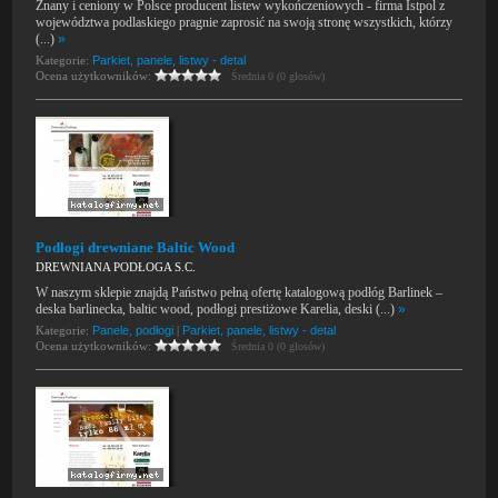
Znany i ceniony w Polsce producent listew wykończeniowych - firma Istpol z
województwa podlaskiego pragnie zaprosić na swoją stronę wszystkich, którzy
(...)
»
Kategorie:
Parkiet, panele, listwy - detal
Ocena użytkowników:
Średnia 0 (0 głosów)
Podłogi drewniane Baltic Wood
DREWNIANA PODŁOGA S.C.
W naszym sklepie znajdą Państwo pełną ofertę katalogową podłóg Barlinek –
deska barlinecka, baltic wood, podłogi prestiżowe Karelia, deski (...)
»
Kategorie:
Panele, podłogi
|
Parkiet, panele, listwy - detal
Ocena użytkowników:
Średnia 0 (0 głosów)