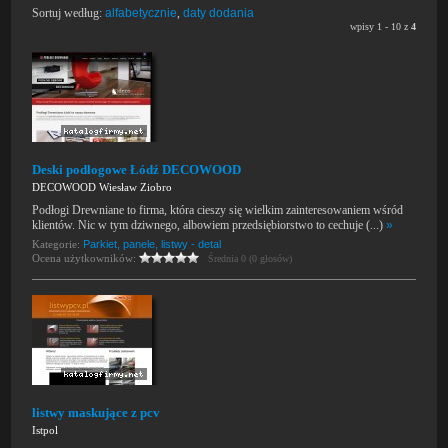
Sortuj według:
alfabetycznie
,
daty dodania
wpisy 1 - 10 z
4
Deski podłogowe Łódź DECOWOOD
DECOWOOD Wiesław Ziobro
Podłogi Drewniane to firma, która cieszy się wielkim zainteresowaniem wśród
klientów. Nic w tym dziwnego, albowiem przedsiębiorstwo to cechuje (...)
»
Kategorie:
Parkiet, panele, listwy - detal
Ocena użytkowników:
Średnia 0 (0 głosów)
listwy maskujące z pcv
Istpol