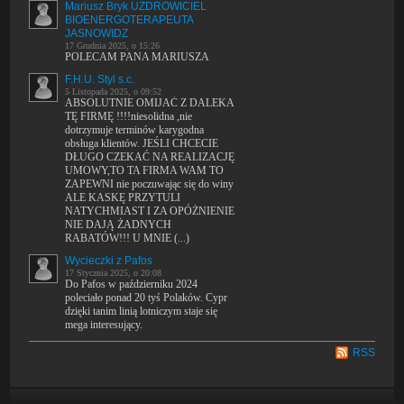
Mariusz Bryk UZDROWICIEL
BIOENERGOTERAPEUTA
JASNOWIDZ
17 Grudnia 2025, o 15:26
POLECAM PANA MARIUSZA
F.H.U. Styl s.c.
5 Listopada 2025, o 09:52
ABSOLUTNIE OMIJAĆ Z DALEKA
TĘ FIRMĘ !!!!niesolidna ,nie
dotrzymuje terminów karygodna
obsługa klientów. JEŚLI CHCECIE
DŁUGO CZEKAĆ NA REALIZACJĘ
UMOWY,TO TA FIRMA WAM TO
ZAPEWNI nie poczuwając się do winy
ALE KASKĘ PRZYTULI
NATYCHMIAST I ZA OPÓŻNIENIE
NIE DAJĄ ŻADNYCH
RABATÓW!!! U MNIE (...)
Wycieczki z Pafos
17 Stycznia 2025, o 20:08
Do Pafos w październiku 2024
poleciało ponad 20 tyś Polaków. Cypr
dzięki tanim linią lotniczym staje się
mega interesujący.
RSS