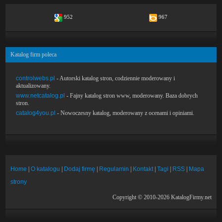
952
967
Katalog firm poleca
controlwebs.pl
- Autorski katalog stron, codziennie moderowany i
aktualizowany.
www.netcatalog.pl
- Fajny katalog stron www, moderowany. Baza dobrych
stron.
catalog4you.pl
- Nowoczesny katalog, moderowany z ocenami i opiniami.
Home
|
O katalogu
|
Dodaj firmę
|
Regulamin
|
Kontakt
|
Tagi
|
RSS
|
Mapa
strony
Copyright © 2010-2026 KatalogFirmy.net