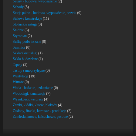
Sauny - budowa, wyposażenie
(2)
Schody
(5)
Stacje paliw - budowa, wyposażenie, serwis
(0)
Stalowe konstrukcje
(11)
Stolarskie usługi
(3)
Studnie
(3)
Styropian
(2)
Sufity podwieszane
(0)
Suwnice
(0)
Szklarskie usługi
(1)
Szkło budowlane
(1)
Tapety
(5)
Taśmy samoprzylepne
(0)
Wentylacja
(19)
Witraże
(0)
Woda - badanie, uzdatnianie
(0)
Wodociągi, kanalizacja
(7)
Wysokościowe prace
(4)
Zamki, kłódki, klucze, blokady
(4)
Zasłony, firanki, karnisze - produkcja
(2)
Zawiesia linowe, łańcuchowe, pasowe
(2)