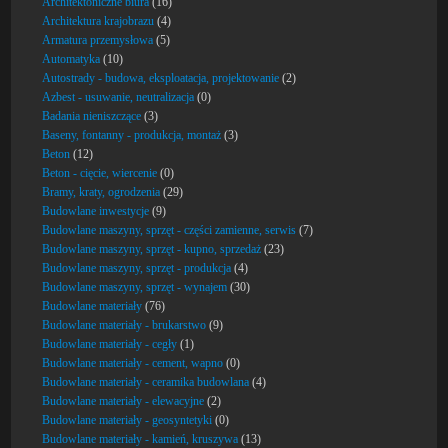
Architektoniczne biura
(16)
Architektura krajobrazu
(4)
Armatura przemysłowa
(5)
Automatyka
(10)
Autostrady - budowa, eksploatacja, projektowanie
(2)
Azbest - usuwanie, neutralizacja
(0)
Badania nieniszczące
(3)
Baseny, fontanny - produkcja, montaż
(3)
Beton
(12)
Beton - cięcie, wiercenie
(0)
Bramy, kraty, ogrodzenia
(29)
Budowlane inwestycje
(9)
Budowlane maszyny, sprzęt - części zamienne, serwis
(7)
Budowlane maszyny, sprzęt - kupno, sprzedaż
(23)
Budowlane maszyny, sprzęt - produkcja
(4)
Budowlane maszyny, sprzęt - wynajem
(30)
Budowlane materiały
(76)
Budowlane materiały - brukarstwo
(9)
Budowlane materiały - cegły
(1)
Budowlane materiały - cement, wapno
(0)
Budowlane materiały - ceramika budowlana
(4)
Budowlane materiały - elewacyjne
(2)
Budowlane materiały - geosyntetyki
(0)
Budowlane materiały - kamień, kruszywa
(13)