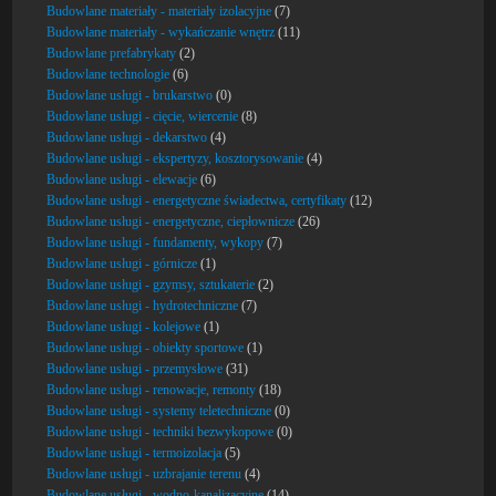
Budowlane materiały - materiały izolacyjne
(7)
Budowlane materiały - wykańczanie wnętrz
(11)
Budowlane prefabrykaty
(2)
Budowlane technologie
(6)
Budowlane usługi - brukarstwo
(0)
Budowlane usługi - cięcie, wiercenie
(8)
Budowlane usługi - dekarstwo
(4)
Budowlane usługi - ekspertyzy, kosztorysowanie
(4)
Budowlane usługi - elewacje
(6)
Budowlane usługi - energetyczne świadectwa, certyfikaty
(12)
Budowlane usługi - energetyczne, ciepłownicze
(26)
Budowlane usługi - fundamenty, wykopy
(7)
Budowlane usługi - górnicze
(1)
Budowlane usługi - gzymsy, sztukaterie
(2)
Budowlane usługi - hydrotechniczne
(7)
Budowlane usługi - kolejowe
(1)
Budowlane usługi - obiekty sportowe
(1)
Budowlane usługi - przemysłowe
(31)
Budowlane usługi - renowacje, remonty
(18)
Budowlane usługi - systemy teletechniczne
(0)
Budowlane usługi - techniki bezwykopowe
(0)
Budowlane usługi - termoizolacja
(5)
Budowlane usługi - uzbrajanie terenu
(4)
Budowlane usługi - wodno-kanalizacyjne
(14)