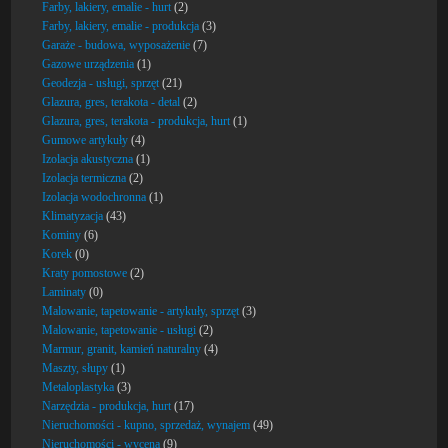
Farby, lakiery, emalie - hurt
(2)
Farby, lakiery, emalie - produkcja
(3)
Garaże - budowa, wyposażenie
(7)
Gazowe urządzenia
(1)
Geodezja - usługi, sprzęt
(21)
Glazura, gres, terakota - detal
(2)
Glazura, gres, terakota - produkcja, hurt
(1)
Gumowe artykuły
(4)
Izolacja akustyczna
(1)
Izolacja termiczna
(2)
Izolacja wodochronna
(1)
Klimatyzacja
(43)
Kominy
(6)
Korek
(0)
Kraty pomostowe
(2)
Laminaty
(0)
Malowanie, tapetowanie - artykuły, sprzęt
(3)
Malowanie, tapetowanie - usługi
(2)
Marmur, granit, kamień naturalny
(4)
Maszty, słupy
(1)
Metaloplastyka
(3)
Narzędzia - produkcja, hurt
(17)
Nieruchomości - kupno, sprzedaż, wynajem
(49)
Nieruchomości - wycena
(9)