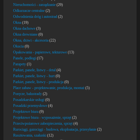
Nieruchomości - zarządzanie
(29)
Odkurzacze centralne
(2)
Odwodnienia dróg i autostrad
(2)
Okna
(19)
Okna dachowe
(3)
Okna drewniane
(0)
Okna, drzwi - akcesoria
(22)
Okucia
(0)
Opakowania - papierowe, tekturowe
(13)
Panele, podłogi
(17)
Parapety
(1)
Parkiet, panele, listwy - detal
(4)
Parkiet, panele, listwy - hurt
(0)
Parkiet, panele, listwy - produkcja
(0)
Place zabaw - projektowanie, produkcja, montaż
(5)
Poręcze, balustrady
(2)
Posadzkarskie usługi
(0)
Posadzki przemysłowe
(4)
Projektowe biura
(9)
Projektowe biura - wyposażenie, sprzęt
(2)
Przeciwpożarowe zabezpieczenia, sprzęt
(4)
Rurociągi, gazociągi - budowa, eksploatacja, przesyłanie
(2)
Rusztowania, szalunki
(12)