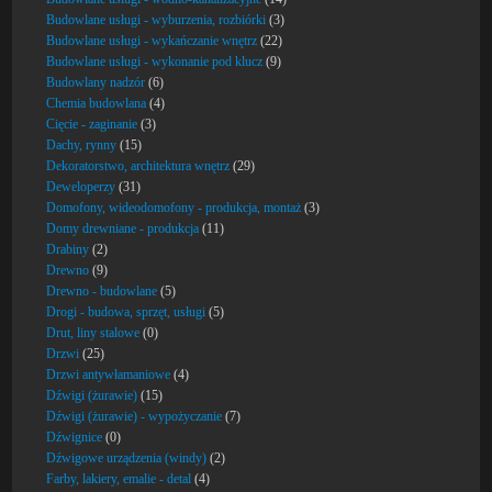
Budowlane usługi - wyburzenia, rozbiórki
(3)
Budowlane usługi - wykańczanie wnętrz
(22)
Budowlane usługi - wykonanie pod klucz
(9)
Budowlany nadzór
(6)
Chemia budowlana
(4)
Cięcie - zaginanie
(3)
Dachy, rynny
(15)
Dekoratorstwo, architektura wnętrz
(29)
Deweloperzy
(31)
Domofony, wideodomofony - produkcja, montaż
(3)
Domy drewniane - produkcja
(11)
Drabiny
(2)
Drewno
(9)
Drewno - budowlane
(5)
Drogi - budowa, sprzęt, usługi
(5)
Drut, liny stalowe
(0)
Drzwi
(25)
Drzwi antywłamaniowe
(4)
Dźwigi (żurawie)
(15)
Dźwigi (żurawie) - wypożyczanie
(7)
Dźwignice
(0)
Dźwigowe urządzenia (windy)
(2)
Farby, lakiery, emalie - detal
(4)