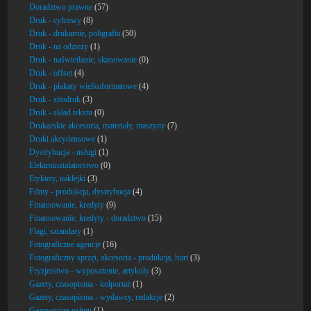
Doradztwo prawne
(57)
Druk - cyfrowy
(8)
Druk - drukarnie, poligrafia
(50)
Druk - na odzieży
(1)
Druk - naświetlanie, skanowanie
(0)
Druk - offset
(4)
Druk - plakaty wielkoformatowe
(4)
Druk - sitodruk
(3)
Druk - skład tekstu
(0)
Drukarskie akcesoria, materiały, maszyny
(7)
Druki akcydensowe
(1)
Dystrybucja - usługi
(1)
Elektroinstalatorstwo
(0)
Etykiety, naklejki
(3)
Filmy - produkcja, dystrybucja
(4)
Finansowanie, kredyty
(9)
Finansowanie, kredyty - doradztwo
(15)
Flagi, sztandary
(1)
Fotograficzne agencje
(16)
Fotograficzny sprzęt, akcesoria - produkcja, hurt
(3)
Fryzjerstwo - wyposażenie, artykuły
(3)
Gazety, czasopisma - kolportaż
(1)
Gazety, czasopisma - wydawcy, redakcje
(2)
Gazownicze usługi
(1)