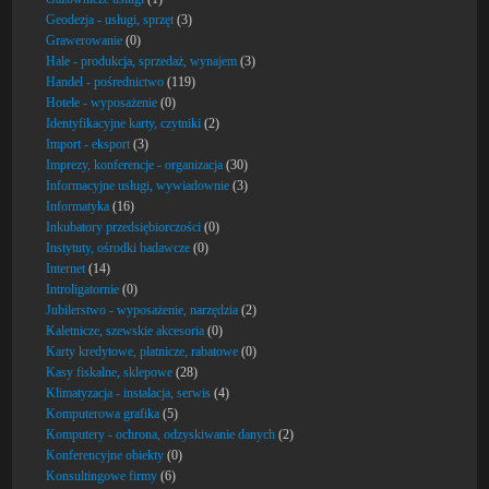
Geodezja - usługi, sprzęt
(3)
Grawerowanie
(0)
Hale - produkcja, sprzedaż, wynajem
(3)
Handel - pośrednictwo
(119)
Hotele - wyposażenie
(0)
Identyfikacyjne karty, czytniki
(2)
Import - eksport
(3)
Imprezy, konferencje - organizacja
(30)
Informacyjne usługi, wywiadownie
(3)
Informatyka
(16)
Inkubatory przedsiębiorczości
(0)
Instytuty, ośrodki badawcze
(0)
Internet
(14)
Introligatornie
(0)
Jubilerstwo - wyposażenie, narzędzia
(2)
Kaletnicze, szewskie akcesoria
(0)
Karty kredytowe, płatnicze, rabatowe
(0)
Kasy fiskalne, sklepowe
(28)
Klimatyzacja - instalacja, serwis
(4)
Komputerowa grafika
(5)
Komputery - ochrona, odzyskiwanie danych
(2)
Konferencyjne obiekty
(0)
Konsultingowe firmy
(6)