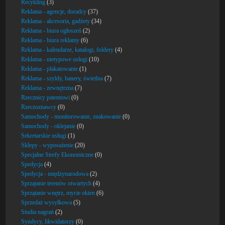
Recykling
(3)
Reklama - agencje, doradcy
(37)
Reklama - akcesoria, gadżety
(34)
Reklama - biura ogłoszeń
(2)
Reklama - biura reklamy
(6)
Reklama - kalendarze, katalogi, foldery
(4)
Reklama - nietypowe usługi
(10)
Reklama - plakatowanie
(1)
Reklama - szyldy, banery, świetlna
(7)
Reklama - zewnętrzna
(7)
Rzecznicy patentowi
(0)
Rzeczoznawcy
(0)
Samochody - monitorowanie, znakowanie
(0)
Samochody - oklejanie
(0)
Sekretarskie usługi
(1)
Sklepy - wyposażenie
(20)
Specjalne Strefy Ekonomiczne
(0)
Spedycja
(4)
Spedycja - międzynarodowa
(2)
Sprzątanie terenów otwartych
(4)
Sprzątanie wnętrz, mycie okien
(6)
Sprzedaż wysyłkowa
(5)
Studia nagrań
(2)
Syndycy, likwidatorzy
(0)