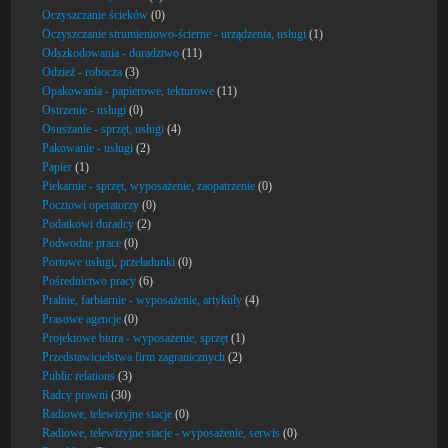
Oczyszczanie ścieków
(0)
Oczyszczanie strumieniowo-ścierne - urządzenia, usługi
(1)
Odszkodowania - doradztwo
(11)
Odzież - robocza
(3)
Opakowania - papierowe, tekturowe
(11)
Ostrzenie - usługi
(0)
Osuszanie - sprzęt, usługi
(4)
Pakowanie - usługi
(2)
Papier
(1)
Piekarnie - sprzęt, wyposażenie, zaopatrzenie
(0)
Pocztowi operatorzy
(0)
Podatkowi doradcy
(2)
Podwodne prace
(0)
Portowe usługi, przeładunki
(0)
Pośrednictwo pracy
(6)
Pralnie, farbiarnie - wyposażenie, artykuły
(4)
Prasowe agencje
(0)
Projektowe biura - wyposażenie, sprzęt
(1)
Przedstawicielstwa firm zagranicznych
(2)
Public relations
(3)
Radcy prawni
(30)
Radiowe, telewizyjne stacje
(0)
Radiowe, telewizyjne stacje - wyposażenie, serwis
(0)