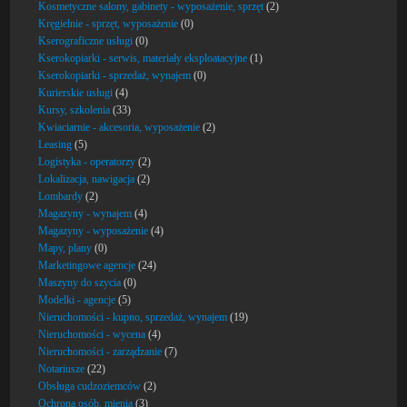
Kosmetyczne salony, gabinety - wyposażenie, sprzęt
(2)
Kręgielnie - sprzęt, wyposażenie
(0)
Kserograficzne usługi
(0)
Kserokopiarki - serwis, materiały eksploatacyjne
(1)
Kserokopiarki - sprzedaż, wynajem
(0)
Kurierskie usługi
(4)
Kursy, szkolenia
(33)
Kwiaciarnie - akcesoria, wyposażenie
(2)
Leasing
(5)
Logistyka - operatorzy
(2)
Lokalizacja, nawigacja
(2)
Lombardy
(2)
Magazyny - wynajem
(4)
Magazyny - wyposażenie
(4)
Mapy, plany
(0)
Marketingowe agencje
(24)
Maszyny do szycia
(0)
Modelki - agencje
(5)
Nieruchomości - kupno, sprzedaż, wynajem
(19)
Nieruchomości - wycena
(4)
Nieruchomości - zarządzanie
(7)
Notariusze
(22)
Obsługa cudzoziemców
(2)
Ochrona osób, mienia
(3)