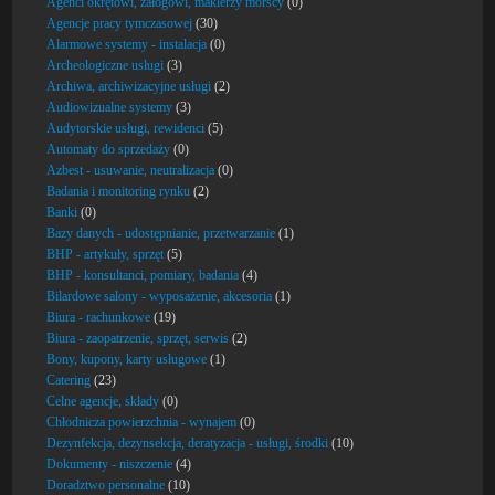
Agenci okrętowi, załogowi, maklerzy morscy
(0)
Agencje pracy tymczasowej
(30)
Alarmowe systemy - instalacja
(0)
Archeologiczne usługi
(3)
Archiwa, archiwizacyjne usługi
(2)
Audiowizualne systemy
(3)
Audytorskie usługi, rewidenci
(5)
Automaty do sprzedaży
(0)
Azbest - usuwanie, neutralizacja
(0)
Badania i monitoring rynku
(2)
Banki
(0)
Bazy danych - udostępnianie, przetwarzanie
(1)
BHP - artykuły, sprzęt
(5)
BHP - konsultanci, pomiary, badania
(4)
Bilardowe salony - wyposażenie, akcesoria
(1)
Biura - rachunkowe
(19)
Biura - zaopatrzenie, sprzęt, serwis
(2)
Bony, kupony, karty usługowe
(1)
Catering
(23)
Celne agencje, składy
(0)
Chłodnicza powierzchnia - wynajem
(0)
Dezynfekcja, dezynsekcja, deratyzacja - usługi, środki
(10)
Dokumenty - niszczenie
(4)
Doradztwo personalne
(10)