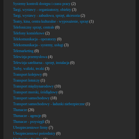
Systemy kontroli dostępu i czasu pracy
(2)
Targi, wystawy - organizatorzy, obiekty
(3)
Targi, wystawy - zabudowa, sprzęt, akcesoria
(2)
Teatry, kina, centra kulturalne - wyposażenie, sprzęt
(1)
Telefoniczny sprzęt, centrale
(0)
Telefony komórkowe
(2)
Telekomunikacja - operatorzy
(0)
Telekomunikacja - systemy, usługi
(3)
Telemarketing
(0)
Telewizja przemysłowa
(4)
Telewizja satelitarna - sprzęt, instalacja
(0)
Torby, walizki, teczki
(3)
Transport kolejowy
(0)
Transport lotniczy
(1)
Transport międzynarodowy
(10)
Transport morski, śródlądowy
(0)
Transport samochodowy
(18)
Transport samochodowy - ładunki niebezpieczne
(1)
Tłumacze
(26)
Tłumacze - agencje
(0)
Tłumacze - przysięgli
(5)
Ubezpieczeniowe firmy
(7)
Ubezpieczeniowi pośrednicy
(0)