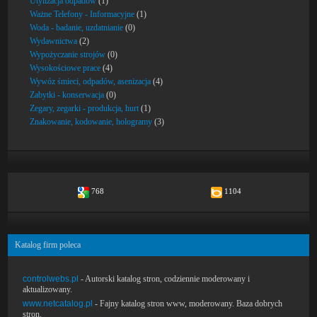
Utylizacja odpadów
(1)
Ważne Telefony - Informacyjne
(1)
Woda - badanie, uzdatnianie
(0)
Wydawnictwa
(2)
Wypożyczanie strojów
(0)
Wysokościowe prace
(4)
Wywóz śmieci, odpadów, asenizacja
(4)
Zabytki - konserwacja
(0)
Zegary, zegarki - produkcja, hurt
(1)
Znakowanie, kodowanie, hologramy
(3)
768
1104
Katalog firm poleca
controlwebs.pl
- Autorski katalog stron, codziennie moderowany i
aktualizowany.
www.netcatalog.pl
- Fajny katalog stron www, moderowany. Baza dobrych
stron.