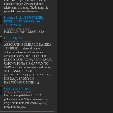
mnie przed Sądem w Gliwicach od
udziału w bójce. Zawsze był pod
telefonem i w biurze. Nigdy mnie nie
spławiał. Polecam adwokata.
Mariusz Bryk UZDROWICIEL
BIOENERGOTERAPEUTA
JASNOWIDZ
17 Grudnia 2025, o 15:26
POLECAM PANA MARIUSZA
F.H.U. Styl s.c.
5 Listopada 2025, o 09:52
ABSOLUTNIE OMIJAĆ Z DALEKA
TĘ FIRMĘ !!!!niesolidna ,nie
dotrzymuje terminów karygodna
obsługa klientów. JEŚLI CHCECIE
DŁUGO CZEKAĆ NA REALIZACJĘ
UMOWY,TO TA FIRMA WAM TO
ZAPEWNI nie poczuwając się do winy
ALE KASKĘ PRZYTULI
NATYCHMIAST I ZA OPÓŻNIENIE
NIE DAJĄ ŻADNYCH
RABATÓW!!! U MNIE (...)
Wycieczki z Pafos
17 Stycznia 2025, o 20:08
Do Pafos w październiku 2024
poleciało ponad 20 tyś Polaków. Cypr
dzięki tanim linią lotniczym staje się
mega interesujący.