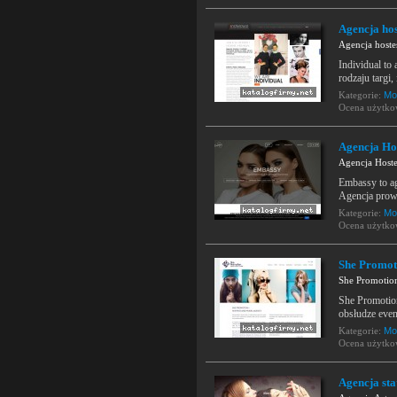
Agencja ho
Agencja host
Individual to
rodzaju targi
Kategorie:
Mod
Ocena użytk
Agencja Ho
Agencja Hoste
Embassy to ag
Agencja prowad
Kategorie:
Mod
Ocena użytk
She Promoti
She Promotion
She Promotion
obsłudze even
Kategorie:
Mod
Ocena użytk
Agencja st