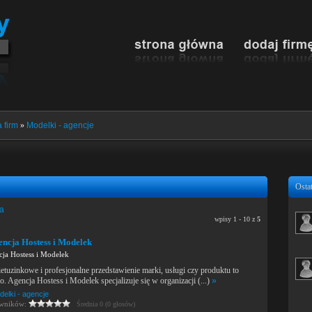
 firm
»
Modelki - agencje
Ostat
ia
wpisy 1 - 10 z
5
gencja Hostess i Modelek
cja Hostess i Modelek
etuzinkowe i profesjonalne przedstawienie marki, usługi czy produktu to
o. Agencja Hostess i Modelek specjalizuje się w organizacji (...)
»
elki - agencje
owników:
Średnia 0 (0 głosów)