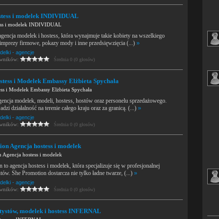
stess i modelek INDIVIDUAL
ess i modelek INDIVIDUAL
 agencja modelek i hostess, która wynajmuje takie kobiety na wszelkiego
, imprezy firmowe, pokazy mody i inne przedsięwzięcia (...)
»
elki - agencje
owników:
Średnia 0 (0 głosów)
stess i Modelek Embassy Elżbieta Spychała
ss i Modelek Embassy Elżbieta Spychała
encja modelek, modeli, hostess, hostów oraz personelu sprzedażowego.
zi działalność na terenie całego kraju oraz za granicą. (...)
»
elki - agencje
owników:
Średnia 0 (0 głosów)
on Agencja hostess i modelek
 Agencja hostess i modelek
 to agencja hostess i modelek, która specjalizuje się w profesjonalnej
tów. She Promotion dostarcza nie tylko ładne twarze, (...)
»
elki - agencje
owników:
Średnia 0 (0 głosów)
atystów, modelek i hostess INFERNAL