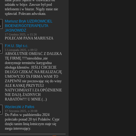
mnie przed Sądem w Gliwicach od
udziału w bójce. Zawsze był pod
telefonem i w biurze. Nigdy mnie nie
spławiał. Polecam adwokata.
Mariusz Bryk UZDROWICIEL
BIOENERGOTERAPEUTA
JASNOWIDZ
17 Grudnia 2025, o 15:26
POLECAM PANA MARIUSZA
F.H.U. Styl s.c.
5 Listopada 2025, o 09:52
ABSOLUTNIE OMIJAĆ Z DALEKA
TĘ FIRMĘ !!!!niesolidna ,nie
dotrzymuje terminów karygodna
obsługa klientów. JEŚLI CHCECIE
DŁUGO CZEKAĆ NA REALIZACJĘ
UMOWY,TO TA FIRMA WAM TO
ZAPEWNI nie poczuwając się do winy
ALE KASKĘ PRZYTULI
NATYCHMIAST I ZA OPÓŻNIENIE
NIE DAJĄ ŻADNYCH
RABATÓW!!! U MNIE (...)
Wycieczki z Pafos
17 Stycznia 2025, o 20:08
Do Pafos w październiku 2024
poleciało ponad 20 tyś Polaków. Cypr
dzięki tanim linią lotniczym staje się
mega interesujący.