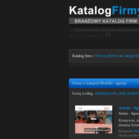
Katalog firm »
Strona główna
»
Usługi dla
Strony w kategorii Modelki - agencje
Sortuj według:
alfabetycznie
,
daty dodan
Artisio - A
Artisio - Agen
Kreatywne, ni
domena Artisi
Kategorie:
Mod
Ocena użytk