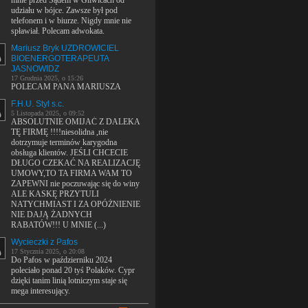
mnie przed Sądem w Gliwicach od
udziału w bójce. Zawsze był pod
telefonem i w biurze. Nigdy mnie nie
spławiał. Polecam adwokata.
Mariusz Bryk UZDROWICIEL
BIOENERGOTERAPEUTA
JASNOWIDZ
17 Grudnia 2025, o 15:26
POLECAM PANA MARIUSZA
F.H.U. Styl s.c.
5 Listopada 2025, o 09:52
ABSOLUTNIE OMIJAĆ Z DALEKA
TĘ FIRMĘ !!!!niesolidna ,nie
dotrzymuje terminów karygodna
obsługa klientów. JEŚLI CHCECIE
DŁUGO CZEKAĆ NA REALIZACJĘ
UMOWY,TO TA FIRMA WAM TO
ZAPEWNI nie poczuwając się do winy
ALE KASKĘ PRZYTULI
NATYCHMIAST I ZA OPÓŻNIENIE
NIE DAJĄ ŻADNYCH
RABATÓW!!! U MNIE (...)
Wycieczki z Pafos
17 Stycznia 2025, o 20:08
Do Pafos w październiku 2024
poleciało ponad 20 tyś Polaków. Cypr
dzięki tanim linią lotniczym staje się
mega interesujący.