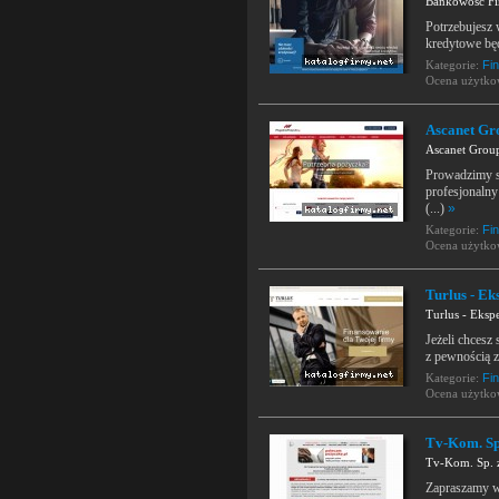
Bankowość Fi
Potrzebujesz 
kredytowe bę
Kategorie:
Fi
Ocena użytk
Ascanet Gr
Ascanet Grou
Prowadzimy s
profesjonaln
(...)
»
Kategorie:
Fi
Ocena użytk
Turlus - Ek
Turlus - Ekspe
Jeżeli chcesz
z pewnością z
Kategorie:
Fi
Ocena użytk
Tv-Kom. Sp.
Tv-Kom. Sp. z
Zapraszamy ws