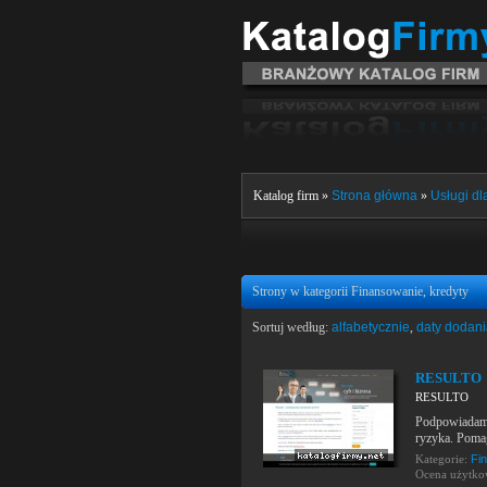
Katalog firm »
Strona główna
»
Usługi dla
Strony w kategorii Finansowanie, kredyty
Sortuj według:
alfabetycznie
,
daty dodan
RESULTO
RESULTO
Podpowiadamy
ryzyka. Pomag
Kategorie:
Fi
Ocena użytk