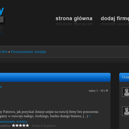
 firm
»
Finansowanie, kredyty
Ostat
ia
wpisy 1 - 10 z
9
 Państwu, jak pozyskać dotacje unijne na rozwój firmy bez ponoszenia
amy w rozwoju małego, średniego, bardzo dużego biznesu, (...)
»
nansowanie, kredyty
owników:
Średnia 0 (0 głosów)