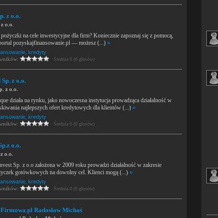
. z o.o.
z o.o.
ę pożyczki na cele inwestycyjne dla firm? Koniecznie zapoznaj się z pomocą,
 portal pozyskajfinansowanie.pl — możesz (...)
»
nansowanie, kredyty
owników:
Średnia 0 (0 głosów)
Sp. z o.o.
. z o.o.
ue działa na rynku, jako nowoczesna instytucja prowadząca działalność w
skiwania najlepszych ofert kredytowych dla klientów (...)
»
nansowanie, kredyty
owników:
Średnia 0 (0 głosów)
Sp.z o.o.
.z o.o.
vest Sp. z o.o założona w 2009 roku prowadzi działalność w zakresie
życzek gotówkowych na dowolny cel. Klienci mogą (...)
»
nansowanie, kredyty
owników:
Średnia 0 (0 głosów)
Firmowa.pl Radosław Michaś