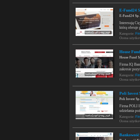
E-Fund24 Sp
E-Fund24 Sp. 
Interesują Ci
którą oferuje
Kategorie:
Fi
Ocena użytk
House Fund 
House Fund Sp
Firma IQ Banq
zakresie pozy
Kategorie:
Fi
Ocena użytk
Poli Invest 
Poli Invest Sp
Firma POLI In
udzielania po
Kategorie:
Fi
Ocena użytk
Bankowość 