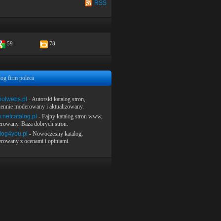
RSS
59
78
log firm poleca
rolwebs.pl
- Autorski katalog stron,
iennie moderowany i aktualizowany.
netcatalog.pl
- Fajny katalog stron www,
rowany. Baza dobrych stron.
log4you.pl
- Nowoczesny katalog,
rowany z ocenami i opiniami.