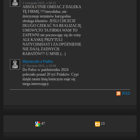
5 Listopada 2025, o 09:52
ABSOLUTNIE OMIJAĆ Z DALEKA
TĘ FIRMĘ !!!!niesolidna ,nie
dotrzymuje terminów karygodna
obsługa klientów. JEŚLI CHCECIE
DŁUGO CZEKAĆ NA REALIZACJĘ
UMOWY,TO TA FIRMA WAM TO
ZAPEWNI nie poczuwając się do winy
ALE KASKĘ PRZYTULI
NATYCHMIAST I ZA OPÓŻNIENIE
NIE DAJĄ ŻADNYCH
RABATÓW!!! U MNIE (...)
Wycieczki z Pafos
17 Stycznia 2025, o 20:08
Do Pafos w październiku 2024
poleciało ponad 20 tyś Polaków. Cypr
dzięki tanim linią lotniczym staje się
mega interesujący.
RSS
47
13