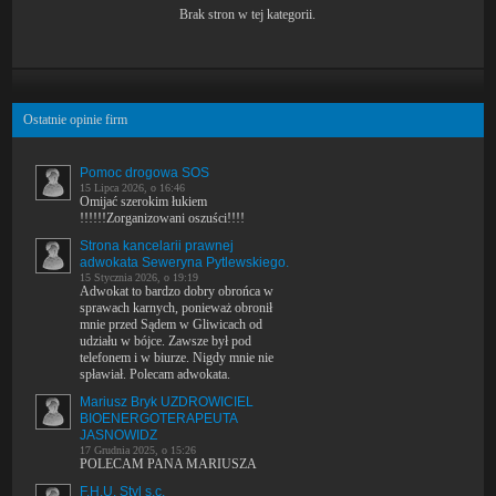
Brak stron w tej kategorii.
Ostatnie opinie firm
Pomoc drogowa SOS
15 Lipca 2026, o 16:46
Omijać szerokim łukiem
!!!!!!Zorganizowani oszuści!!!!
Strona kancelarii prawnej
adwokata Seweryna Pytlewskiego.
15 Stycznia 2026, o 19:19
Adwokat to bardzo dobry obrońca w
sprawach karnych, ponieważ obronił
mnie przed Sądem w Gliwicach od
udziału w bójce. Zawsze był pod
telefonem i w biurze. Nigdy mnie nie
spławiał. Polecam adwokata.
Mariusz Bryk UZDROWICIEL
BIOENERGOTERAPEUTA
JASNOWIDZ
17 Grudnia 2025, o 15:26
POLECAM PANA MARIUSZA
F.H.U. Styl s.c.