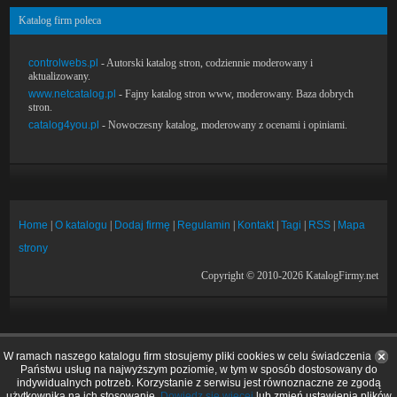
Katalog firm poleca
controlwebs.pl
- Autorski katalog stron, codziennie moderowany i
aktualizowany.
www.netcatalog.pl
- Fajny katalog stron www, moderowany. Baza dobrych
stron.
catalog4you.pl
- Nowoczesny katalog, moderowany z ocenami i opiniami.
Home
|
O katalogu
|
Dodaj firmę
|
Regulamin
|
Kontakt
|
Tagi
|
RSS
|
Mapa
strony
Copyright © 2010-2026 KatalogFirmy.net
W ramach naszego katalogu firm stosujemy pliki cookies w celu świadczenia
Państwu usług na najwyższym poziomie, w tym w sposób dostosowany do
indywidualnych potrzeb. Korzystanie z serwisu jest równoznaczne ze zgodą
użytkownika na ich stosowanie.
Dowiedz się więcej
lub zmień ustawienia plików