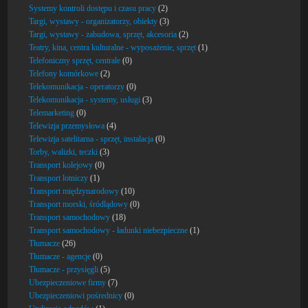
Systemy kontroli dostępu i czasu pracy
(2)
Targi, wystawy - organizatorzy, obiekty
(3)
Targi, wystawy - zabudowa, sprzęt, akcesoria
(2)
Teatry, kina, centra kulturalne - wyposażenie, sprzęt
(1)
Telefoniczny sprzęt, centrale
(0)
Telefony komórkowe
(2)
Telekomunikacja - operatorzy
(0)
Telekomunikacja - systemy, usługi
(3)
Telemarketing
(0)
Telewizja przemysłowa
(4)
Telewizja satelitarna - sprzęt, instalacja
(0)
Torby, walizki, teczki
(3)
Transport kolejowy
(0)
Transport lotniczy
(1)
Transport międzynarodowy
(10)
Transport morski, śródlądowy
(0)
Transport samochodowy
(18)
Transport samochodowy - ładunki niebezpieczne
(1)
Tłumacze
(26)
Tłumacze - agencje
(0)
Tłumacze - przysięgli
(5)
Ubezpieczeniowe firmy
(7)
Ubezpieczeniowi pośrednicy
(0)