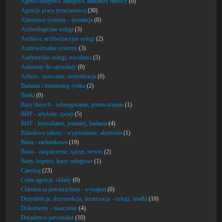
Agenci okrętowi, załogowi, maklerzy morscy
(0)
Agencje pracy tymczasowej
(30)
Alarmowe systemy - instalacja
(0)
Archeologiczne usługi
(3)
Archiwa, archiwizacyjne usługi
(2)
Audiowizualne systemy
(3)
Audytorskie usługi, rewidenci
(5)
Automaty do sprzedaży
(0)
Azbest - usuwanie, neutralizacja
(0)
Badania i monitoring rynku
(2)
Banki
(0)
Bazy danych - udostępnianie, przetwarzanie
(1)
BHP - artykuły, sprzęt
(5)
BHP - konsultanci, pomiary, badania
(4)
Bilardowe salony - wyposażenie, akcesoria
(1)
Biura - rachunkowe
(19)
Biura - zaopatrzenie, sprzęt, serwis
(2)
Bony, kupony, karty usługowe
(1)
Catering
(23)
Celne agencje, składy
(0)
Chłodnicza powierzchnia - wynajem
(0)
Dezynfekcja, dezynsekcja, deratyzacja - usługi, środki
(10)
Dokumenty - niszczenie
(4)
Doradztwo personalne
(10)