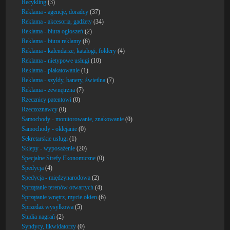
Recykling
(3)
Reklama - agencje, doradcy
(37)
Reklama - akcesoria, gadżety
(34)
Reklama - biura ogłoszeń
(2)
Reklama - biura reklamy
(6)
Reklama - kalendarze, katalogi, foldery
(4)
Reklama - nietypowe usługi
(10)
Reklama - plakatowanie
(1)
Reklama - szyldy, banery, świetlna
(7)
Reklama - zewnętrzna
(7)
Rzecznicy patentowi
(0)
Rzeczoznawcy
(0)
Samochody - monitorowanie, znakowanie
(0)
Samochody - oklejanie
(0)
Sekretarskie usługi
(1)
Sklepy - wyposażenie
(20)
Specjalne Strefy Ekonomiczne
(0)
Spedycja
(4)
Spedycja - międzynarodowa
(2)
Sprzątanie terenów otwartych
(4)
Sprzątanie wnętrz, mycie okien
(6)
Sprzedaż wysyłkowa
(5)
Studia nagrań
(2)
Syndycy, likwidatorzy
(0)