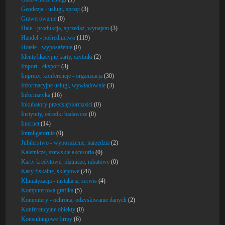
Geodezja - usługi, sprzęt
(3)
Grawerowanie
(0)
Hale - produkcja, sprzedaż, wynajem
(3)
Handel - pośrednictwo
(119)
Hotele - wyposażenie
(0)
Identyfikacyjne karty, czytniki
(2)
Import - eksport
(3)
Imprezy, konferencje - organizacja
(30)
Informacyjne usługi, wywiadownie
(3)
Informatyka
(16)
Inkubatory przedsiębiorczości
(0)
Instytuty, ośrodki badawcze
(0)
Internet
(14)
Introligatornie
(0)
Jubilerstwo - wyposażenie, narzędzia
(2)
Kaletnicze, szewskie akcesoria
(0)
Karty kredytowe, płatnicze, rabatowe
(0)
Kasy fiskalne, sklepowe
(28)
Klimatyzacja - instalacja, serwis
(4)
Komputerowa grafika
(5)
Komputery - ochrona, odzyskiwanie danych
(2)
Konferencyjne obiekty
(0)
Konsultingowe firmy
(6)