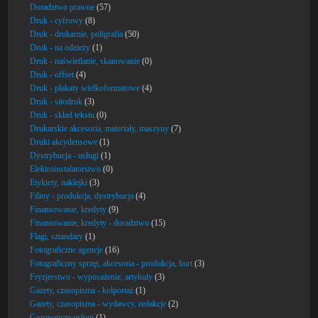
Doradztwo prawne
(57)
Druk - cyfrowy
(8)
Druk - drukarnie, poligrafia
(50)
Druk - na odzieży
(1)
Druk - naświetlanie, skanowanie
(0)
Druk - offset
(4)
Druk - plakaty wielkoformatowe
(4)
Druk - sitodruk
(3)
Druk - skład tekstu
(0)
Drukarskie akcesoria, materiały, maszyny
(7)
Druki akcydensowe
(1)
Dystrybucja - usługi
(1)
Elektroinstalatorstwo
(0)
Etykiety, naklejki
(3)
Filmy - produkcja, dystrybucja
(4)
Finansowanie, kredyty
(9)
Finansowanie, kredyty - doradztwo
(15)
Flagi, sztandary
(1)
Fotograficzne agencje
(16)
Fotograficzny sprzęt, akcesoria - produkcja, hurt
(3)
Fryzjerstwo - wyposażenie, artykuły
(3)
Gazety, czasopisma - kolportaż
(1)
Gazety, czasopisma - wydawcy, redakcje
(2)
Gazownicze usługi
(1)