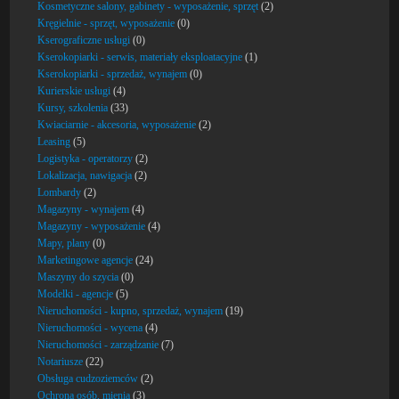
Kosmetyczne salony, gabinety - wyposażenie, sprzęt
(2)
Kręgielnie - sprzęt, wyposażenie
(0)
Kserograficzne usługi
(0)
Kserokopiarki - serwis, materiały eksploatacyjne
(1)
Kserokopiarki - sprzedaż, wynajem
(0)
Kurierskie usługi
(4)
Kursy, szkolenia
(33)
Kwiaciarnie - akcesoria, wyposażenie
(2)
Leasing
(5)
Logistyka - operatorzy
(2)
Lokalizacja, nawigacja
(2)
Lombardy
(2)
Magazyny - wynajem
(4)
Magazyny - wyposażenie
(4)
Mapy, plany
(0)
Marketingowe agencje
(24)
Maszyny do szycia
(0)
Modelki - agencje
(5)
Nieruchomości - kupno, sprzedaż, wynajem
(19)
Nieruchomości - wycena
(4)
Nieruchomości - zarządzanie
(7)
Notariusze
(22)
Obsługa cudzoziemców
(2)
Ochrona osób, mienia
(3)