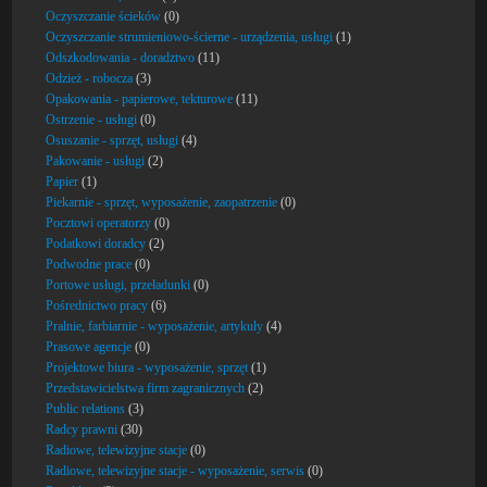
Oczyszczanie ścieków
(0)
Oczyszczanie strumieniowo-ścierne - urządzenia, usługi
(1)
Odszkodowania - doradztwo
(11)
Odzież - robocza
(3)
Opakowania - papierowe, tekturowe
(11)
Ostrzenie - usługi
(0)
Osuszanie - sprzęt, usługi
(4)
Pakowanie - usługi
(2)
Papier
(1)
Piekarnie - sprzęt, wyposażenie, zaopatrzenie
(0)
Pocztowi operatorzy
(0)
Podatkowi doradcy
(2)
Podwodne prace
(0)
Portowe usługi, przeładunki
(0)
Pośrednictwo pracy
(6)
Pralnie, farbiarnie - wyposażenie, artykuły
(4)
Prasowe agencje
(0)
Projektowe biura - wyposażenie, sprzęt
(1)
Przedstawicielstwa firm zagranicznych
(2)
Public relations
(3)
Radcy prawni
(30)
Radiowe, telewizyjne stacje
(0)
Radiowe, telewizyjne stacje - wyposażenie, serwis
(0)