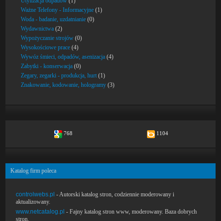
Utylizacja odpadów
(1)
Ważne Telefony - Informacyjne
(1)
Woda - badanie, uzdatnianie
(0)
Wydawnictwa
(2)
Wypożyczanie strojów
(0)
Wysokościowe prace
(4)
Wywóz śmieci, odpadów, asenizacja
(4)
Zabytki - konserwacja
(0)
Zegary, zegarki - produkcja, hurt
(1)
Znakowanie, kodowanie, hologramy
(3)
768
1104
Katalog firm poleca
controlwebs.pl
- Autorski katalog stron, codziennie moderowany i
aktualizowany.
www.netcatalog.pl
- Fajny katalog stron www, moderowany. Baza dobrych
stron.