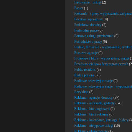
Pakowanie - usługi
(2)
Papier
(1)
Piekarnie - sprzęt, wyposażenie, zaopatrz
Pocztowi operatorzy
(0)
Podatkowi doradcy
(2)
Podwodne prace
(0)
Portowe usługi, przeładunki
(0)
Pośrednictwo pracy
(6)
Pralnie, farbiarnie - wyposażenie, artykuł
Prasowe agencje
(0)
Projektowe biura - wyposażenie, sprzęt
(
Przedstawicielstwa firm zagranicznych
(2
Public relations
(3)
Radcy prawni
(30)
Radiowe, telewizyjne stacje
(0)
Radiowe, telewizyjne stacje - wyposażeni
Recykling
(3)
Reklama - agencje, doradcy
(37)
Reklama - akcesoria, gadżety
(34)
Reklama - biura ogłoszeń
(2)
Reklama - biura reklamy
(6)
Reklama - kalendarze, katalogi, foldery
(4
Reklama - nietypowe usługi
(10)
Reklama - plakatowanie
(1)