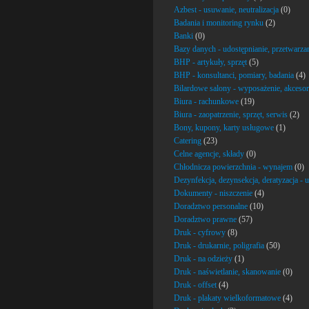
Azbest - usuwanie, neutralizacja
(0)
Badania i monitoring rynku
(2)
Banki
(0)
Bazy danych - udostępnianie, przetwarza
BHP - artykuły, sprzęt
(5)
BHP - konsultanci, pomiary, badania
(4)
Bilardowe salony - wyposażenie, akcesor
Biura - rachunkowe
(19)
Biura - zaopatrzenie, sprzęt, serwis
(2)
Bony, kupony, karty usługowe
(1)
Catering
(23)
Celne agencje, składy
(0)
Chłodnicza powierzchnia - wynajem
(0)
Dezynfekcja, dezynsekcja, deratyzacja - u
Dokumenty - niszczenie
(4)
Doradztwo personalne
(10)
Doradztwo prawne
(57)
Druk - cyfrowy
(8)
Druk - drukarnie, poligrafia
(50)
Druk - na odzieży
(1)
Druk - naświetlanie, skanowanie
(0)
Druk - offset
(4)
Druk - plakaty wielkoformatowe
(4)