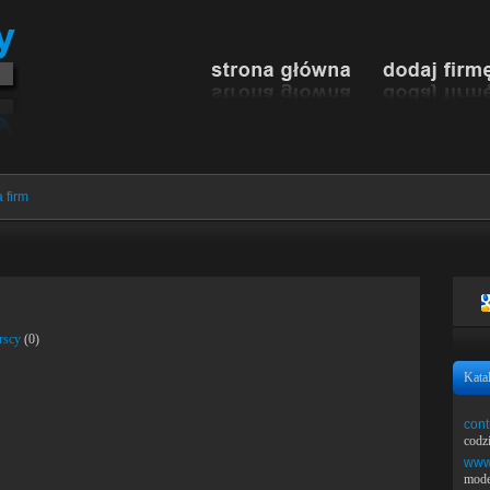
 firm
rscy
(0)
Kata
cont
codz
www.
mode