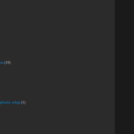
jem
(19)
dzenia, usługi
(1)