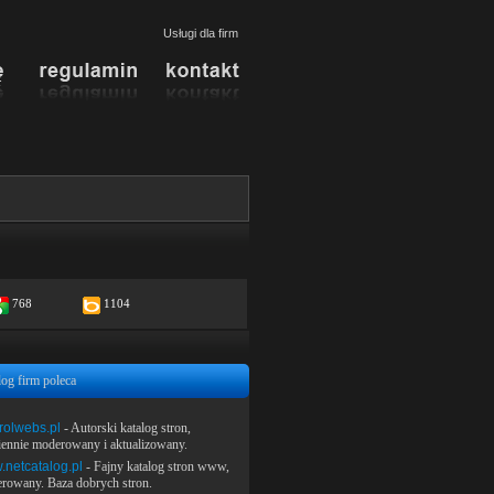
Usługi dla firm
768
1104
log firm poleca
rolwebs.pl
- Autorski katalog stron,
iennie moderowany i aktualizowany.
netcatalog.pl
- Fajny katalog stron www,
rowany. Baza dobrych stron.