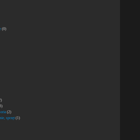
e
(0)
2)
3)
oria
(2)
nie, sprzęt
(1)