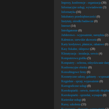
Imprezy, konferencje - organizacja
(30)
Informacyjne usługi, wywiadownie
(3)
Informatyka
(16)
Inkubatory przedsiębiorczości
(0)
Instytuty, ośrodki badawcze
(0)
Internet
(14)
Introligatornie
(0)
Jubilerstwo - wyposażenie, narzędzia
(2)
Kaletnicze, szewskie akcesoria
(0)
Karty kredytowe, płatnicze, rabatowe
(0)
Kasy fiskalne, sklepowe
(28)
Klimatyzacja - instalacja, serwis
(4)
Komputerowa grafika
(5)
Komputery - ochrona, odzyskiwanie dan
Konferencyjne obiekty
(0)
Konsultingowe firmy
(6)
Kosmetyczne salony, gabinety - wyposaże
Kręgielnie - sprzęt, wyposażenie
(0)
Kserograficzne usługi
(0)
Kserokopiarki - serwis, materiały eksplo
Kserokopiarki - sprzedaż, wynajem
(0)
Kurierskie usługi
(4)
Kursy, szkolenia
(33)