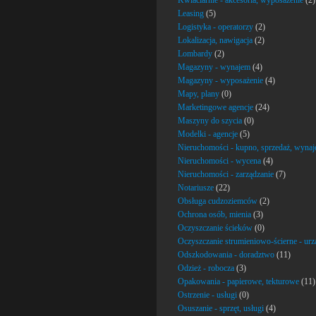
Kwiaciarnie - akcesoria, wyposażenie
(2)
Leasing
(5)
Logistyka - operatorzy
(2)
Lokalizacja, nawigacja
(2)
Lombardy
(2)
Magazyny - wynajem
(4)
Magazyny - wyposażenie
(4)
Mapy, plany
(0)
Marketingowe agencje
(24)
Maszyny do szycia
(0)
Modelki - agencje
(5)
Nieruchomości - kupno, sprzedaż, wyna
Nieruchomości - wycena
(4)
Nieruchomości - zarządzanie
(7)
Notariusze
(22)
Obsługa cudzoziemców
(2)
Ochrona osób, mienia
(3)
Oczyszczanie ścieków
(0)
Oczyszczanie strumieniowo-ścierne - urzą
Odszkodowania - doradztwo
(11)
Odzież - robocza
(3)
Opakowania - papierowe, tekturowe
(11)
Ostrzenie - usługi
(0)
Osuszanie - sprzęt, usługi
(4)