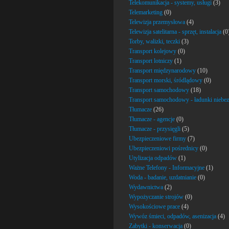
Telekomunikacja - systemy, usługi
(3)
Telemarketing
(0)
Telewizja przemysłowa
(4)
Telewizja satelitarna - sprzęt, instalacja
(0
Torby, walizki, teczki
(3)
Transport kolejowy
(0)
Transport lotniczy
(1)
Transport międzynarodowy
(10)
Transport morski, śródlądowy
(0)
Transport samochodowy
(18)
Transport samochodowy - ładunki niebez
Tłumacze
(26)
Tłumacze - agencje
(0)
Tłumacze - przysięgli
(5)
Ubezpieczeniowe firmy
(7)
Ubezpieczeniowi pośrednicy
(0)
Utylizacja odpadów
(1)
Ważne Telefony - Informacyjne
(1)
Woda - badanie, uzdatnianie
(0)
Wydawnictwa
(2)
Wypożyczanie strojów
(0)
Wysokościowe prace
(4)
Wywóz śmieci, odpadów, asenizacja
(4)
Zabytki - konserwacja
(0)