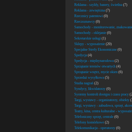
Reklama - szyldy, banery, świetlna
(7)
Reklama - zewnętrzna
(7)
Rzecznicy patentowi
(0)
Rzeczoznawcy
(0)
Samochody - monitorowanie, znakowani
Samochody - oklejanie
(0)
Sekretarskie usługi
(1)
Sklepy - wyposażenie
(20)
Specjalne Strefy Ekonomiczne
(0)
Spedycja
(4)
Spedycja - międzynarodowa
(2)
Sprzątanie terenów otwartych
(4)
Sprzątanie wnętrz, mycie okien
(6)
Sprzedaż wysyłkowa
(5)
Studia nagrań
(2)
Syndycy, likwidatorzy
(0)
Systemy kontroli dostępu i czasu pracy
(
Targi, wystawy - organizatorzy, obiekty
(
Targi, wystawy - zabudowa, sprzęt, akces
Teatry, kina, centra kulturalne - wyposaże
Telefoniczny sprzęt, centrale
(0)
Telefony komórkowe
(2)
Telekomunikacja - operatorzy
(0)