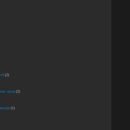
ych
(2)
nie, sprzęt
(2)
atacyjne
(1)