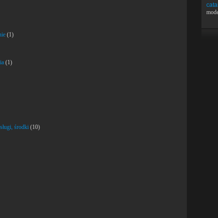
cata
mode
nie
(1)
ia
(1)
sługi, środki
(10)