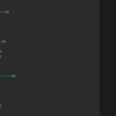
enie
(0)
y
(4)
1)
)
e, serwis
(0)
)