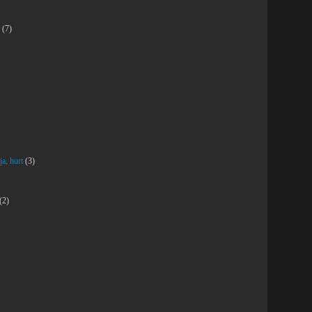
(7)
ja, hurt
(3)
(2)