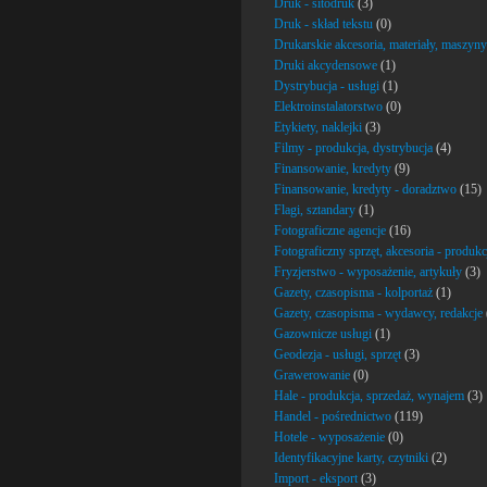
Druk - sitodruk
(3)
Druk - skład tekstu
(0)
Drukarskie akcesoria, materiały, maszyny
Druki akcydensowe
(1)
Dystrybucja - usługi
(1)
Elektroinstalatorstwo
(0)
Etykiety, naklejki
(3)
Filmy - produkcja, dystrybucja
(4)
Finansowanie, kredyty
(9)
Finansowanie, kredyty - doradztwo
(15)
Flagi, sztandary
(1)
Fotograficzne agencje
(16)
Fotograficzny sprzęt, akcesoria - produkc
Fryzjerstwo - wyposażenie, artykuły
(3)
Gazety, czasopisma - kolportaż
(1)
Gazety, czasopisma - wydawcy, redakcje
Gazownicze usługi
(1)
Geodezja - usługi, sprzęt
(3)
Grawerowanie
(0)
Hale - produkcja, sprzedaż, wynajem
(3)
Handel - pośrednictwo
(119)
Hotele - wyposażenie
(0)
Identyfikacyjne karty, czytniki
(2)
Import - eksport
(3)