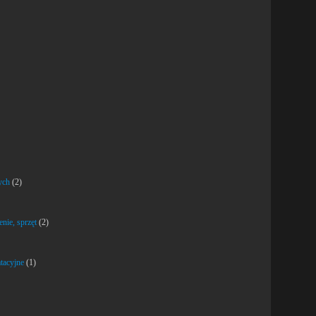
ych
(2)
nie, sprzęt
(2)
atacyjne
(1)