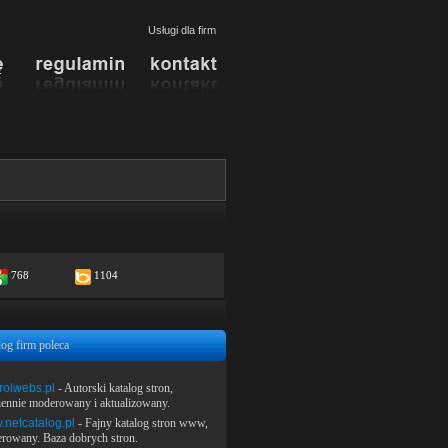
Usługi dla firm
768
1104
log firm poleca
rolwebs.pl
- Autorski katalog stron,
iennie moderowany i aktualizowany.
netcatalog.pl
- Fajny katalog stron www,
rowany. Baza dobrych stron.