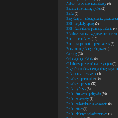
Azbest - usuwanie, neutralizacja
(0)
Badania i monitoring rynku
(2)
Banki
(0)
Bazy danych - udostępnianie, przetwarza
BHP - artykuły, sprzęt
(5)
BHP - konsultanci, pomiary, badania
(4)
Bilardowe salony - wyposażenie, akcesor
Biura - rachunkowe
(19)
Biura - zaopatrzenie, sprzęt, serwis
(2)
Bony, kupony, karty usługowe
(1)
Catering
(23)
Celne agencje, składy
(0)
Chłodnicza powierzchnia - wynajem
(0)
Dezynfekcja, dezynsekcja, deratyzacja - u
Dokumenty - niszczenie
(4)
Doradztwo personalne
(10)
Doradztwo prawne
(57)
Druk - cyfrowy
(8)
Druk - drukarnie, poligrafia
(50)
Druk - na odzieży
(1)
Druk - naświetlanie, skanowanie
(0)
Druk - offset
(4)
Druk - plakaty wielkoformatowe
(4)