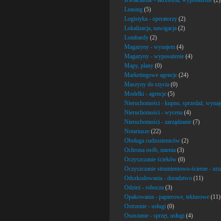
Kwiaciarnie - akcesoria, wyposażenie
(2)
Leasing
(5)
Logistyka - operatorzy
(2)
Lokalizacja, nawigacja
(2)
Lombardy
(2)
Magazyny - wynajem
(4)
Magazyny - wyposażenie
(4)
Mapy, plany
(0)
Marketingowe agencje
(24)
Maszyny do szycia
(0)
Modelki - agencje
(5)
Nieruchomości - kupno, sprzedaż, wyna
Nieruchomości - wycena
(4)
Nieruchomości - zarządzanie
(7)
Notariusze
(22)
Obsługa cudzoziemców
(2)
Ochrona osób, mienia
(3)
Oczyszczanie ścieków
(0)
Oczyszczanie strumieniowo-ścierne - urzą
Odszkodowania - doradztwo
(11)
Odzież - robocza
(3)
Opakowania - papierowe, tekturowe
(11)
Ostrzenie - usługi
(0)
Osuszanie - sprzęt, usługi
(4)