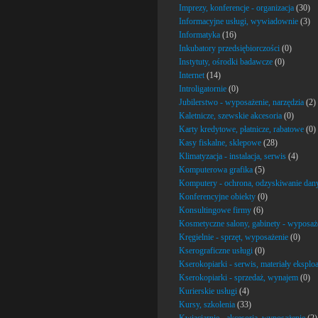
Imprezy, konferencje - organizacja
(30)
Informacyjne usługi, wywiadownie
(3)
Informatyka
(16)
Inkubatory przedsiębiorczości
(0)
Instytuty, ośrodki badawcze
(0)
Internet
(14)
Introligatornie
(0)
Jubilerstwo - wyposażenie, narzędzia
(2)
Kaletnicze, szewskie akcesoria
(0)
Karty kredytowe, płatnicze, rabatowe
(0)
Kasy fiskalne, sklepowe
(28)
Klimatyzacja - instalacja, serwis
(4)
Komputerowa grafika
(5)
Komputery - ochrona, odzyskiwanie dan
Konferencyjne obiekty
(0)
Konsultingowe firmy
(6)
Kosmetyczne salony, gabinety - wyposaże
Kręgielnie - sprzęt, wyposażenie
(0)
Kserograficzne usługi
(0)
Kserokopiarki - serwis, materiały eksplo
Kserokopiarki - sprzedaż, wynajem
(0)
Kurierskie usługi
(4)
Kursy, szkolenia
(33)