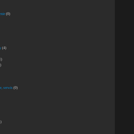
enie
(0)
y
(4)
1)
)
e, serwis
(0)
)