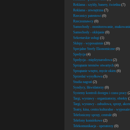
Reklama - szyldy, banery, świetlna
(7)
Reklama - zewnętrzna
(7)
Rzecznicy patentowi
(0)
Rzeczoznawcy
(0)
Samochody - monitorowanie, znakowani
Samochody - oklejanie
(0)
Sekretarskie usługi
(1)
Sklepy - wyposażenie
(20)
Specjalne Strefy Ekonomiczne
(0)
Spedycja
(4)
Spedycja - międzynarodowa
(2)
Sprzątanie terenów otwartych
(4)
Sprzątanie wnętrz, mycie okien
(6)
Sprzedaż wysyłkowa
(5)
Studia nagrań
(2)
Syndycy, likwidatorzy
(0)
Systemy kontroli dostępu i czasu pracy
(
Targi, wystawy - organizatorzy, obiekty
(
Targi, wystawy - zabudowa, sprzęt, akces
Teatry, kina, centra kulturalne - wyposaże
Telefoniczny sprzęt, centrale
(0)
Telefony komórkowe
(2)
Telekomunikacja - operatorzy
(0)