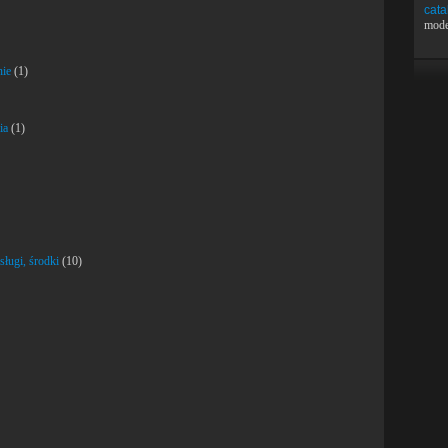
cata
mode
nie
(1)
ia
(1)
sługi, środki
(10)