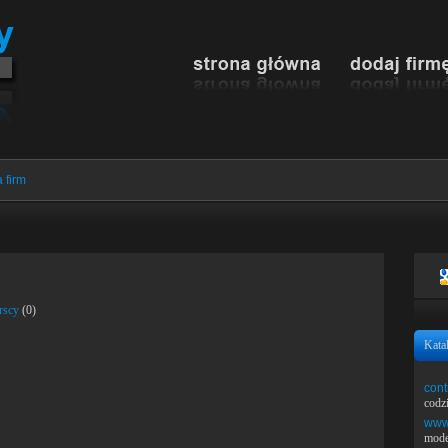
 firm
rscy
(0)
Kata
cont
codz
www.
mode