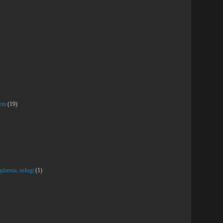
jem
(19)
dzenia, usługi
(1)