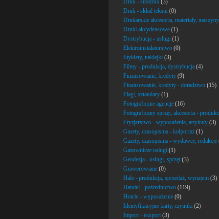
Druk - sitodruk
(3)
Druk - skład tekstu
(0)
Drukarskie akcesoria, materiały, maszyny
Druki akcydensowe
(1)
Dystrybucja - usługi
(1)
Elektroinstalatorstwo
(0)
Etykiety, naklejki
(3)
Filmy - produkcja, dystrybucja
(4)
Finansowanie, kredyty
(9)
Finansowanie, kredyty - doradztwo
(15)
Flagi, sztandary
(1)
Fotograficzne agencje
(16)
Fotograficzny sprzęt, akcesoria - produkc
Fryzjerstwo - wyposażenie, artykuły
(3)
Gazety, czasopisma - kolportaż
(1)
Gazety, czasopisma - wydawcy, redakcje
Gazownicze usługi
(1)
Geodezja - usługi, sprzęt
(3)
Grawerowanie
(0)
Hale - produkcja, sprzedaż, wynajem
(3)
Handel - pośrednictwo
(119)
Hotele - wyposażenie
(0)
Identyfikacyjne karty, czytniki
(2)
Import - eksport
(3)