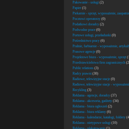
Pakowanie - usługi
(2)
Papier
(1)
Piekarnie - sprzęt, wyposażenie, zaopatrz
Pocztowi operatorzy
(0)
Podatkowi doradcy
(2)
Podwodne prace
(0)
Portowe usługi, przeładunki
(0)
Pośrednictwo pracy
(6)
Pralnie, farbiarnie - wyposażenie, artykuł
Prasowe agencje
(0)
Projektowe biura - wyposażenie, sprzęt
(
Przedstawicielstwa firm zagranicznych
(2
Public relations
(3)
Radcy prawni
(30)
Radiowe, telewizyjne stacje
(0)
Radiowe, telewizyjne stacje - wyposażeni
Recykling
(3)
Reklama - agencje, doradcy
(37)
Reklama - akcesoria, gadżety
(34)
Reklama - biura ogłoszeń
(2)
Reklama - biura reklamy
(6)
Reklama - kalendarze, katalogi, foldery
(4
Reklama - nietypowe usługi
(10)
Reklama - plakatowanie
(1)