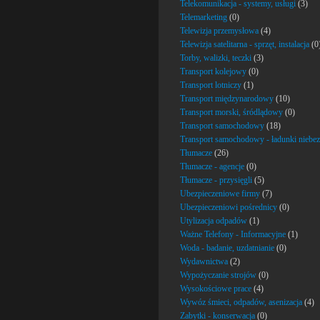
Telekomunikacja - systemy, usługi
(3)
Telemarketing
(0)
Telewizja przemysłowa
(4)
Telewizja satelitarna - sprzęt, instalacja
(0
Torby, walizki, teczki
(3)
Transport kolejowy
(0)
Transport lotniczy
(1)
Transport międzynarodowy
(10)
Transport morski, śródlądowy
(0)
Transport samochodowy
(18)
Transport samochodowy - ładunki niebez
Tłumacze
(26)
Tłumacze - agencje
(0)
Tłumacze - przysięgli
(5)
Ubezpieczeniowe firmy
(7)
Ubezpieczeniowi pośrednicy
(0)
Utylizacja odpadów
(1)
Ważne Telefony - Informacyjne
(1)
Woda - badanie, uzdatnianie
(0)
Wydawnictwa
(2)
Wypożyczanie strojów
(0)
Wysokościowe prace
(4)
Wywóz śmieci, odpadów, asenizacja
(4)
Zabytki - konserwacja
(0)