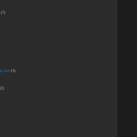
(7)
ja, hurt
(3)
(2)