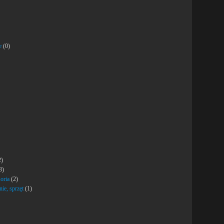
e
(0)
2)
3)
oria
(2)
nie, sprzęt
(1)