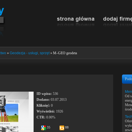
ctwo
»
Geodezja - usługi, sprzęt
» M–GEO geodeta
Podo
Men
ID wpisu:
536
Od s
Dodano:
03.07.2013
ener
Mene
Kliknięć:
0
środo
Wyświetleń:
1926
Tech
CTR:
0.00%
Ofer
wyko
35
88
zewnę