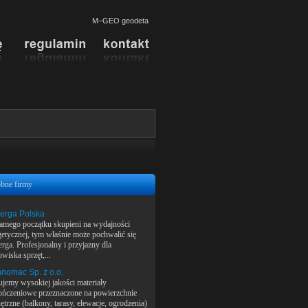
M–GEO geodeta
bne firmy
erga Polska
amego początku skupieni na wydajności
getycznej, tym właśnie może pochwalić się
rga. Profesjonalny i przyjazny dla
wiska sprzęt,...
nomac Sp. z o.o.
ujemy wysokiej jakości materiały
ńczeniowe przeznaczone na powierzchnie
trzne (balkony, tarasy, elewacje, ogrodzenia)