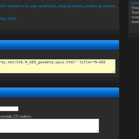
luxt
celów projektowych
,
mapy geodezyjne
,
usługi geodezyjne
,
pomiary geodezyjne
,
Firm
Trud
wsze
ługi, sprzęt
mont
ozostało
255
znaków.