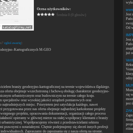
wyko
Ocena użytkowników:
www
Jest
Średnia 0 (0 głosów)
Pańs
swoj
Od w
IMP
Jest
em?
zgłoś awarię
)
Pańs
znaj
eodezyjno–Kartograficznych M-GEO
już o
Vent
Reku
Vent
klas
odzys
MUNO
icielem branży geodezyjno-kartograficznej na terenie województwa śląskiego.
Muno
za oferta obejmuje wszechstronną i fachową obsługę charakterze geodezyjno-
się w
onicznym urbanistycznym oraz budowniczym na terenie całego kraju.
mont
pecjalistów oraz wysokiej jakości urządzeń pomiarowych oraz
jest 
 najtrudniejszych miejsc. Priorytetem jest satysfakcja każdego, nawet
też przygotowana przez nas oferta obejmuje najbardziej karkołomne projekty
ZAK
wstępnego projektu, opracowania dokumentacji, organizacji całego procesu
Zapr
łalność opieramy w głównej mierze na stałej współpracy klientami z branży
firm
 i urbanistycznej. Współpracujemy również z przedstawicielami sektora
proj
mi prawnymi o notarialnymi. Chętnie podejmujemy się zleceń innych profesji
różne
w indywidualnych. Zapraszamy do zapoznania się z nasza ofertą na stronie.