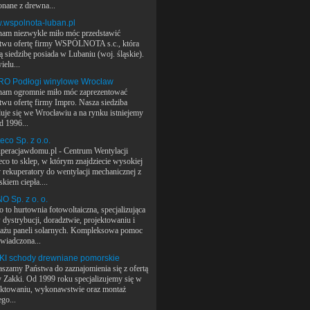
nane z drewna...
.wspolnota-luban.pl
 nam niezwykle miło móc przedstawić
twu ofertę firmy WSPÓLNOTA s.c., która
ą siedzibę posiada w Lubaniu (woj. śląskie).
ielu...
RO Podłogi winylowe Wrocław
 nam ogromnie miło móc zaprezentować
twu ofertę firmy Impro. Nasza siedziba
duje się we Wrocławiu a na rynku istniejemy
d 1996...
eco Sp. z o.o.
peracjawdomu.pl - Centrum Wentylacji
eco to sklep, w którym znajdziecie wysokiej
y rekuperatory do wentylacji mechanicznej z
kiem ciepła....
 Sp. z o. o.
 to hurtownia fotowoltaiczna, specjalizująca
 dystrybucji, doradztwie, projektowaniu i
ażu paneli solarnych. Kompleksowa pomoc
świadczona...
KI schody drewniane pomorskie
aszamy Państwa do zaznajomienia się z ofertą
y Zakki. Od 1999 roku specjalizujemy się w
ektowaniu, wykonawstwie oraz montaż
go...