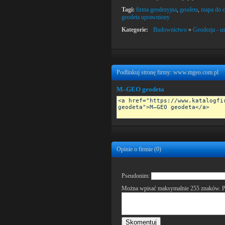
Tagi:
firma geodezyjna
,
geodeta
,
mapa do 
geodeta uprawniony
Kategorie:
Budownictwo
»
Geodezja - us
Podlinkuj stronę firmy: www.mgeo.com.pl
M–GEO geodeta
Opinie o firmie (
0
)
Pseudonim:
Można wpisać maksymalnie 255 znaków. P