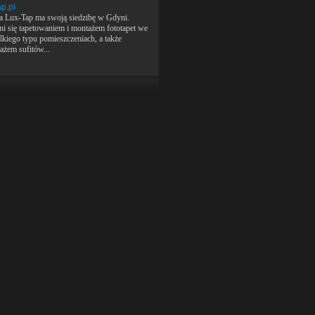
ap.pl
a Lux-Tap ma swoją siedzibę w Gdyni.
ni się tapetowaniem i montażem fototapet we
lkiego typu pomieszczeniach, a także
ażem sufitów...