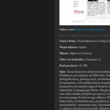
Adres www:
http://www.mgeo.com.pl
(strona nie działa lub występuje inny probl
Nazwa firmy:
Przedsiębiorstwo Usług G
Województwo:
śląskie
Miasto:
Dąbrowa Górnicza
Ulica i nr budynku:
Graniczna 12
Kod pocztowy:
41-300
Opis:
Nasza firma jest czołowym przedstaw
Działalność prowadzimy od 2006 roku. Nas
kartograficznym, planistycznym, architekt
Dysponujemy wykwalifikowanym zespołem s
transportowych umożliwiających dotarcie do
najbardziej wymagającego klienta, dlatego 
oraz indywidualne podejście począwszy od 
inwestycyjnego do końcowego odbioru. Dzia
budowlanej, architektonicznej, projektowej
nieruchomości, rzeczoznawcami, kancelaria
w zakresie dużych inwestycji jak i klientó