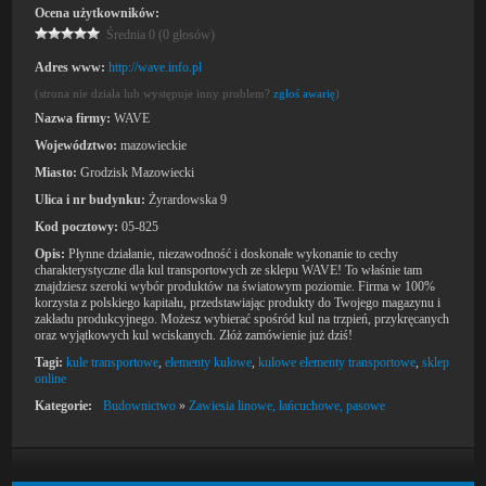
Ocena użytkowników:
Średnia 0 (0 głosów)
Adres www:
http://wave.info.pl
(strona nie działa lub występuje inny problem?
zgłoś awarię
)
Nazwa firmy:
WAVE
Województwo:
mazowieckie
Miasto:
Grodzisk Mazowiecki
Ulica i nr budynku:
Żyrardowska 9
Kod pocztowy:
05-825
Opis:
Płynne działanie, niezawodność i doskonałe wykonanie to cechy
charakterystyczne dla kul transportowych ze sklepu WAVE! To właśnie tam
znajdziesz szeroki wybór produktów na światowym poziomie. Firma w 100%
korzysta z polskiego kapitału, przedstawiając produkty do Twojego magazynu i
zakładu produkcyjnego. Możesz wybierać spośród kul na trzpień, przykręcanych
oraz wyjątkowych kul wciskanych. Złóż zamówienie już dziś!
Tagi:
kule transportowe
,
elementy kulowe
,
kulowe elementy transportowe
,
sklep
online
Kategorie:
Budownictwo
»
Zawiesia linowe, łańcuchowe, pasowe