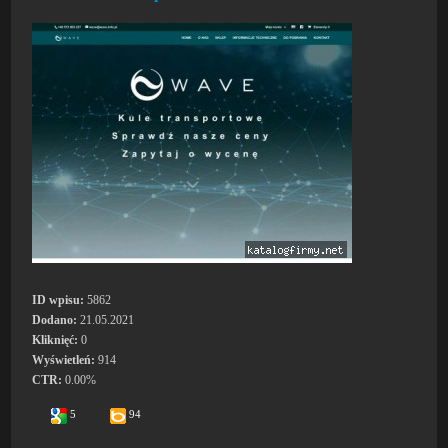
ID wpisu:
5862
Dodano:
21.05.2021
Kliknięć:
0
Wyświetleń:
914
CTR:
0.00%
5
94