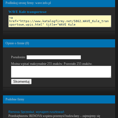
Podlinkuj stronę firmy: wave.info.pl
WAVE Kule transportowe
Opinie o firmie (
0
)
Pseudonim:
Można wpisać maksymalnie 255 znaków. Pozostało
255
znaków.
Podobne firmy
Renova Sprzedaż, wynajem rusztowań
Przedsiębiorstw RENOVA wspiera przemysł budowlany – zajmujemy się