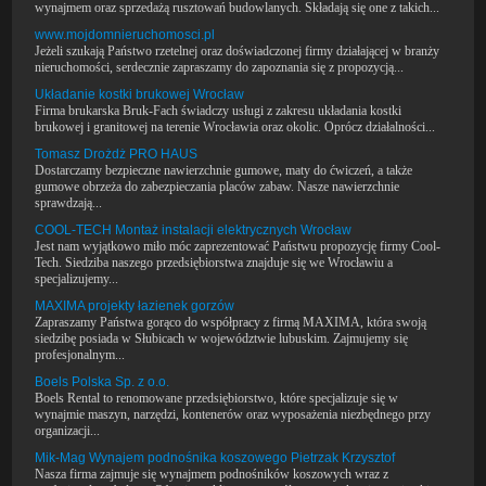
wynajmem oraz sprzedażą rusztowań budowlanych. Składają się one z takich...
www.mojdomnieruchomosci.pl
Jeżeli szukają Państwo rzetelnej oraz doświadczonej firmy działającej w branży
nieruchomości, serdecznie zapraszamy do zapoznania się z propozycją...
Układanie kostki brukowej Wrocław
Firma brukarska Bruk-Fach świadczy usługi z zakresu układania kostki
brukowej i granitowej na terenie Wrocławia oraz okolic. Oprócz działalności...
Tomasz Drożdż PRO HAUS
Dostarczamy bezpieczne nawierzchnie gumowe, maty do ćwiczeń, a także
gumowe obrzeża do zabezpieczania placów zabaw. Nasze nawierzchnie
sprawdzają...
COOL-TECH Montaż instalacji elektrycznych Wrocław
Jest nam wyjątkowo miło móc zaprezentować Państwu propozycję firmy Cool-
Tech. Siedziba naszego przedsiębiorstwa znajduje się we Wrocławiu a
specjalizujemy...
MAXIMA projekty łazienek gorzów
Zapraszamy Państwa gorąco do współpracy z firmą MAXIMA, która swoją
siedzibę posiada w Słubicach w województwie lubuskim. Zajmujemy się
profesjonalnym...
Boels Polska Sp. z o.o.
Boels Rental to renomowane przedsiębiorstwo, które specjalizuje się w
wynajmie maszyn, narzędzi, kontenerów oraz wyposażenia niezbędnego przy
organizacji...
Mik-Mag Wynajem podnośnika koszowego Pietrzak Krzysztof
Nasza firma zajmuje się wynajmem podnośników koszowych wraz z