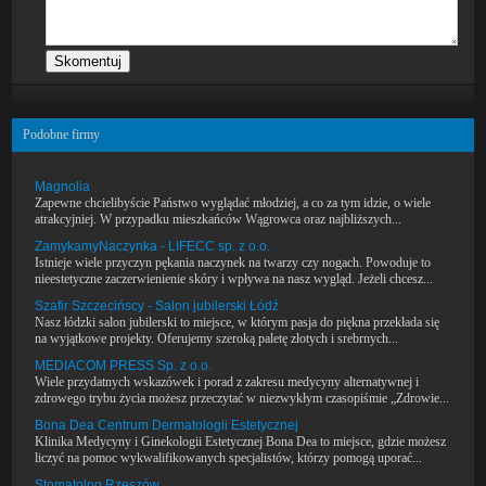
Podobne firmy
Magnolia
Zapewne chcielibyście Państwo wyglądać młodziej, a co za tym idzie, o wiele
atrakcyjniej. W przypadku mieszkańców Wągrowca oraz najbliższych...
ZamykamyNaczynka - LIFECC sp. z o.o.
Istnieje wiele przyczyn pękania naczynek na twarzy czy nogach. Powoduje to
nieestetyczne zaczerwienienie skóry i wpływa na nasz wygląd. Jeżeli chcesz...
Szafir Szczecińscy - Salon jubilerski Łódź
Nasz łódzki salon jubilerski to miejsce, w którym pasja do piękna przekłada się
na wyjątkowe projekty. Oferujemy szeroką paletę złotych i srebrnych...
MEDIACOM PRESS Sp. z o.o.
Wiele przydatnych wskazówek i porad z zakresu medycyny alternatywnej i
zdrowego trybu życia możesz przeczytać w niezwykłym czasopiśmie „Zdrowie...
Bona Dea Centrum Dermatologii Estetycznej
Klinika Medycyny i Ginekologii Estetycznej Bona Dea to miejsce, gdzie możesz
liczyć na pomoc wykwalifikowanych specjalistów, którzy pomogą uporać...
Stomatolog Rzeszów