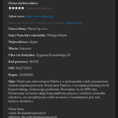
Ocena użytkowników:
Średnia 0 (0 głosów)
Adres www:
https://www.plawia.pl
(strona nie działa lub występuje inny problem?
zgłoś awarię
)
Nazwa firmy:
Plawia Sp z o.o.
Imię i Nazwisko właściciela:
Obsługa Klienta
Województwo:
śląskie
Miasto:
Katowice
Ulica i nr budynku:
Zygmunta Krasińskiego 29
Kod pocztowy:
40-019
NIP:
9542715875
Regon:
241830605
Opis:
Dzięki nam zainwestujecie Państwo w profesjonalne windy przeznaczone
osobom niepełnosprawnym. Korzystacie Państwo z rozwiązań pochodzących od
bezpośredniego, branżowego producenta. Rozwijamy się od 2000 roku.
Dostarczamy na terenie całego kraju platformy pionowe, schodowe, krzesełka
schodowe, czy specjalistyczne windy towarowe. Gwarantujemy przy tym
fachowe doradztwo.
Oferta firmy:
windy dla niepełnosprawnych
platformy dla osób niepełnosprawnych