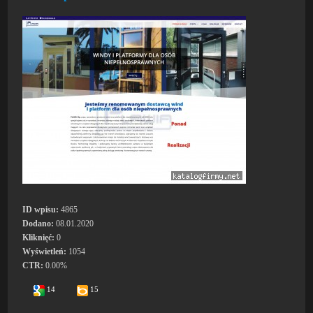
ID wpisu:
4865
Dodano:
08.01.2020
Kliknięć:
0
Wyświetleń:
1054
CTR:
0.00%
14
15