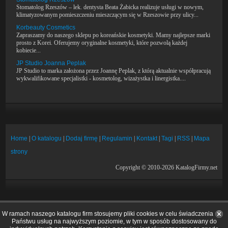
Stomatolog Rzeszów – lek. dentysta Beata Żabicka realizuje usługi w nowym,
klimatyzowanym pomieszczeniu mieszczącym się w Rzeszowie przy ulicy...
Korbeauty Cosmetics
Zapraszamy do naszego sklepu po koreańskie kosmetyki. Mamy najlepsze marki
prosto z Korei. Oferujemy oryginalne kosmetyki, które pozwolą każdej
kobiecie...
JP Studio Joanna Peplak
JP Studio to marka założona przez Joannę Peplak, z którą aktualnie współpracują
wykwalifikowane specjalistki - kosmetolog, wizażystka i linergistka....
Home
|
O katalogu
|
Dodaj firmę
|
Regulamin
|
Kontakt
|
Tagi
|
RSS
|
Mapa
strony
Copyright © 2010-2026 KatalogFirmy.net
W ramach naszego katalogu firm stosujemy pliki cookies w celu świadczenia
Państwu usług na najwyższym poziomie, w tym w sposób dostosowany do