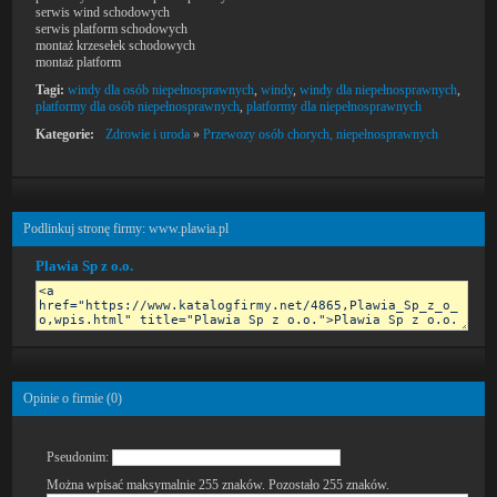
serwis wind schodowych
serwis platform schodowych
montaż krzesełek schodowych
montaż platform
Tagi:
windy dla osób niepełnosprawnych
,
windy
,
windy dla niepełnosprawnych
,
platformy dla osób niepełnosprawnych
,
platformy dla niepełnosprawnych
Kategorie:
Zdrowie i uroda
»
Przewozy osób chorych, niepełnosprawnych
Podlinkuj stronę firmy: www.plawia.pl
Plawia Sp z o.o.
Opinie o firmie (
0
)
Pseudonim:
Można wpisać maksymalnie 255 znaków. Pozostało
255
znaków.