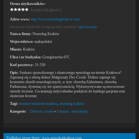
Ocena użytkowników:
Średnia 0 (0 głosów)
Adres www:
http://www.neurologkrakow.com
(strona nie działa lub występuje inny problem?
zgłoś awarię
)
Nazwa firmy:
Neurolog Kraków
Województwo:
małopolskie
Miasto:
Kraków
Ulica i nr budynku:
Grzegórzecka 67C
Kod pocztowy:
31-559
Opis:
Szukasz sprawdzonego i skutecznego neurologa na terenie Krakowa?
Zapoznaj się z ofertą doktor Małgorzaty Dec-Ćwiek. Doktor zajmuje się
leczeniem chorób neurologicznych, w tym: chorobą Alzheimera, chorobą
Parkinsona, dystonią czy też spastycznością. Wykorzystywane są nowoczesne
metody leczenie. Gwarantuję indywidualne podejście do każdego pacjenta oraz
skuteczne leczenie.
Tagi:
leczenie botoksem kraków
,
neurolog kraków
Kategorie:
Zdrowie i uroda
»
Lekarze - neurolodzy
Podlinkuj stronę firmy: www.neurologkrakow.com