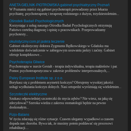
ANETA GIELNIK-PIOTROWSKA gabinet psychiatryczny Poznań
W Poznaniu mieści się gabinet psychoterapii prowadzony przez lekarza
psychiatrę, psychoterapeutę i terapeutę rodzinnego z dużym, trzydziestoletnim...
Ośrodek Badań Psychologicznych
Korzystając z usług naszego Ośrodka Badań Psychologicznych otrzymują
Państwo rzetelną diagnozę i opinię o pracownikach. Przeprowadzamy
psychotesty...
okulistyczny.com.pl jaskra leczenie
Gabinet okulistyczny doktora Zygmunta Będkowskiego w Gdańsku ma
wieloletnie doświadczenie w zabiegowym usuwaniu jaskry i zaćmy. Gabinet
oferuje kompleksowe...
Psychoterapia Gliwice
Psychoterapia w nurcie Gestalt - terapia indywidualna, terapia małżeństw i par.
Pomoc psychoterapeutyczna w zakresie problemów interpersonalnych,...
Paley European Institute sp. z o.o.
Borykasz się z problemem asymetrii kończyn? Oferujemy wysokiej jakości
usługi wydłużania kończyn dolnych. Nasi ortopedzi wyróżniają się wieloletnim...
Szczoteczki elektryczne
Szukasz odpowiedniej szczoteczki do mycia zębów? Nie wiesz, na jaką się
zdecydować? Szeroka wiedza z zakresu stomatologii będzie na pewno
doskonałym...
Fizjo-Balans
W życiu zdarzają się różne sytuacje. Czasem ulegamy wypadkowi a czasem
dopada nas choroba. Bywa tak, że musimy potem poddawać się procesowi
rehabilitacji....