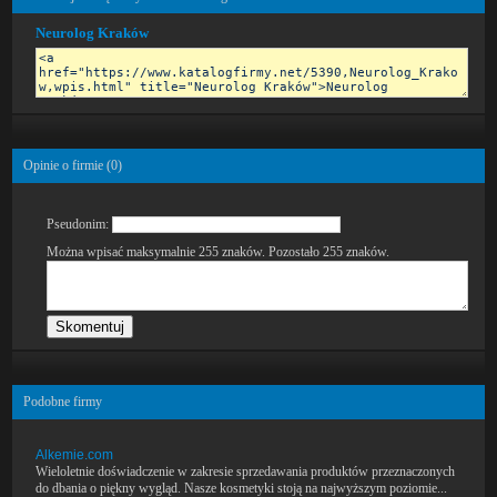
Neurolog Kraków
Opinie o firmie (
0
)
Pseudonim:
Można wpisać maksymalnie 255 znaków. Pozostało
255
znaków.
Podobne firmy
Alkemie.com
Wieloletnie doświadczenie w zakresie sprzedawania produktów przeznaczonych
do dbania o piękny wygląd. Nasze kosmetyki stoją na najwyższym poziomie...