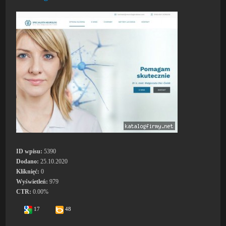
ID wpisu:
5390
Dodano:
25.10.2020
Kliknięć:
0
Wyświetleń:
979
CTR:
0.00%
17
48