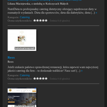
Liliana Maciejewska, z siedzibą w Kończycach Małych
NutriDieta to profesjonalny catering dietetyczny oferujący najzdrowsze diety w
rozmaitych wydaniach. Dieta dla sportowców, dieta dla diabetyków, dieta (...)
»
Kategorie:
Catering
Ocena użytkowników:
Średnia 0 (0 głosów)
Roxx
Roxx
Jeżeli szukacie państwo sprawdzonej restauracji, która zapewni wam najwyższej
jakości catering dla firm – to doskonale trafiliście! Nasz szef (...)
»
Kategorie:
Catering
Ocena użytkowników:
Średnia 0 (0 głosów)