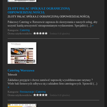
ZŁOTY PAŁAC SPÓŁKA Z OGRANICZONĄ
ODPOWIEDZIALNOŚCIĄ
ZŁOTY PAŁAC SPÓŁKA Z OGRANICZONĄ ODPOWIEDZIALNOŚCIĄ
Pałacowy Catering w Rzeszowie zaprasza do skorzystania z naszych usług, aby
uczynić każdą uroczystość niezapomnianym wydarzeniem. Specjaliści (...)
»
Kategorie:
Catering
Ocena użytkowników:
Średnia 0 (0 głosów)
Catering Warszawa
Telewolt
Zakładasz przyjęcie i chcesz zamówić naprawdę wysublimowane rarytasy ?
Wiele bali firmowych odbywa się z udziałem firm cateringowych. Sprawdź (...)
»
Kategorie:
Restauracje
|
Catering
Ocena użytkowników:
Średnia 0 (0 głosów)