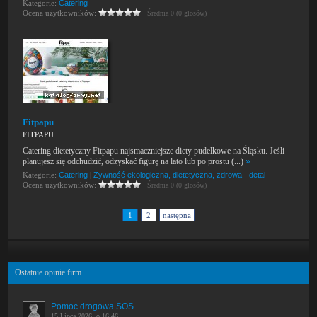
Kategorie:
Catering
Ocena użytkowników:
Średnia 0 (0 głosów)
Fitpapu
FITPAPU
Catering dietetyczny Fitpapu najsmaczniejsze diety pudełkowe na Śląsku. Jeśli
planujesz się odchudzić, odzyskać figurę na lato lub po prostu (...)
»
Kategorie:
Catering
|
Żywność ekologiczna, dietetyczna, zdrowa - detal
Ocena użytkowników:
Średnia 0 (0 głosów)
1
2
następna
Ostatnie opinie firm
Pomoc drogowa SOS
15 Lipca 2026, o 16:46