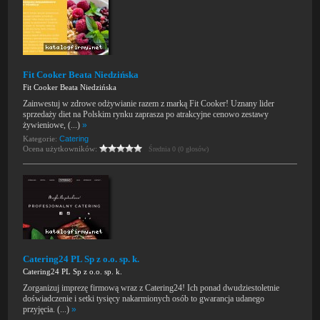
Fit Cooker Beata Niedzińska
Fit Cooker Beata Niedzińska
Zainwestuj w zdrowe odżywianie razem z marką Fit Cooker! Uznany lider
sprzedaży diet na Polskim rynku zaprasza po atrakcyjne cenowo zestawy
żywieniowe, (...)
»
Kategorie:
Catering
Ocena użytkowników:
Średnia 0 (0 głosów)
Catering24 PL Sp z o.o. sp. k.
Catering24 PL Sp z o.o. sp. k.
Zorganizuj imprezę firmową wraz z Catering24! Ich ponad dwudziestoletnie
doświadczenie i setki tysięcy nakarmionych osób to gwarancja udanego
przyjęcia. (...)
»