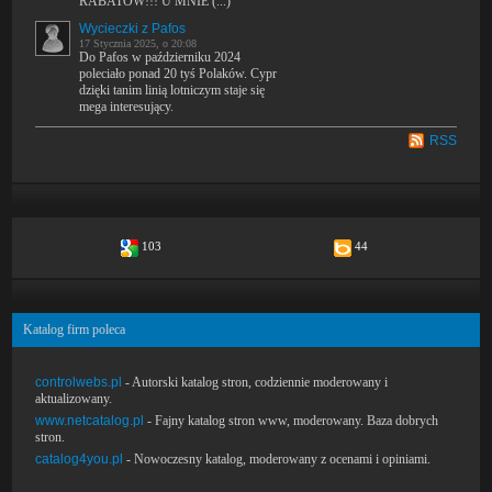
RABATÓW!!! U MNIE (...)
Wycieczki z Pafos
17 Stycznia 2025, o 20:08
Do Pafos w październiku 2024
poleciało ponad 20 tyś Polaków. Cypr
dzięki tanim linią lotniczym staje się
mega interesujący.
RSS
103
44
Katalog firm poleca
controlwebs.pl
- Autorski katalog stron, codziennie moderowany i
aktualizowany.
www.netcatalog.pl
- Fajny katalog stron www, moderowany. Baza dobrych
stron.
catalog4you.pl
- Nowoczesny katalog, moderowany z ocenami i opiniami.