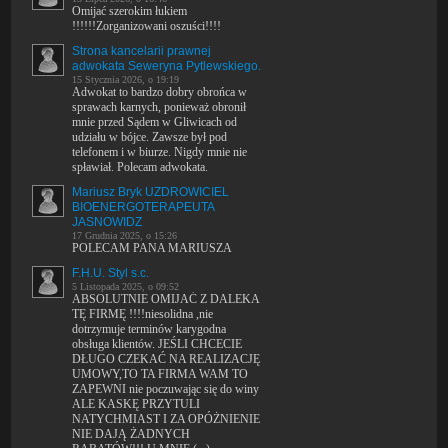
Omijać szerokim łukiem
!!!!!!Zorganizowani oszuści!!!!
Strona kancelarii prawnej
adwokata Seweryna Pytlewskiego.
15 Stycznia 2026, o 19:19
Adwokat to bardzo dobry obrońca w
sprawach karnych, ponieważ obronił
mnie przed Sądem w Gliwicach od
udziału w bójce. Zawsze był pod
telefonem i w biurze. Nigdy mnie nie
spławiał. Polecam adwokata.
Mariusz Bryk UZDROWICIEL
BIOENERGOTERAPEUTA
JASNOWIDZ
17 Grudnia 2025, o 15:26
POLECAM PANA MARIUSZA
F.H.U. Styl s.c.
5 Listopada 2025, o 09:52
ABSOLUTNIE OMIJAĆ Z DALEKA
TĘ FIRMĘ !!!!niesolidna ,nie
dotrzymuje terminów karygodna
obsługa klientów. JEŚLI CHCECIE
DŁUGO CZEKAĆ NA REALIZACJĘ
UMOWY,TO TA FIRMA WAM TO
ZAPEWNI nie poczuwając się do winy
ALE KASKĘ PRZYTULI
NATYCHMIAST I ZA OPÓŻNIENIE
NIE DAJĄ ŻADNYCH