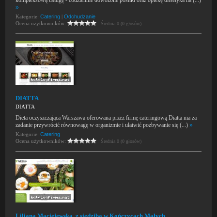
kompleksową usługę - codziennie dowożone posiłki oraz opiekę dietetyka na (...)
»
Kategorie:
Catering
|
Odchudzanie
Ocena użytkowników:
Średnia 0 (0 głosów)
DIATTA
DIATTA
Dieta oczyszczająca Warszawa oferowana przez firmę cateringową Diatta ma za
zadanie przywrócić równowagę w organizmie i ułatwić pozbywanie się (...)
»
Kategorie:
Catering
Ocena użytkowników:
Średnia 0 (0 głosów)
Liliana Maciejewska, z siedzibą w Kończycach Małych