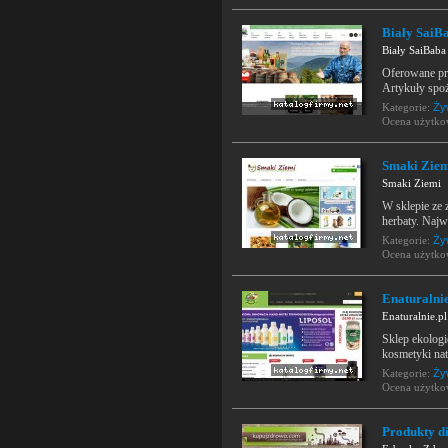
Biały SaiBab
Biały SaiBaba 
Oferowane pr
Artykuły spoż
Kategorie:
Ży
Ocena użytk
Smaki Ziem
Smaki Ziemi
W sklepie ze
herbaty. Najw
Kategorie:
Ży
Ocena użytk
Enaturalnie
Enaturalnie.p
Sklep ekologi
kosmetyki natu
Kategorie:
Ży
Ocena użytk
Produkty di