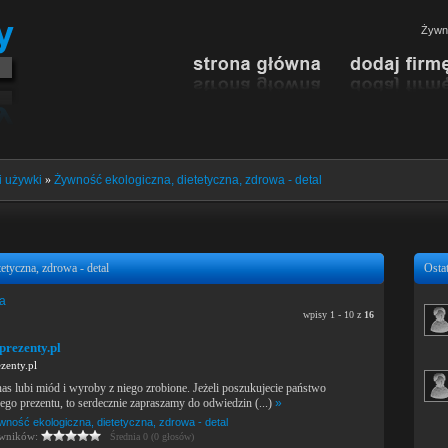
Żywno
i używki
»
Żywność ekologiczna, dietetyczna, zdrowa - detal
etyczna, zdrowa - detal
Ostat
ia
wpisy 1 - 10 z
16
prezenty.pl
zenty.pl
as lubi miód i wyroby z niego zrobione. Jeżeli poszukujecie państwo
ego prezentu, to serdecznie zapraszamy do odwiedzin (...)
»
wność ekologiczna, dietetyczna, zdrowa - detal
owników:
Średnia 0 (0 głosów)