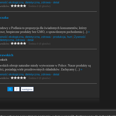
wność ekologiczna, dietetyczna, zdrowa - detal
owników:
Średnia 0 (0 głosów)
rczaka
odowy z Podlasia to propozycja dla świadomych konsumentów, którzy
rowe, bezpieczne produkty bez GMO, o sprawdzonym pochodzeniu (...)
»
wność ekologiczna, dietetyczna, zdrowa - produkcja, hurt
|
Żywność
dietetyczna, zdrowa - detal
owników:
Średnia 0 (0 głosów)
rawskich
wskich
wskich oferuje naturalne miody wytworzone w Polsce. Nasze produkty są
ści, posiadają wiele prozdrowotnych składników. Zachęcamy (...)
»
wność ekologiczna, dietetyczna, zdrowa - detal
owników:
Średnia 0 (0 głosów)
1
2
następna
amin
|
Kontakt
|
Tagi
|
RSS
|
Mapa strony