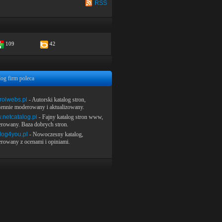
RSS
109
42
log firm poleca
rolwebs.pl
- Autorski katalog stron,
iennie moderowany i aktualizowany.
netcatalog.pl
- Fajny katalog stron www,
rowany. Baza dobrych stron.
log4you.pl
- Nowoczesny katalog,
rowany z ocenami i opiniami.