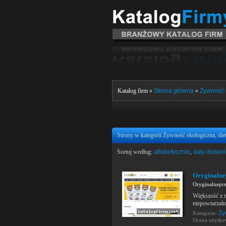
Katalog firm »
Strona główna
»
Żywność 
Strony w kategorii Żywność ekologiczna, diet
Sortuj według:
alfabetycznie
,
daty dodan
Oryginalne
Oryginalnepre
Większość z n
niepowtarzaln
Kategorie:
Ży
Ocena użytk