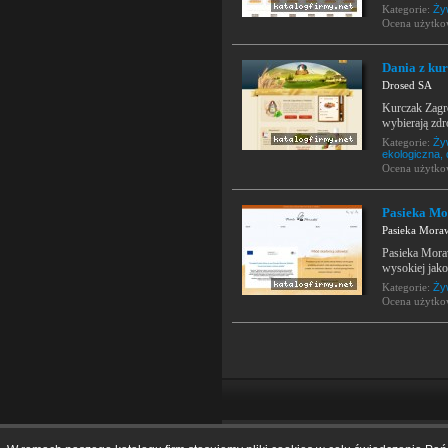
Kategorie:
Ży
Ocena użytk
Dania z ku
Drosed SA
Kurczak Zagr
wybierają zd
Kategorie:
Ży
ekologiczna, 
Ocena użytk
Pasieka Mo
Pasieka Mora
Pasieka Mora
wysokiej jako
Kategorie:
Ży
Ocena użytk
Home
|
O katalogu
|
Dodaj firmę
|
Regul