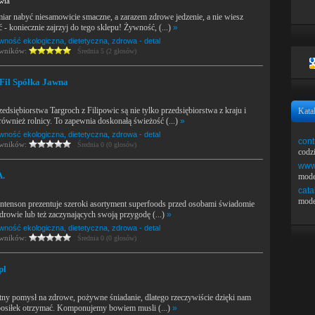
wia
ar nabyć niesamowicie smaczne, a zarazem zdrowe jedzenie, a nie wiesz
ć - koniecznie zajrzyj do tego sklepu! Żywność, (...)
»
wność ekologiczna, dietetyczna, zdrowa - detal
owników:
Średnia 5 (2 głosów)
Fil Spółka Jawna
zedsiębiorstwa Targroch z Filipowic są nie tylko przedsiębiorstwa z kraju i
Kata
 również rolnicy. To zapewnia doskonałą świeżość (...)
»
wność ekologiczna, dietetyczna, zdrowa - detal
cont
owników:
Średnia 0 (0 głosów)
codz
www.
A.
mode
cata
mode
Intenson prezentuje szeroki asortyment superfoods przed osobami świadomie
drowie lub też zaczynających swoją przygodę (...)
»
wność ekologiczna, dietetyczna, zdrowa - detal
owników:
Średnia 0 (0 głosów)
pl
tny pomysł na zdrowe, pożywne śniadanie, dlatego rzeczywiście dzięki nam
 posiłek otrzymać. Komponujemy bowiem musli (...)
»