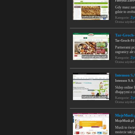
Fabryka Zdro
Gdy masz zami
gdzie to zrobi
Kategorie:
Ży
Ocena użytk
Tar-Groch-
Tar-Groch-Fil
Partnerami pr
zagranicy ale
Kategorie:
Ży
Ocena użytk
Intenson S.
Intenson S.A.
Sklep online 
dbającymi o z
Kategorie:
Ży
Ocena użytk
MojeMusli.
MojeMusli.pl
Musli to świe
możecie taki