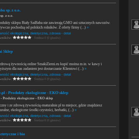
a sp. z o.o.
sp. z o.o.
odukty sklepu Biały SaiBaba nie zawierają GMO ani sztucznych nawozów.
ywcze pochodzą od polskich rolników. Z oferty firmy (...)
»
wność ekologiczna, dietetyczna, zdrowa - detal
owników:
Średnia 0 (0 głosów)
i Sklep
 zdrową żywnością online SmakiZiemi.eu kupić można m.in. w kawy i
yższym dla nas zadaniem jest dostarczanie Klientowi (...)
»
wność ekologiczna, dietetyczna, zdrowa - detal
owników:
Średnia 0 (0 głosów)
.pl - Produkty ekologiczne - EKO sklep
l - Produkty ekologiczne - EKO sklep
czny i ze zdrową żywnością enaturalnie.pl to miejsce, gdzie znajdziesz
ralne, ekologiczne środki czystości, herbatki, (...)
»
wność ekologiczna, dietetyczna, zdrowa - detal
owników:
Średnia 0 (0 głosów)
etetyczne i bio