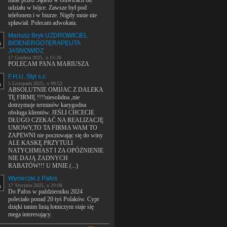
mnie przed Sądem w Gliwicach od
udziału w bójce. Zawsze był pod
telefonem i w biurze. Nigdy mnie nie
spławiał. Polecam adwokata.
Mariusz Bryk UZDROWICIEL
BIOENERGOTERAPEUTA
JASNOWIDZ
17 Grudnia 2025, o 15:26
POLECAM PANA MARIUSZA
F.H.U. Styl s.c.
5 Listopada 2025, o 09:52
ABSOLUTNIE OMIJAĆ Z DALEKA
TĘ FIRMĘ !!!!niesolidna ,nie
dotrzymuje terminów karygodna
obsługa klientów. JEŚLI CHCECIE
DŁUGO CZEKAĆ NA REALIZACJĘ
UMOWY,TO TA FIRMA WAM TO
ZAPEWNI nie poczuwając się do winy
ALE KASKĘ PRZYTULI
NATYCHMIAST I ZA OPÓŻNIENIE
NIE DAJĄ ŻADNYCH
RABATÓW!!! U MNIE (...)
Wycieczki z Pafos
17 Stycznia 2025, o 20:08
Do Pafos w październiku 2024
poleciało ponad 20 tyś Polaków. Cypr
dzięki tanim linią lotniczym staje się
mega interesujący.