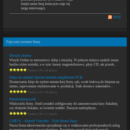
dzięki tanim linią lotniczym staje się
mega interesujący.
RSS
Najwyżej oceniane firmy
Winyle Online
Winyle Online to internetowy sklep z muzyką. W jednym miejscu znaleźć mona
bardzo różne nośniki, a w tym: kasety magnetofonowe, płyty CD, ale przede...
Średnia 5.00 z 60 głosów
Kleje do etykiet Spinex wiertła węglikowe PCB
Dostarczamy kleje do etykiet niemieckiej firmy cph, wode lodową do klejenia na
zimno, zapewniamy etykietowanie w produkcji. Stałe dostawy materiałów...
Średnia 5.00 z 48 głosów
fiskalnekasy.com
Właścicielu firmy. Jeżeli zostałeś zobligowany do zamontowania kasy fiskalnej,
czy drukarki fiskalne, to świetnie trafiłeś. Naszym nadrzędnym...
Średnia 5.00 z 27 głosów
CAB PL - Airport Transfer - TAXI Nowy Sącz
Nasza firma taksówkarska specjalizuje się w realizowaniu profesjonalnych usług
na terenie powiatu nowosądeckiego. Posiadamy zespół doświadczonych...