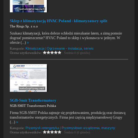
Sklep z klimatyzacją HVAC Poland - klimatyzatory split
The Rings Sp. z o.o
Szukasz klimatyzacji, która dobrze schłodzi mieszkanie latem, a zimą pomoże
dogrzać pomieszczenie? HVAC Poland to sklep i wykonawca w jednym. W
ofercie (...)
»
Kategorie:
Klimatyzacja
|
Ogrzewanie - instalacja, serwis
Ocena użytkowników:
Średnia 0 (0 głosów)
SGB-Smit Transformatory
SGB-SMIT Transformers Polska
Firma SGB-SMIT Polska zajmuje się projektowaniem, produkcją oraz dostawą
transformatorów energetycznych. Firma jest częścią międzynarodowej Grupy
(...)
»
Kategorie:
Przemysł i energetyka
|
Przemysłowe urządzenia, maszyny
Ocena użytkowników:
Średnia 0 (0 głosów)