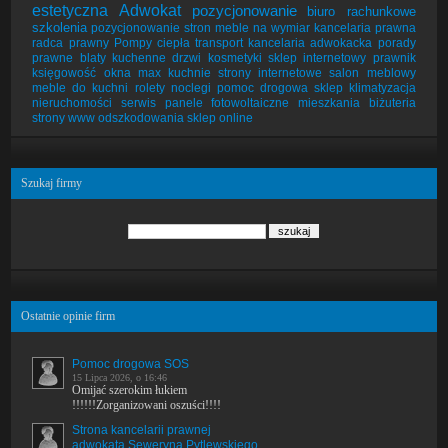
estetyczna
Adwokat
pozycjonowanie
biuro rachunkowe
szkolenia
pozycjonowanie stron
meble na wymiar
kancelaria prawna
radca prawny
Pompy ciepła
transport
kancelaria adwokacka
porady
prawne
blaty kuchenne
drzwi
kosmetyki
sklep internetowy
prawnik
księgowość
okna
max kuchnie
strony internetowe
salon meblowy
meble do kuchni
rolety
noclegi
pomoc drogowa
sklep
klimatyzacja
nieruchomości
serwis
panele fotowoltaiczne
mieszkania
biżuteria
strony www
odszkodowania
sklep online
Szukaj firmy
Ostatnie opinie firm
Pomoc drogowa SOS
15 Lipca 2026, o 16:46
Omijać szerokim łukiem
!!!!!!Zorganizowani oszuści!!!!
Strona kancelarii prawnej
adwokata Seweryna Pytlewskiego.