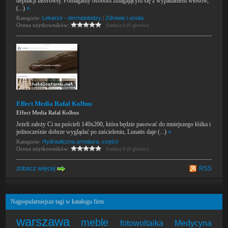
depilacji laserowej. Pomagamy osobom zmagającym się z wypadaniem włosów,
(...)
»
Kategorie:
Lekarze - dermatolodzy
|
Zdrowie i uroda
Ocena użytkowników:
Średnia 0 (0 głosów)
Effect Media Rafał Kolbus
Effect Media Rafał Kolbus
Jeżeli zależy Ci na pościeli 140x200, która będzie pasować do mniejszego łóżka i
jednocześnie dobrze wyglądać po zaścieleniu, Lunatis daje (...)
»
Kategorie:
Hydrauliczna armatura, części
Ocena użytkowników:
Średnia 0 (0 głosów)
zobacz więcej
RSS
Najpopularniejsze tagi w katalogu firm
warszawa
meble
fotowoltaika
Medycyna