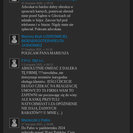
15 Stycznia 2026, o 19:19
Adwokat to bardzo dobry obrońca w
sprawach karnych, ponieważ obronił
mnie przed Sądem w Gliwicach od
udziału w bójce. Zawsze był pod
telefonem i w biurze. Nigdy mnie nie
spławiał. Polecam adwokata.
Mariusz Bryk UZDROWICIEL
BIOENERGOTERAPEUTA
JASNOWIDZ
17 Grudnia 2025, o 15:26
POLECAM PANA MARIUSZA
F.H.U. Styl s.c.
5 Listopada 2025, o 09:52
ABSOLUTNIE OMIJAĆ Z DALEKA
TĘ FIRMĘ !!!!niesolidna ,nie
dotrzymuje terminów karygodna
obsługa klientów. JEŚLI CHCECIE
DŁUGO CZEKAĆ NA REALIZACJĘ
UMOWY,TO TA FIRMA WAM TO
ZAPEWNI nie poczuwając się do winy
ALE KASKĘ PRZYTULI
NATYCHMIAST I ZA OPÓŻNIENIE
NIE DAJĄ ŻADNYCH
RABATÓW!!! U MNIE (...)
Wycieczki z Pafos
17 Stycznia 2025, o 20:08
Do Pafos w październiku 2024
poleciało ponad 20 tyś Polaków. Cypr