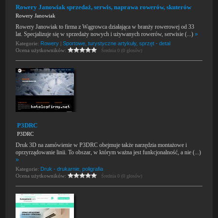
Rowery Janowiak sprzedaż, serwis, naprawa rowerów, skuterów
Rowery Janowiak
Rowery Janowiak to firma z Wągrowca działająca w branży rowerowej od 33
lat. Specjalizuje się w sprzedaży nowych i używanych rowerów, serwisie (...)
»
Kategorie:
Rowery
|
Sportowe, turystyczne artykuły, sprzęt - detal
Ocena użytkowników:
Średnia 0 (0 głosów)
P3DRC
P3DRC
Druk 3D na zamówienie w P3DRC obejmuje także narzędzia montażowe i
oprzyrządowanie linii. To obszar, w którym ważna jest funkcjonalność, a nie (...)
»
Kategorie:
Druk - drukarnie, poligrafia
Ocena użytkowników:
Średnia 0 (0 głosów)