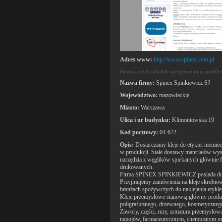
Adres www:
http://www.spinex.com.pl
(strona nie działa lub występuje inny probl
Nazwa firmy:
Spinex Spinkiewicz SJ
Województwo:
mazowieckie
Miasto:
Warszawa
Ulica i nr budynku:
Klimontowska 19
Kod pocztowy:
04-672
Opis:
Dostarczamy kleje do etykiet niemie
w produkcji. Stałe dostawy materiałów wys
narzędzia z węglików spiekanych głównie f
drukowanych.
Firma SPINEX SPINKIEWICZ posiada dużą 
Przyjmujemy zamówienia na kleje skrobiowe
branżach spożywczych do naklejania etyki
Kleje przemysłowe stanowią główny produkt
poligraficznego, drzewnego, kosmetycznego
Zawory, części, rury, armatura przemysł
napojów, farmaceutycznym, chemicznym or