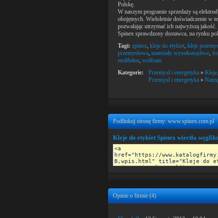
Polskę.
W naszym programie sprzedaży są elektro
obojętnych. Wieloletnie doświadczenie w te
pozwalając utrzymać ich najwyższą jakość.
Spinex sprawdzony dostawca, na rynku pol
Tagi:
spinex
,
kleje do etykiet
,
kleje przemy
przemysłowa
,
materiały wysokotopliwe
,
fr
molibden
,
wolfram
Kategorie:
Przemysł i energetyka
»
Kleje
Przemysł i energetyka
»
Narzę
Podlinkuj stronę firmy: www.spinex.com.pl
Kleje do etykiet Spinex wiertła węgl
Opinie o firmie (
4
)