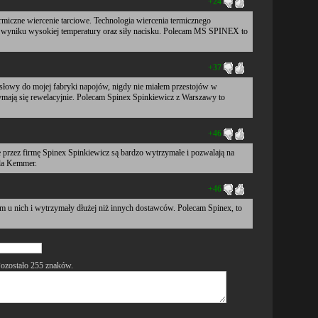
+24
rmiczne wiercenie tarciowe. Technologia wiercenia termicznego
 wyniku wysokiej temperatury oraz siły nacisku. Polecam MS SPINEX to
+37
ysłowy do mojej fabryki napojów, nigdy nie miałem przestojów w
zymają się rewelacyjnie. Polecam Spinex Spinkiewicz z Warszawy to
+46
przez firmę Spinex Spinkiewicz są bardzo wytrzymałe i pozwalają na
tla Kemmer.
+46
m u nich i wytrzymały dłużej niż innych dostawców. Polecam Spinex, to
ozostało
255
znaków.