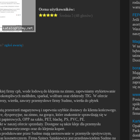
rodza
waru
Ocena użytkowników:
FEF
Średnia 5 (48 głosów)
Jeśli
asor
Wasze
naszy
Magn
em?
zgłoś awarię
)
W na
bębn
taśm
Dost
bora
Mają
prod
zapr
się ze
ckiej firmy cph, wode lodową do klejenia na zimno, zapewniamy etykietowanie
www
okotopliwych molibden, sparkal, wolfram oraz elektrody TIG. W ofercie
Posi
rezy, wiertła, zawory przemysłowe firmy Sudmo, wiertła do płytek
spółd
Pańs
przestrzeń magazynową i zapewnia szybkie dostawy do klienta końcowego.
firma
, dyspersyjne, na zimno, na gorąco, które znakomicie sprawdzają się w
et papierowych, OPP na szkło, PET, blachę, PS, PVC, PE.
Kart
 w naszej ofercie sprzedaży. Dostępne są także kleje dla przemysłu
Opak
, farmaceutycznego oraz do klejenia kopert.
Pack
owa produkowane przez Sudmo mają zastosowanie w przemyśle spożywczym,
domk
az kosmetycznym. Firma Spinex Spinkiewicz jest przedstawicielem Sudmo na