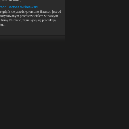
zeprowadzkowe,...
son Bartosz Wiśniewski
e gdyńskie przedsiębiorstwo Haerson jest od
autoryzowanym przedstawicielem w naszym
u firmy Numatic, zajmującej się produkcją
tu...