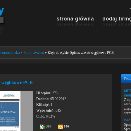
K
i energetyka
»
Kleje, żywice
» Kleje do etykiet Spinex wiertła węglikowe PCB
Podo
ła węglikowe PCB
MET
ID wpisu:
273
met
Dodano:
05.09.2012
Z og
ofer
Kliknięć:
1
znaj
Wyświetleń:
6454
sprze
CTR:
0.02%
Wroz
Spec
684
146
Spaw