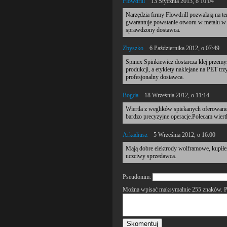
Flowdrill
13 Stycznia 2013, o 10:04
Narzędzia firmy Flowdrill pozwalają na te
gwarantuje powstanie otworu w metalu w
sprawdzony dostawca.
Zbyszko
6 Października 2012, o 07:49
Spinex Spinkiewicz dostarcza klej przem
produkcji, a etykiety naklejane na PET tr
profesjonalny dostawca.
Bogda
18 Września 2012, o 11:14
Wiertla z weglików spiekanych oferowane 
bardzo precyzyjne operacje.Polecam wier
Arkadiusz
5 Września 2012, o 16:00
Mają dobre elektrody wolframowe, kupiłe
uczciwy sprzedawca.
Pseudonim:
Można wpisać maksymalnie 255 znaków. P