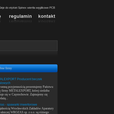
leje do etykiet Spinex wiertła węglikowe PCB
bne firmy
ALEXPORT Producent beczek
alowych
romną przyjemnością prezentujemy Państwu
tę firmy METALEXPORT, której siedziba
duje się w Częstochowie. Zajmujemy się
dażą...
as - spawarki inwertorowe
jalnością Wrocławskich Zakładów Aparatury
alniczej WROZAS sp. z o.o. są różnego