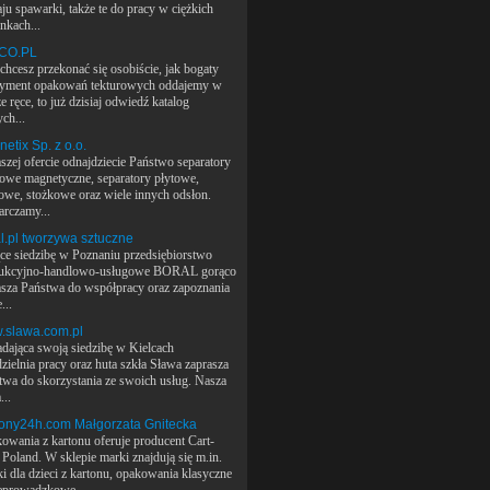
ju spawarki, także te do pracy w ciężkich
nkach...
CO.PL
 chcesz przekonać się osobiście, jak bogaty
tyment opakowań tekturowych oddajemy w
 ręce, to już dzisiaj odwiedź katalog
ch...
etix Sp. z o.o.
szej ofercie odnajdziecie Państwo separatory
owe magnetyczne, separatory płytowe,
owe, stożkowe oraz wiele innych odsłon.
arczamy...
l.pl tworzywa sztuczne
ce siedzibę w Poznaniu przedsiębiorstwo
ukcyjno-handlowo-usługowe BORAL gorąco
asza Państwa do współpracy oraz zapoznania
...
.slawa.com.pl
adająca swoją siedzibę w Kielcach
zielnia pracy oraz huta szkła Sława zaprasza
twa do skorzystania ze swoich usług. Nasza
...
ony24h.com Małgorzata Gnitecka
owania z kartonu oferuje producent Cart-
 Poland. W sklepie marki znajdują się m.in.
i dla dzieci z kartonu, opakowania klasyczne