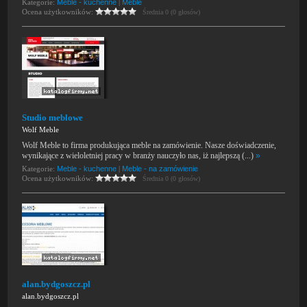
Kategorie:
Meble - kuchenne
|
Meble
Ocena użytkowników:
Średnia 0 (0 głosów)
Studio meblowe
Wolf Meble
Wolf Meble to firma produkująca meble na zamówienie. Nasze doświadczenie,
wynikające z wieloletniej pracy w branży nauczyło nas, iż najlepszą (...)
»
Kategorie:
Meble - kuchenne
|
Meble - na zamówienie
Ocena użytkowników:
Średnia 0 (0 głosów)
alan.bydgoszcz.pl
alan.bydgoszcz.pl