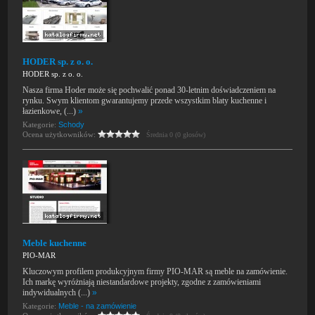
HODER sp. z o. o.
HODER sp. z o. o.
Nasza firma Hoder może się pochwalić ponad 30-letnim doświadczeniem na
rynku. Swym klientom gwarantujemy przede wszystkim blaty kuchenne i
łazienkowe, (...)
»
Kategorie:
Schody
Ocena użytkowników:
Średnia 0 (0 głosów)
Meble kuchenne
PIO-MAR
Kluczowym profilem produkcyjnym firmy PIO-MAR są meble na zamówienie.
Ich markę wyróżniają niestandardowe projekty, zgodne z zamówieniami
indywidualnych (...)
»
Kategorie:
Meble - na zamówienie