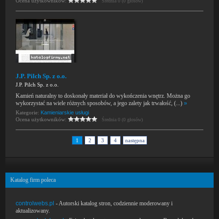
Ocena użytkowników:
Średnia 0 (0 głosów)
J.P. Pilch Sp. z o.o.
J.P. Pilch Sp. z o.o.
Kamień naturalny to doskonały materiał do wykończenia wnętrz. Można go
wykorzystać na wiele różnych sposobów, a jego zalety jak trwałość, (...)
»
Kategorie:
Kamieniarskie usługi
Ocena użytkowników:
Średnia 0 (0 głosów)
1
2
3
4
następna
Katalog firm poleca
controlwebs.pl
- Autorski katalog stron, codziennie moderowany i
aktualizowany.