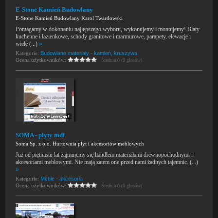
E-Stone Kamień Budowlany
E-Stone Kamień Budowlany Karol Twardowski
Pomagamy w dokonaniu najlepszego wyboru, wykonujemy i montujemy! Blaty
kuchenne i łazienkowe, schody granitowe i marmurowe, parapety, elewacje i
wiele (...)
»
Kategorie:
Budowlane materiały - kamień, kruszywa
Ocena użytkowników:
Średnia 0 (0 głosów)
SOMA - płyty mdf
Soma Sp. z o.o. Hurtownia płyt i akcesoriów meblowych
Już od piętnastu lat zajmujemy się handlem materiałami drewnopochodnymi i
akcesoriami meblowymi. Nie mają zatem one przed nami żadnych tajemnic. (...)
»
Kategorie:
Meble - akcesoria
Ocena użytkowników:
Średnia 0 (0 głosów)