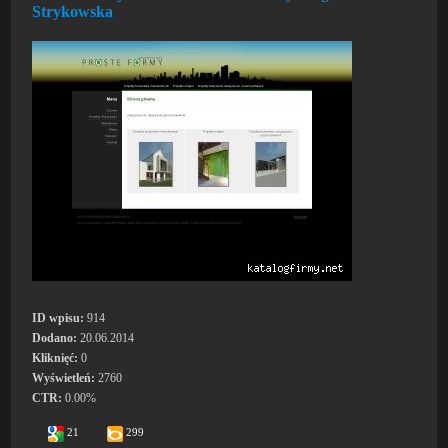
Strykowska
ID wpisu:
914
Dodano:
20.06.2014
Kliknięć:
0
Wyświetleń:
2760
CTR:
0.00%
21
299