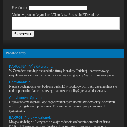
Pseudonim:
Można wpisać maksymalnie 255 znaków. Pozostało
255
znaków.
Podobne firmy
KAROLINA TAŃSKA wycena
W Zamościu znajduje się siedziba firmy Karoliny Tańskiej - rzeczoznawcy
majątkowego z uprawnieniami biegłego sądowego przy Sądzie Okręgowym w...
Domkibanie.pl
Naszą specjalnością jest budowa budynków modułowych. Jeśli zastanawiasz się
nad kupnem domku letniskowego, a może chciałbyś posiadać drewniany...
Convi-serwis Sp. z o.o.
Odpowiadamy za produkcję części zamiennych do maszyn wykorzystywanych
w różnych gałęziach przemysłu. Proponujemy również podgrzewanie do
spawania....
BAKRON Projekty łazienek
Mająca siedzibę w Pyrzycach w województwie zachodniopomorskim firma
BAKRON gorąco zachęca Państwa do współpracy oraz zapoznania się ze