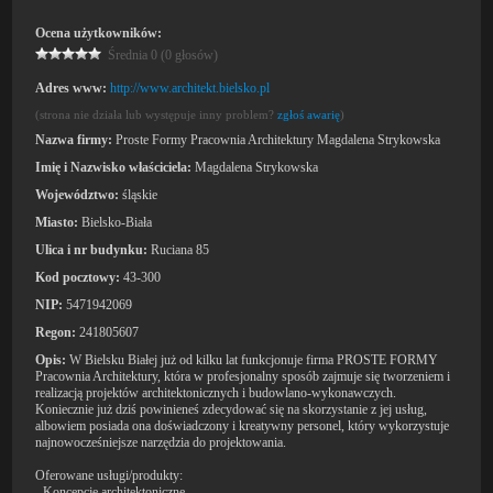
Ocena użytkowników:
Średnia 0 (0 głosów)
Adres www:
http://www.architekt.bielsko.pl
(strona nie działa lub występuje inny problem?
zgłoś awarię
)
Nazwa firmy:
Proste Formy Pracownia Architektury Magdalena Strykowska
Imię i Nazwisko właściciela:
Magdalena Strykowska
Województwo:
śląskie
Miasto:
Bielsko-Biała
Ulica i nr budynku:
Ruciana 85
Kod pocztowy:
43-300
NIP:
5471942069
Regon:
241805607
Opis:
W Bielsku Białej już od kilku lat funkcjonuje firma PROSTE FORMY
Pracownia Architektury, która w profesjonalny sposób zajmuje się tworzeniem i
realizacją projektów architektonicznych i budowlano-wykonawczych.
Koniecznie już dziś powinieneś zdecydować się na skorzystanie z jej usług,
albowiem posiada ona doświadczony i kreatywny personel, który wykorzystuje
najnowocześniejsze narzędzia do projektowania.
Oferowane usługi/produkty:
- Koncepcje architektoniczne