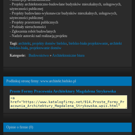
- Projekty architektoniczno-budowlane budynków mieszkalnych, usługowych,
użyteczności publicznej
- Projekty budowlano-wykonawcze budynków mieszkalnych, usługowych,
użyteczności publicznej
- Projekty przestrzeni publicznych
- Podziały nieruchomości
- Zgłoszenia robót budowlanych
- Nadzór autorski nad realizacją projektu
Tagi:
architekt
,
projekty domów bielsko
,
bielsko-biała projektowanie
,
architekt
bielsko-biała
,
projektowanie domów
Kategorie:
Budownictwo
»
Architektoniczne biura
Podlinkuj stronę firmy: www.architekt.bielsko.pl
Proste Formy Pracownia Architektury Magdalena Strykowska
Opinie o firmie (
0
)