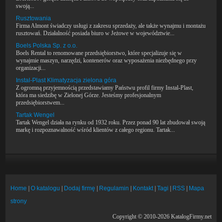
swoją...
Rusztowania
Firma Almont świadczy usługi z zakresu sprzedaży, ale także wynajmu i montażu
rusztowań. Działalność posiada biuro w Jeżowe w województwie...
Boels Polska Sp. z o.o.
Boels Rental to renomowane przedsiębiorstwo, które specjalizuje się w
wynajmie maszyn, narzędzi, kontenerów oraz wyposażenia niezbędnego przy
organizacji...
Instal-Plast Klimatyzacja zielona góra
Z ogromną przyjemnością przedstawiamy Państwu profil firmy Instal-Plast,
która ma siedzibę w Zielonej Górze. Jesteśmy profesjonalnym
przedsiębiorstwem...
Tartak Wengel
Tartak Wengel działa na rynku od 1932 roku. Przez ponad 90 lat zbudował swoją
markę i rozpoznawalność wśród klientów z całego regionu. Tartak...
Home
|
O katalogu
|
Dodaj firmę
|
Regulamin
|
Kontakt
|
Tagi
|
RSS
|
Mapa
strony
Copyright © 2010-2026 KatalogFirmy.net