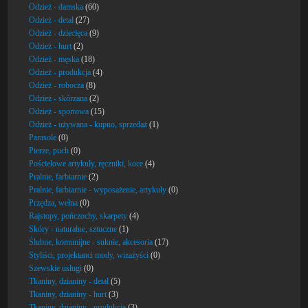
Odzież - damska
(60)
Odzież - detal
(27)
Odzież - dziecięca
(9)
Odzież - hurt
(2)
Odzież - męska
(18)
Odzież - produkcja
(4)
Odzież - robocza
(8)
Odzież - skórzana
(2)
Odzież - sportowa
(15)
Odzież - używana - kupno, sprzedaż
(1)
Parasole
(0)
Pierze, puch
(0)
Pościelowe artykuły, ręczniki, koce
(4)
Pralnie, farbiarnie
(2)
Pralnie, farbiarnie - wyposażenie, artykuły
(0)
Przędza, wełna
(0)
Rajstopy, pończochy, skarpety
(4)
Skóry - naturalne, sztuczne
(1)
Ślubne, komunijne - suknie, akcesoria
(17)
Styliści, projektanci mody, wizażyści
(0)
Szewskie usługi
(0)
Tkaniny, dzianiny - detal
(5)
Tkaniny, dzianiny - hurt
(3)
Tkaniny, dzianiny - produkcja
(3)