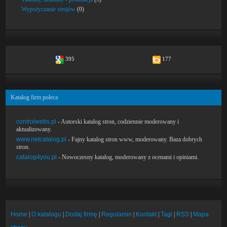
Wypożyczanie strojów
(0)
395
177
Katalog firm poleca
controlwebs.pl
- Autorski katalog stron, codziennie moderowany i
aktualizowany.
www.netcatalog.pl
- Fajny katalog stron www, moderowany. Baza dobrych
stron.
catalog4you.pl
- Nowoczesny katalog, moderowany z ocenami i opiniami.
Home
|
O katalogu
|
Dodaj firmę
|
Regulamin
|
Kontakt
|
Tagi
|
RSS
|
Mapa