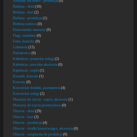
Artykuły dla dzieci - produkcja
(0)
Bielizna - detal
(16)
Bielizna - hurt
(2)
Bielizna - produkcja
(1)
Bielizna stołowa
(0)
Dziewiarskie maszyny
(0)
Flagi, sztandary
(0)
Futra, kożuchy
(0)
Galanteria
(15)
Hafciarstwo
(0)
Kaletnicze, rymarskie usługi
(2)
Kaletnicze, szewskie akcesoria
(0)
Kapelusze, czapki
(1)
Koszule, krawaty
(1)
Krawaty
(0)
Krawieckie dodatki, pasmanteria
(4)
Krawieckie usługi
(2)
Maszyny do szycia - części, akcesoria
(1)
Maszyny do szycia przemysłowe
(0)
Obuwie - detal
(29)
Obuwie - hurt
(3)
Obuwie - produkcja
(4)
Obuwie - środki konserwujące, akcesoria
(0)
Obuwie - urządzenia do produkcji
(0)