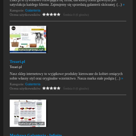
Luks.pl to żywiołowo rozwijająca się firma, dla której celem głównym jest
satysfakcja każdego klienta. Zajmujemy się sprzedażą galanterii skórzanej. (...)
»
Kategorie:
Galanteria
Ocena użytkowników:
Średnia 0 (0 głosów)
Tezari.pl
Tezari.pl
Nasz sklep internetowy to wyjątkowe produkty kierowane do kobiet ceniących
sobie własny styl oraz oryginalne wzornictwo. Nasza marka stale podąża (...)
»
Kategorie:
Galanteria
Ocena użytkowników:
Średnia 0 (0 głosów)
Markowa Galanteria - Infinito