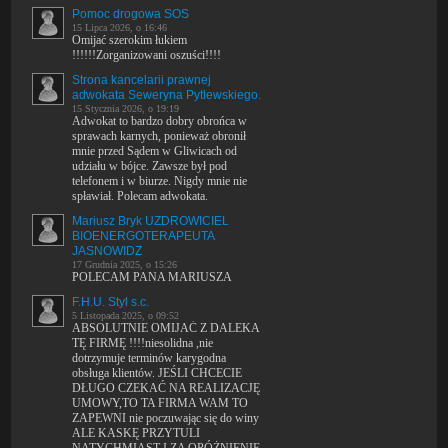
Pomoc drogowa SOS
15 Lipca 2026, o 16:46
Omijać szerokim łukiem
!!!!!!Zorganizowani oszuści!!!!
Strona kancelarii prawnej
adwokata Seweryna Pytlewskiego.
15 Stycznia 2026, o 19:19
Adwokat to bardzo dobry obrońca w
sprawach karnych, ponieważ obronił
mnie przed Sądem w Gliwicach od
udziału w bójce. Zawsze był pod
telefonem i w biurze. Nigdy mnie nie
spławiał. Polecam adwokata.
Mariusz Bryk UZDROWICIEL
BIOENERGOTERAPEUTA
JASNOWIDZ
17 Grudnia 2025, o 15:26
POLECAM PANA MARIUSZA
F.H.U. Styl s.c.
5 Listopada 2025, o 09:52
ABSOLUTNIE OMIJAĆ Z DALEKA
TĘ FIRMĘ !!!!niesolidna ,nie
dotrzymuje terminów karygodna
obsługa klientów. JEŚLI CHCECIE
DŁUGO CZEKAĆ NA REALIZACJĘ
UMOWY,TO TA FIRMA WAM TO
ZAPEWNI nie poczuwając się do winy
ALE KASKĘ PRZYTULI