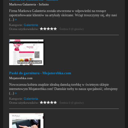
Markowa Galanteria - Infinito
Firma Markowa Galanteria została utworzona w odpowiedzi na rosnące
zapotrzebowanie klientów na artykuły skórzane. Wciąż troszczymy się, aby nasi
(...)
»
Kategorie:
Galanteria
Ocena użytkowników:
Średnia 0 (0 głosów)
Paski do garnituru - Mojatorebka.com
Mojatorebka.com
Nowoczesna kobieta znajdzie idealną damską torebkę w świetnym sklepie
internetowym Mojatorebka.com! Damskie torby to nasza specjalność, oferujemy
(...)
»
Kategorie:
Galanteria
Ocena użytkowników:
Średnia 0 (0 głosów)