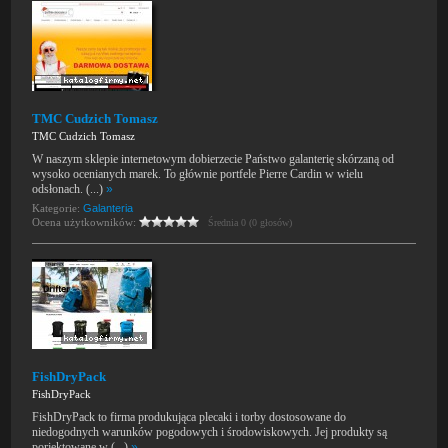
TMC Cudzich Tomasz
TMC Cudzich Tomasz
W naszym sklepie internetowym dobierzecie Państwo galanterię skórzaną od
wysoko ocenianych marek. To głównie portfele Pierre Cardin w wielu
odsłonach. (...)
»
Kategorie:
Galanteria
Ocena użytkowników:
Średnia 0 (0 głosów)
FishDryPack
FishDryPack
FishDryPack to firma produkująca plecaki i torby dostosowane do
niedogodnych warunków pogodowych i środowiskowych. Jej produkty są
porjektowane w (...)
»