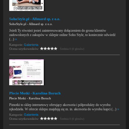
SohoStyle.pl - Allmard sp. z o.o.
SohoStyle.pl - Allmard sp. z o.o.
Jeżeli Ty również jesteś zainteresowany dołączeniem do grona klientów
zadowolonych z zakupów w sklepie online Soho Style, to koniecznie odwiedź
(...)
»
Kategorie:
Galanteria
Ocena użytkowników:
Średnia 0 (0 głosów)
Plecie Motki - Karolina Boruch
Plecie Motki - Karolina Boruch
Pimotki to sklep internetowy oferujący akcesoria i półprodukty do wyrobu
rękodzieła. W ofercie sklepu znajdują się m. in. akcesoria do wyrobu kapci (...)
»
Kategorie:
Galanteria
Ocena użytkowników:
Średnia 0 (0 głosów)