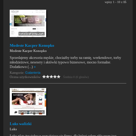
wpisy 1 - 10 z
15
Modeste Kacper Konopko
Modeste Kacper Konopko
Sprzedajemy akcesoria męskie, chociażby torby na ramię, weekendowe, torby
młodzieżowe, nesesery i aktówki typowo biznesowe, mocno formalne.
Dodatkowo (...)
»
Kategorie:
Galanteria
Ocena użytkowników:
Średnia 0 (0 głosów)
Luks walizki
Luks