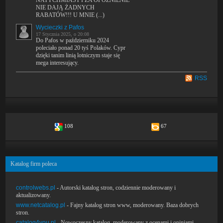
NATYCHMIAST I ZA OPÓŻNIENIE
NIE DAJĄ ŻADNYCH
RABATÓW!!! U MNIE (...)
Wycieczki z Pafos
17 Stycznia 2025, o 20:08
Do Pafos w październiku 2024
poleciało ponad 20 tyś Polaków. Cypr
dzięki tanim linią lotniczym staje się
mega interesujący.
RSS
108
67
Katalog firm poleca
controlwebs.pl
- Autorski katalog stron, codziennie moderowany i
aktualizowany.
www.netcatalog.pl
- Fajny katalog stron www, moderowany. Baza dobrych
stron.
catalog4you.pl
- Nowoczesny katalog, moderowany z ocenami i opiniami.