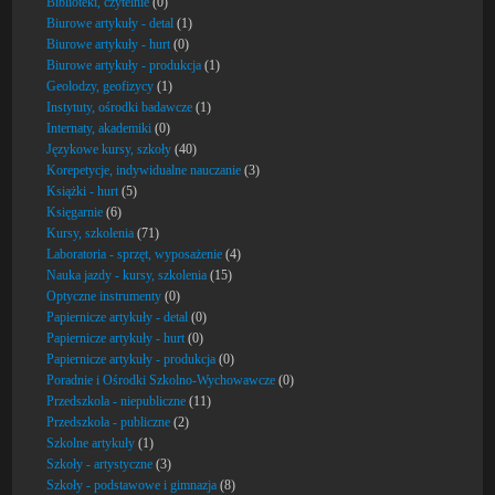
Biblioteki, czytelnie
(0)
Biurowe artykuły - detal
(1)
Biurowe artykuły - hurt
(0)
Biurowe artykuły - produkcja
(1)
Geolodzy, geofizycy
(1)
Instytuty, ośrodki badawcze
(1)
Internaty, akademiki
(0)
Językowe kursy, szkoły
(40)
Korepetycje, indywidualne nauczanie
(3)
Książki - hurt
(5)
Księgarnie
(6)
Kursy, szkolenia
(71)
Laboratoria - sprzęt, wyposażenie
(4)
Nauka jazdy - kursy, szkolenia
(15)
Optyczne instrumenty
(0)
Papiernicze artykuły - detal
(0)
Papiernicze artykuły - hurt
(0)
Papiernicze artykuły - produkcja
(0)
Poradnie i Ośrodki Szkolno-Wychowawcze
(0)
Przedszkola - niepubliczne
(11)
Przedszkola - publiczne
(2)
Szkolne artykuły
(1)
Szkoły - artystyczne
(3)
Szkoły - podstawowe i gimnazja
(8)