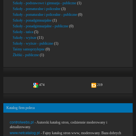
Szkoły - podstawowe i gimnazja - publiczne
(1)
Szkoły - pomaturalne i policealne
(3)
Szkoły - pomaturalne i policealne - publiczne
(0)
Szkoły - ponadgimnazjalne
(1)
Szkoły - ponadgimnazjalne - publiczne
(0)
Szkoły - tańca
(5)
Szkoły - wyższe
(11)
Szkoły - wyższe - publiczne
(1)
Taśmy samoprzylepne
(0)
Żłobki - publiczne
(1)
474
219
Katalog firm poleca
controlwebs.pl
- Autorski katalog stron, codziennie moderowany i
aktualizowany.
www.netcatalog.pl
- Fajny katalog stron www, moderowany. Baza dobrych