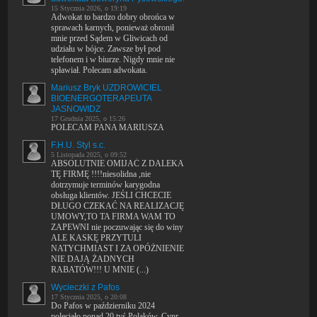
15 Stycznia 2026, o 19:19
Adwokat to bardzo dobry obrońca w
sprawach karnych, ponieważ obronił
mnie przed Sądem w Gliwicach od
udziału w bójce. Zawsze był pod
telefonem i w biurze. Nigdy mnie nie
spławiał. Polecam adwokata.
Mariusz Bryk UZDROWICIEL
BIOENERGOTERAPEUTA
JASNOWIDZ
17 Grudnia 2025, o 15:26
POLECAM PANA MARIUSZA
F.H.U. Styl s.c.
5 Listopada 2025, o 09:52
ABSOLUTNIE OMIJAĆ Z DALEKA
TĘ FIRMĘ !!!!niesolidna ,nie
dotrzymuje terminów karygodna
obsługa klientów. JEŚLI CHCECIE
DŁUGO CZEKAĆ NA REALIZACJĘ
UMOWY,TO TA FIRMA WAM TO
ZAPEWNI nie poczuwając się do winy
ALE KASKĘ PRZYTULI
NATYCHMIAST I ZA OPÓŻNIENIE
NIE DAJĄ ŻADNYCH
RABATÓW!!! U MNIE (...)
Wycieczki z Pafos
17 Stycznia 2025, o 20:08
Do Pafos w październiku 2024
poleciało ponad 20 tyś Polaków. Cypr