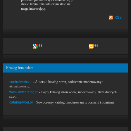
dzięki tanim linią lotniczym staje się
mega interesujący.
RSS
64
64
Katalog firm poleca
controlwebs.pl
- Autorski katalog stron, codziennie moderowany i
aktualizowany.
www.netcatalog.pl
- Fajny katalog stron www, moderowany. Baza dobrych
stron.
catalog4you.pl
- Nowoczesny katalog, moderowany z ocenami i opiniami.