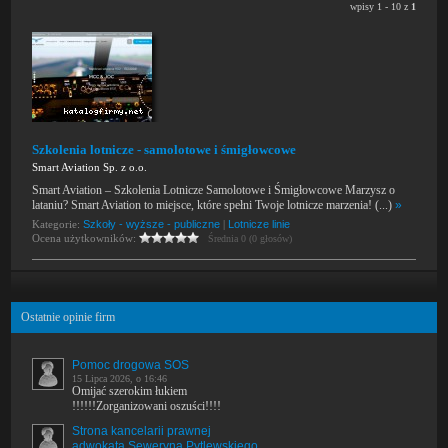
wpisy 1 - 10 z
1
Szkolenia lotnicze - samolotowe i śmigłowcowe
Smart Aviation Sp. z o.o.
Smart Aviation – Szkolenia Lotnicze Samolotowe i Śmigłowcowe Marzysz o
lataniu? Smart Aviation to miejsce, które spełni Twoje lotnicze marzenia! (...)
»
Kategorie:
Szkoły - wyższe - publiczne
|
Lotnicze linie
Ocena użytkowników:
Średnia 0 (0 głosów)
Ostatnie opinie firm
Pomoc drogowa SOS
15 Lipca 2026, o 16:46
Omijać szerokim łukiem
!!!!!!Zorganizowani oszuści!!!!
Strona kancelarii prawnej
adwokata Seweryna Pytlewskiego.