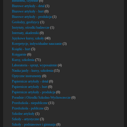
Biblioteki, czytelnie
(0)
Biurowe artykuły - detal
(1)
Biurowe artykuły - hurt
(0)
Biurowe artykuły - produkcja
(1)
Geolodzy, geofizycy
(1)
Instytuty, ośrodki badawcze
(1)
Internaty, akademiki
(0)
Językowe kursy, szkoły
(40)
Korepetycje, indywidualne nauczanie
(3)
Książki - hurt
(5)
Księgarnie
(6)
Kursy, szkolenia
(71)
Laboratoria - sprzęt, wyposażenie
(4)
Nauka jazdy - kursy, szkolenia
(15)
Optyczne instrumenty
(0)
Papiernicze artykuły - detal
(0)
Papiernicze artykuły - hurt
(0)
Papiernicze artykuły - produkcja
(0)
Poradnie i Ośrodki Szkolno-Wychowawcze
(0)
Przedszkola - niepubliczne
(11)
Przedszkola - publiczne
(2)
Szkolne artykuły
(1)
Szkoły - artystyczne
(3)
Szkoły - podstawowe i gimnazja
(8)