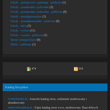
Szkoły - podstawowe i gimnazja - publiczne
(1)
Szkoły - pomaturalne i policealne
(3)
Szkoły - pomaturalne i policealne - publiczne
(0)
Szkoły - ponadgimnazjalne
(1)
Szkoły - ponadgimnazjalne - publiczne
(0)
Szkoły - tańca
(5)
Szkoły - wyższe
(11)
Szkoły - wyższe - publiczne
(1)
Taśmy samoprzylepne
(0)
Żłobki - publiczne
(1)
474
219
Katalog firm poleca
controlwebs.pl
- Autorski katalog stron, codziennie moderowany i
aktualizowany.
www.netcatalog.pl
- Fajny katalog stron www, moderowany. Baza dobrych