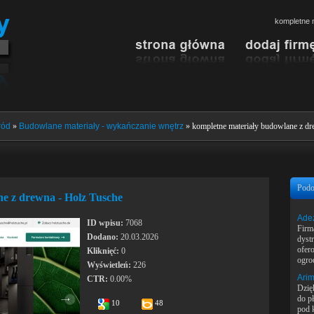
kompletne 
ród
»
Budowlane materiały - wykańczanie wnętrz
» kompletne materiały budowlane z dr
Podo
e z drewna - Holz Tusche
Ade
ID wpisu:
7068
Fir
Dodano:
20.03.2026
dyst
ofer
Kliknięć:
0
ogro
Wyświetleń:
226
Arim
CTR:
0.00%
Dzię
do p
10
48
pod 