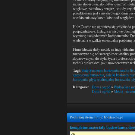
można dopasować do indywidualnych potrz
wnękowe, zabudowy wnętrz, schody czy ele
projektowane jest z myślą o ergonomii i est
oczekiwania użytkowników pod względem ja
Holz Tusche nie ogranicza się jedynie do p
posprzedażowe. Usługi serwisowe obejmują 
wymianę uszkodzonych komponentów. Dzięki
wiele lat, a wszelkie ewentualne problemy 
Firma kładzie duży nacisk na indywidualne 
rozpoczyna się od szczegółowej analizy po
dopasowanych do stylu życia i preferencji
technik stolarskich, jak i nowoczesnych te
Tagi:
blaty kuchenne hurtownia
,
tarcica li
egzotyczna hurtownia
,
sklejki koskisen hu
hurtownia
,
płyty trudnopalne hurtownia
,
pł
Kategorie:
Dom i ogród
»
Budowlane mat
Dom i ogród
»
Meble - na za
Podlinkuj stronę firmy: holztusche.pl
kompletne materiały budowlane z dre