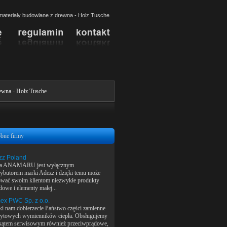
materiały budowlane z drewna - Holz Tusche
ewna - Holz Tusche
bne firmy
zz Poland
ma ANAMARU jest wyłącznym
rybutorem marki Adezz i dzięki temu może
ować swoim klientom niezwykłe produkty
dowe i elementy małej...
ex PWC Sp. z o.o.
ki nam dobierzecie Państwo części zamienne
łytowych wymienników ciepła. Obsługujemy
kątem serwisowym również przeciwprądowe,