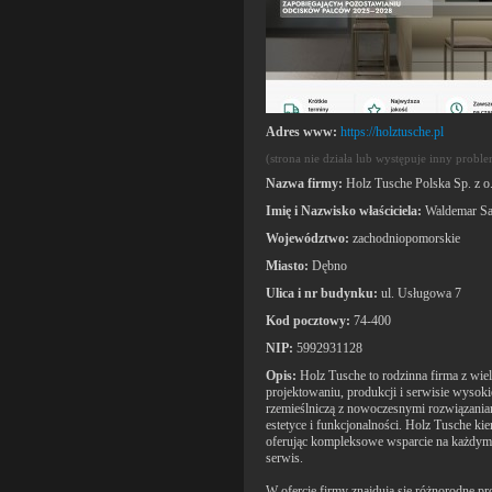
Adres www:
https://holztusche.pl
(strona nie działa lub występuje inny probl
Nazwa firmy:
Holz Tusche Polska Sp. z o.
Imię i Nazwisko właściciela:
Waldemar S
Województwo:
zachodniopomorskie
Miasto:
Dębno
Ulica i nr budynku:
ul. Usługowa 7
Kod pocztowy:
74-400
NIP:
5992931128
Opis:
Holz Tusche to rodzinna firma z wiel
projektowaniu, produkcji i serwisie wysoki
rzemieślniczą z nowoczesnymi rozwiązania
estetyce i funkcjonalności. Holz Tusche ki
oferując kompleksowe wsparcie na każdym et
serwis.
W ofercie firmy znajdują się różnorodne 