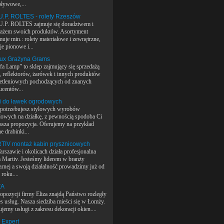
pływowe,...
U.P. ROLTES - rolety Rzeszów
U.P. ROLTES zajmuje się doradztwem i
ażem swoich produktów. Asortyment
uje min.: rolety materiałowe i zewnętrzne,
je pionowe i...
lux Grażyna Grams
efa Lamp” to sklep zajmujący się sprzedażą
, reflektorów, żarówek i innych produktów
etleniowych pochodzących od znanych
ucentów...
i do ławek ogrodowych
i potrzebujesz stylowych wyrobów
lowych na działkę, z pewnością spodoba Ci
nasza propozycja. Oferujemy na przykład
e drabinki...
TIV montaż kabin prysznicowych
rszawie i okolicach działa profesjonalna
a Martiv. Jesteśmy liderem w branży
tarnej a swoją działalność prowadzimy już od
roku....
ZA
opozycji firmy Eliza znajdą Państwo rozległy
es usług. Nasza siedziba mieści się w Łomży.
jemy usługi z zakresu dekoracji okien....
 Expert