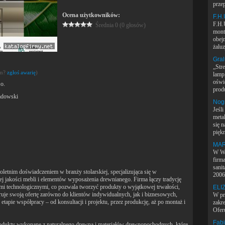
prze
Ocena użytkowników:
F.H.
F.H.
Średnia 0 (0 głosów)
mont
obejm
żaluz
Gra
„Str
em?
zgłoś awarię
)
lamp
oświ
o.
prod
adowski
Nog
Jeśl
meta
się 
piękn
MAR
W Wa
firm
sani
oletnim doświadczeniem w branży stolarskiej, specjalizująca się w
2006 
ej jakości mebli i elementów wyposażenia drewnianego. Firma łączy tradycję
mi technologicznymi, co pozwala tworzyć produkty o wyjątkowej trwałości,
ELI
eruje swoją ofertę zarówno do klientów indywidualnych, jak i biznesowych,
W pr
apie współpracy – od konsultacji i projektu, przez produkcję, aż po montaż i
zakr
Oferu
Fabi
produkty wykonane z naturalnego drewna i materiałów drewnopochodnych, które