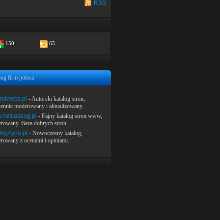
RSS
150
65
log firm poleca
rolwebs.pl
- Autorski katalog stron,
iennie moderowany i aktualizowany.
netcatalog.pl
- Fajny katalog stron www,
rowany. Baza dobrych stron.
log4you.pl
- Nowoczesny katalog,
rowany z ocenami i opiniami.