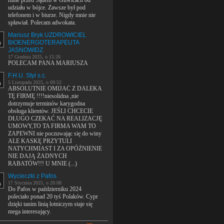
mnie przed Sądem w Gliwicach od
udziału w bójce. Zawsze był pod
telefonem i w biurze. Nigdy mnie nie
spławiał. Polecam adwokata.
Mariusz Bryk UZDROWICIEL
BIOENERGOTERAPEUTA
JASNOWIDZ
17 Grudnia 2025, o 15:26
POLECAM PANA MARIUSZA
F.H.U. Styl s.c.
5 Listopada 2025, o 09:52
ABSOLUTNIE OMIJAĆ Z DALEKA
TĘ FIRMĘ !!!!niesolidna ,nie
dotrzymuje terminów karygodna
obsługa klientów. JEŚLI CHCECIE
DŁUGO CZEKAĆ NA REALIZACJĘ
UMOWY,TO TA FIRMA WAM TO
ZAPEWNI nie poczuwając się do winy
ALE KASKĘ PRZYTULI
NATYCHMIAST I ZA OPÓŻNIENIE
NIE DAJĄ ŻADNYCH
RABATÓW!!! U MNIE (...)
Wycieczki z Pafos
17 Stycznia 2025, o 20:08
Do Pafos w październiku 2024
poleciało ponad 20 tyś Polaków. Cypr
dzięki tanim linią lotniczym staje się
mega interesujący.