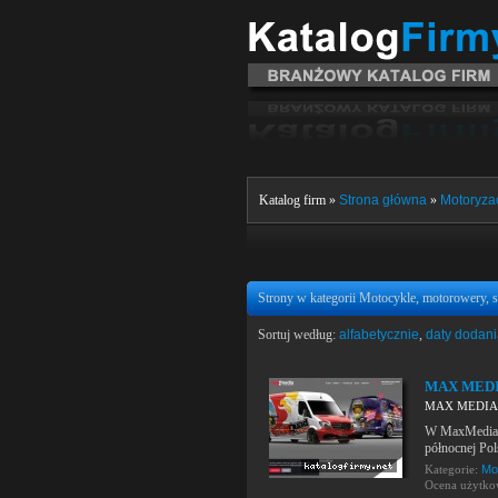
Katalog firm »
Strona główna
»
Motoryzac
Strony w kategorii Motocykle, motorowery, s
Sortuj według:
alfabetycznie
,
daty dodan
MAX MED
MAX MEDIA
W MaxMedia, o
północnej Pol
Kategorie:
Mo
Ocena użytk