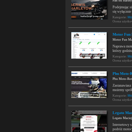
Pan od Harle
Podejmując si
się wyłącznie 
Kategorie:
Mo
Ocena użytk
Motor Fun
Motor Fun Ma
Naprawa motoc
którzy godzin
Kategorie:
Mo
Ocena użytk
Phu Moto-Ro
Phu Moto-Rot 
Zastanawiasz 
możemy spró
Kategorie:
Mo
Ocena użytk
Legato Mac
Legato Maciej
Internetowy s
podróż motocy