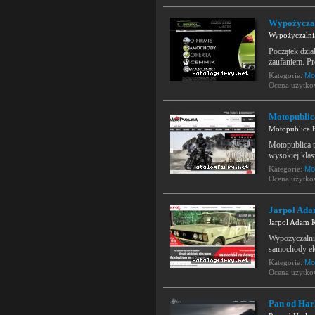
Wypożycza
Wypożyczaln
Początek dzia
zaufaniem. P
Kategorie:
Mo
Ocena użytk
Motopublic
Motopublica 
Motopublica 
wysokiej klas
Kategorie:
Mo
Ocena użytk
Jarpol Ad
Jarpol Adam 
Wypożyczalni
samochody eko
Kategorie:
Mo
Ocena użytk
Pan od Har