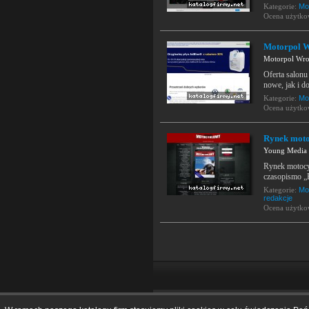
Kategorie:
Mo
Ocena użytk
Motorpol Wr
Motorpol Wroc
Oferta salonu
nowe, jak i d
Kategorie:
Mo
Ocena użytk
Rynek moto
Young Media
Rynek motocy
czasopismo „
Kategorie:
Mo
redakcje
Ocena użytk
Home
|
O katalogu
|
Dodaj firmę
|
Regul