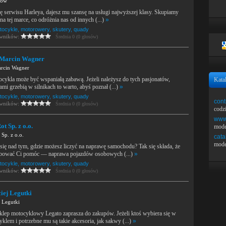
yów
ę serwisu Harleya, dajesz mu szansę na usługi najwyższej klasy. Skupiamy
na tej marce, co odróżnia nas od innych (...)
»
tocykle, motorowery, skutery, quady
owników:
Średnia 0 (0 głosów)
 Marcin Wagner
rcin Wagner
ykla może być wspaniałą zabawą. Jeżeli należysz do tych pasjonatów,
Kata
ami grzebią w silnikach to warto, abyś poznał (...)
»
tocykle, motorowery, skutery, quady
cont
owników:
Średnia 0 (0 głosów)
codz
www.
t Sp. z o.o.
mode
Sp. z o.o.
cata
mode
się nad tym, gdzie możesz liczyć na naprawę samochodu? Tak się składa, że
bować Ci pomóc — naprawa pojazdów osobowych (...)
»
tocykle, motorowery, skutery, quady
owników:
Średnia 0 (0 głosów)
iej Legutki
 Legutki
klep motocyklowy Legato zaprasza do zakupów. Jeżeli ktoś wybiera się w
klem i potrzebne mu są takie akcesoria, jak sakwy (...)
»