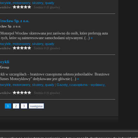
tocykle, motorowery, skutery, quady
owników:
Średnia 0 (0 głosów)
ocław Sp. z o.o.
ław Sp. z o.o.
 Motorpol Wrocław skierowana jest zarówno do osób, które preferują auta
o tych, które są zainteresowane samochodami używanymi. (...)
»
tocykle, motorowery, skutery, quady
owników:
Średnia 0 (0 głosów)
cykli
 Group
kli w szczegółach – branżowe czasopismo sektora jednośladów. Branżowe
Biznes Motocyklowy” dedykowane jest głównie (...)
»
tocykle, motorowery, skutery, quady
|
Gazety, czasopisma - wydawcy,
owników:
Średnia 0 (0 głosów)
1
2
3
następna
amin
|
Kontakt
|
Tagi
|
RSS
|
Mapa strony