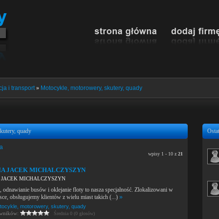
ja i transport
»
Motocykle, motorowery, skutery, quady
kutery, quady
Ostat
ia
wpisy 1 - 10 z
21
IA JACEK MICHALCZYSZYN
 JACEK MICHALCZYSZYN
dnawianie busów i oklejanie floty to nasza specjalność. Zlokalizowani w
sce, obsługujemy klientów z wielu miast takich (...)
»
tocykle, motorowery, skutery, quady
owników:
Średnia 0 (0 głosów)