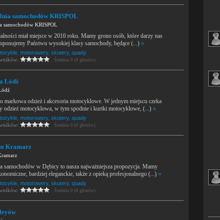
lnia samochodów KRISPOL
ia samochodów KRISPOL
łalności miał miejsce w 2010 roku. Mamy grono osób, które darzy nas
roponujemy Państwu wysokiej klasy samochody, będące (...)
»
tocykle, motorowery, skutery, quady
owników:
Średnia 0 (0 głosów)
a Łódź
Łódź
to markowa odzież i akcesoria motocyklowe. W jednym miejscu czeka
y odzież motocyklowa, w tym spodnie i kurtki motocyklowe, (...)
»
tocykle, motorowery, skutery, quady
owników:
Średnia 0 (0 głosów)
am Kramarz
Kramarz
a samochodów w Dębicy to nasza najważniejsza propozycja. Mamy
nomiczne, bardziej eleganckie, także z opieką profesjonalnego (...)
»
tocykle, motorowery, skutery, quady
owników:
Średnia 0 (0 głosów)
leyów