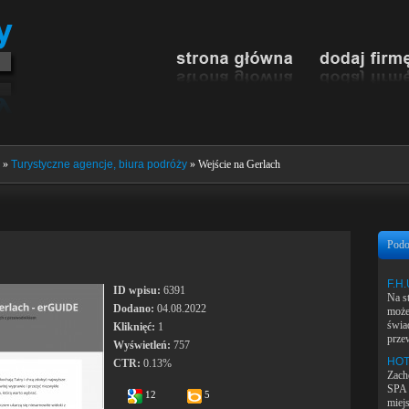
»
Turystyczne agencje, biura podróży
» Wejście na Gerlach
Podo
F.H.
ID wpisu:
6391
Na s
Dodano:
04.08.2022
może
świa
Kliknięć:
1
prze
Wyświetleń:
757
HOT
CTR:
0.13%
Zach
SPA 
12
5
miej