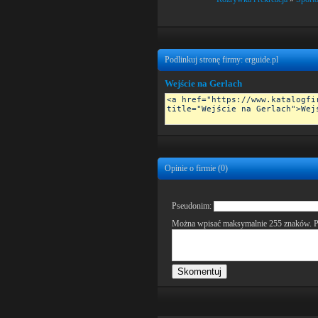
Podlinkuj stronę firmy: erguide.pl
Wejście na Gerlach
Opinie o firmie (
0
)
Pseudonim:
Można wpisać maksymalnie 255 znaków. P