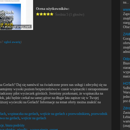
na...
Ocena użytkowników:
www
Zapr
Średnia 5 (1 głosów)
znajd
star
Obiek
ZAM
Gorą
em?
zgłoś awarię
)
ofert
znaj
admin
Odp
Biur
star
wypo
marze
HOT
 Gerlach? Daj się namówić na świadczone przez nas usługi i zdecyduj się na
Sulbi
antujemy wysoki poziom bezpieczeństwa w czasie wspinaczki i niezapomniane
Wars
iadczony pilot wycieczek górskich. Jesteśmy przekonani, że wspinaczka na
jedn
, jaki będzie czekał na samej górze na długie lata zapisze się w Twojej
jest 
bliższej wycieczki na Gerlach! Informacje na temat oferty można znaleźć na
Zdro
Zast
rlach
,
wspinaczka na gerlach
,
wejście na gerlach z przewodnikiem
,
przewodnik
Łebi
wa na gerlach
,
wejście na gerlach
wart
cje, biura podróży
(znaj
we obiekty, ośrodki - wyposażenie, sprzęt