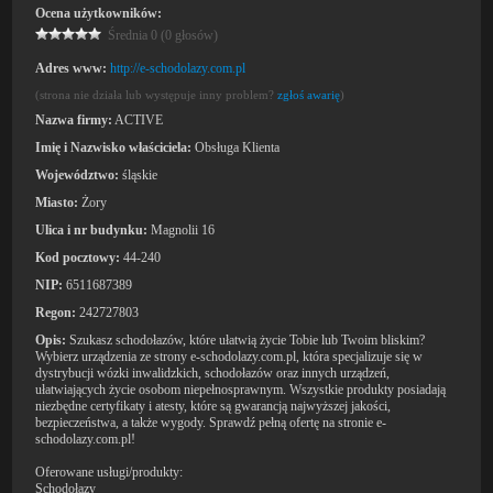
Ocena użytkowników:
Średnia 0 (0 głosów)
Adres www:
http://e-schodolazy.com.pl
(strona nie działa lub występuje inny problem?
zgłoś awarię
)
Nazwa firmy:
ACTIVE
Imię i Nazwisko właściciela:
Obsługa Klienta
Województwo:
śląskie
Miasto:
Żory
Ulica i nr budynku:
Magnolii 16
Kod pocztowy:
44-240
NIP:
6511687389
Regon:
242727803
Opis:
Szukasz schodołazów, które ułatwią życie Tobie lub Twoim bliskim?
Wybierz urządzenia ze strony e-schodolazy.com.pl, która specjalizuje się w
dystrybucji wózki inwalidzkich, schodołazów oraz innych urządzeń,
ułatwiających życie osobom niepełnosprawnym. Wszystkie produkty posiadają
niezbędne certyfikaty i atesty, które są gwarancją najwyższej jakości,
bezpieczeństwa, a także wygody. Sprawdź pełną ofertę na stronie e-
schodolazy.com.pl!
Oferowane usługi/produkty:
Schodołazy