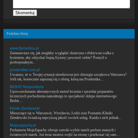
Podobne firmy
www.flymedica.pl
Zastanawiasz się, jak mogłaby wyglądać skuteczna i efektywna walka z
łysieniem, aby odzyskać bujną fryzurę i pewność siebie? Pomyśl o
profesjonalnym...
prodentika.com.pl
Uważasz, że w Twojej sytuacji nieodzowna jest chirurgia szczękowa Warszawa?
Jeśli tak, koniecznie zapoznaj się z ofertą, którą ma Prodentika....
BIOHIT Akupunktura
Upowszechnianie alternatywnych metod leczenia i sprzedaż preparatów
leczniczych pochodzenia naturalnego to specjalność sklepu internetowego
Biohit....
Kliniki Ziemlewski
Mieszczące się w Warszawie, Wrocławiu, Łodzi oraz Poznaniu Kliniki
Ziemlewski świadczą najwyższą jakość swoich usług. Każda z nich jednak...
Mojezapachy.pl
Perfumeria MojeZapachy oferuje szeroki wybór tanich perfum znanych i
światowych marek. Już teraz możesz wejść na stronę i przekonać się sam....