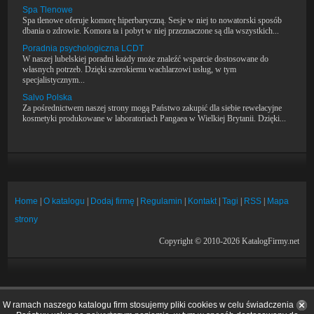
Spa Tlenowe
Spa tlenowe oferuje komorę hiperbaryczną. Sesje w niej to nowatorski sposób
dbania o zdrowie. Komora ta i pobyt w niej przeznaczone są dla wszystkich...
Poradnia psychologiczna LCDT
W naszej lubelskiej poradni każdy może znaleźć wsparcie dostosowane do
własnych potrzeb. Dzięki szerokiemu wachlarzowi usług, w tym
specjalistycznym...
Salvo Polska
Za pośrednictwem naszej strony mogą Państwo zakupić dla siebie rewelacyjne
kosmetyki produkowane w laboratoriach Pangaea w Wielkiej Brytanii. Dzięki...
Home
|
O katalogu
|
Dodaj firmę
|
Regulamin
|
Kontakt
|
Tagi
|
RSS
|
Mapa
strony
Copyright © 2010-2026 KatalogFirmy.net
W ramach naszego katalogu firm stosujemy pliki cookies w celu świadczenia