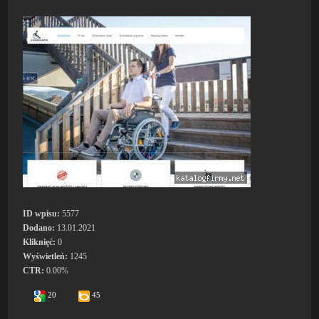
ID wpisu:
5577
Dodano:
13.01.2021
Kliknięć:
0
Wyświetleń:
1245
CTR:
0.00%
20
45