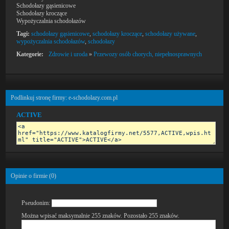
Schodołazy gąsienicowe
Schodołazy kroczące
Wypożyczalnia schodołazów
Tagi:
schodołazy gąsienicowe
,
schodołazy kroczące
,
schodołazy używane
,
wypożyczalnia schodołazów
,
schodołazy
Kategorie:
Zdrowie i uroda
»
Przewozy osób chorych, niepełnosprawnych
Podlinkuj stronę firmy: e-schodolazy.com.pl
ACTIVE
Opinie o firmie (
0
)
Pseudonim:
Można wpisać maksymalnie 255 znaków. Pozostało
255
znaków.