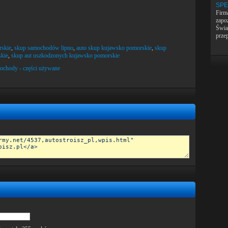
SPE
Firm
zapoz
Świa
prze
rskie
,
skup samochodów lipno
,
auto skup kujawsko pomorskie
,
skup
kie
,
skup aut uszkodzonych kujawsko pomorskie
ochody - części używane