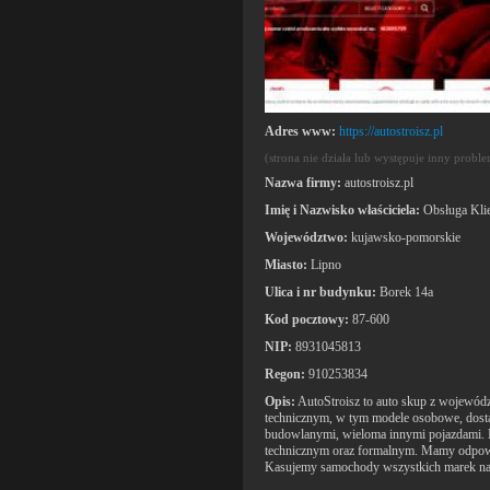
Adres www:
https://autostroisz.pl
(strona nie działa lub występuje inny probl
Nazwa firmy:
autostroisz.pl
Imię i Nazwisko właściciela:
Obsługa Klie
Województwo:
kujawsko-pomorskie
Miasto:
Lipno
Ulica i nr budynku:
Borek 14a
Kod pocztowy:
87-600
NIP:
8931045813
Regon:
910253834
Opis:
AutoStroisz to auto skup z wojewó
technicznym, w tym modele osobowe, dosta
budowlanymi, wieloma innymi pojazdami. 
technicznym oraz formalnym. Mamy odpow
Kasujemy samochody wszystkich marek na 