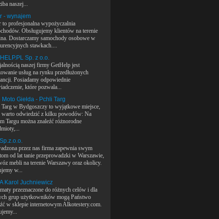
iba naszej...
r - wynajem
r to profesjonalna wypożyczalnia
chodów. Obsługujemy klientów na terenie
ina. Dostarczamy samochody osobowe w
urencyjnych stawkach....
ELP.PL Sp. z o.o.
alnością naszej firmy GetHelp jest
izowanie usług na rynku przedłużonych
ancji. Posiadamy odpowiednie
iadczenie, które pozwala...
 Moto Giełda - Pchli Targ
i Targ w Bydgoszczy to wyjątkowe miejsce,
e warto odwiedzić z kilku powodów: Na
im Targu można znaleźć różnorodne
mioty,...
 Sp.z.o.o.
adzona przez nas firma zapewnia swym
ntom od lat tanie przeprowadzki w Warszawie,
wóz mebli na terenie Warszawy oraz okolicy.
ujemy w...
 Karol Juchniewicz
maty przeznaczone do różnych celów i dla
ych grup użytkowników mogą Państwo
eźć w sklepie internetowym Alkotestery.com.
ujemy...