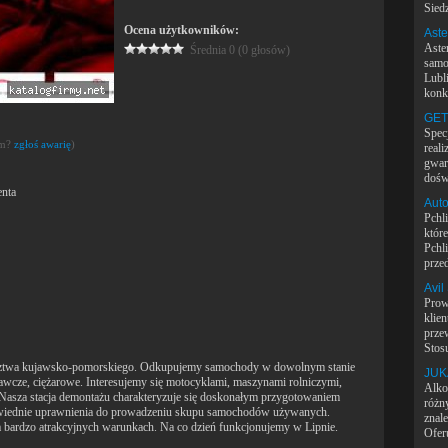
Siedz
Ocena użytkowników:
Aste
Aste
Średnia 0 (0 głosów)
samo
Lubl
konk
GETH
Specj
em?
zgłoś awarię
)
real
gwar
dośw
nta
Auto
Pchl
któr
Pchl
przed
Avil
Prow
klie
prze
Stos
dztwa kujawsko-pomorskiego. Odkupujemy samochody w dowolnym stanie
JUKA
wcze, ciężarowe. Interesujemy się motocyklami, maszynami rolniczymi,
Alko
Nasza stacja demontażu charakteryzuje się doskonałym przygotowaniem
różn
iednie uprawnienia do prowadzeniu skupu samochodów używanych.
znal
bardzo atrakcyjnych warunkach. Na co dzień funkcjonujemy w Lipnie.
Ofer