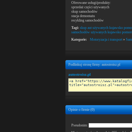
Oferowane usługi/produkty:
sprzedaż części używanych
skup samochodów
stacja demontażu
recykling samochodów
Tagi:
skup aut używanych kujawsko pomo
samochodów używanych kujawsko pomors
Kategorie:
Motoryzacja i transport
»
Sam
Podlinkuj stronę firmy: autostroisz.pl
autostroisz.pl
Opinie o firmie (
0
)
Pseudonim: