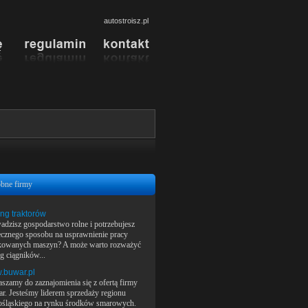
autostroisz.pl
bne firmy
ng traktorów
adzisz gospodarstwo rolne i potrzebujesz
ecznego sposobu na usprawnienie pracy
kowanych maszyn? A może warto rozważyć
g ciągników...
.buwar.pl
aszamy do zaznajomienia się z ofertą firmy
r. Jesteśmy liderem sprzedaży regionu
ośląskiego na rynku środków smarowych.