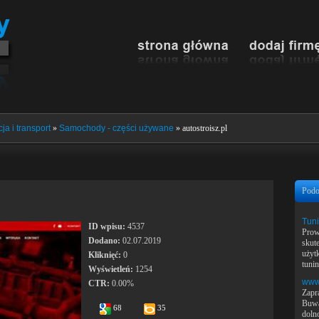
ja i transport
»
Samochody - części używane
» autostroisz.pl
Podo
Tuni
ID wpisu:
4537
Prow
Dodano:
02.07.2019
skut
użyt
Kliknięć:
0
tunin
Wyświetleń:
1254
www
CTR:
0.00%
Zapr
Buwa
68
35
doln