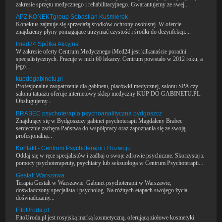
zakresie sprzętu medycznego i rehabilitacyjnego. Gwarantujemy ze swej...
APZ KONEKTgroup Sebastian Kuśmierek
Konektus zajmuje się sprzedażą środków ochrony osobistej. W ofercie
znajdziemy płyny pomagające utrzymać czystość i środki do dezynfekcji....
Imed24 Spółka Akcyjna
W zakresie oferty Centrum Medycznego iMed24 jest kilkanaście poradni
specjalistycznych. Pracuje w nich 60 lekarzy. Centrum powstało w 2012 roku, a
jego...
kupdogabinetu.pl
Profesjonalne zaopatrzenie dla gabinetu, placówki medycznej, salonu SPA czy
salonu tatuażu oferuje internetowy sklep medyczny KUP DO GABINETU.PL.
Obsługujemy...
BRABEC psychoterapia psychoanalityczna bydgoszcz
Znajdujący się w Bydgoszczy gabinet psychoterapii Magdaleny Brabec
serdecznie zachęca Państwa do współpracy oraz zapoznania się ze swoją
profesjonalną...
Kontakt - Centrum Psychoterapii i Rozwoju
Oddaj się w ręce specjalistów i zadbaj o swoje zdrowie psychiczne. Skorzystaj z
pomocy psychoterapeuty, psychiatry lub seksuologa w Centrum Psychoterapii...
Gestalt Warszawa
Terapia Gestalt w Warszawie. Gabinet psychoterapii w Warszawie,
doświadczony specjalista i psycholog. Na różnych etapach swojego życia
doświadczamy...
FitoUroda.pl
FitoUroda.pl jest rosyjską marką kosmetyczną, oferującą ziołowe kosmetyki