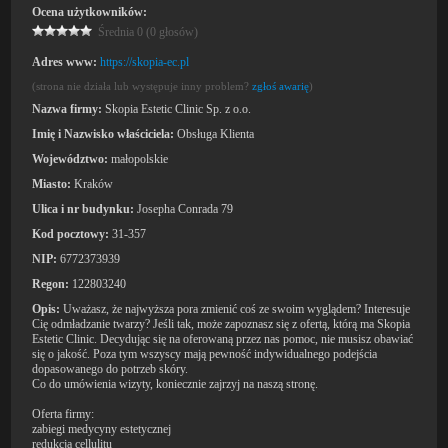
Ocena użytkowników:
Średnia 0 (0 głosów)
Adres www:
https://skopia-ec.pl
(strona nie działa lub występuje inny problem?
zgłoś awarię
)
Nazwa firmy:
Skopia Estetic Clinic Sp. z o.o.
Imię i Nazwisko właściciela:
Obsługa Klienta
Województwo:
małopolskie
Miasto:
Kraków
Ulica i nr budynku:
Josepha Conrada 79
Kod pocztowy:
31-357
NIP:
6772373939
Regon:
122803240
Opis:
Uważasz, że najwyższa pora zmienić coś ze swoim wyglądem? Interesuje
Cię odmładzanie twarzy? Jeśli tak, może zapoznasz się z ofertą, którą ma Skopia
Estetic Clinic. Decydując się na oferowaną przez nas pomoc, nie musisz obawiać
się o jakość. Poza tym wszyscy mają pewność indywidualnego podejścia
dopasowanego do potrzeb skóry.
Co do umówienia wizyty, koniecznie zajrzyj na naszą stronę.
Oferta firmy:
zabiegi medycyny estetycznej
redukcja cellulitu