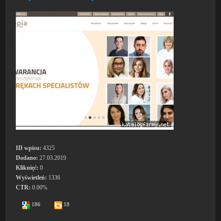
ID wpisu:
4325
Dodano:
27.03.2019
Kliknięć:
0
Wyświetleń:
1336
CTR:
0.00%
186
18