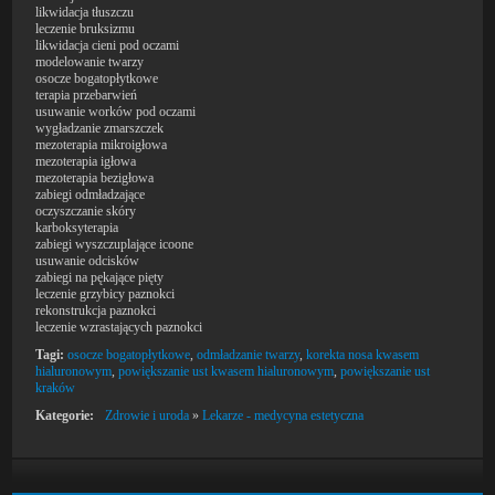
likwidacja tłuszczu
leczenie bruksizmu
likwidacja cieni pod oczami
modelowanie twarzy
osocze bogatopłytkowe
terapia przebarwień
usuwanie worków pod oczami
wygładzanie zmarszczek
mezoterapia mikroigłowa
mezoterapia igłowa
mezoterapia bezigłowa
zabiegi odmładzające
oczyszczanie skóry
karboksyterapia
zabiegi wyszczuplające icoone
usuwanie odcisków
zabiegi na pękające pięty
leczenie grzybicy paznokci
rekonstrukcja paznokci
leczenie wzrastających paznokci
Tagi:
osocze bogatopłytkowe
,
odmładzanie twarzy
,
korekta nosa kwasem
hialuronowym
,
powiększanie ust kwasem hialuronowym
,
powiększanie ust
kraków
Kategorie:
Zdrowie i uroda
»
Lekarze - medycyna estetyczna