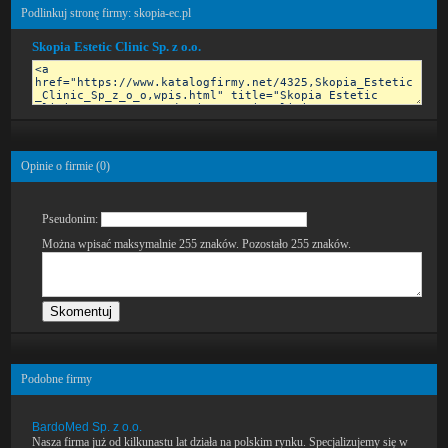
Podlinkuj stronę firmy: skopia-ec.pl
Skopia Estetic Clinic Sp. z o.o.
Opinie o firmie (
0
)
Pseudonim:
Można wpisać maksymalnie 255 znaków. Pozostało
255
znaków.
Podobne firmy
BardoMed Sp. z o.o.
Nasza firma już od kilkunastu lat działa na polskim rynku. Specjalizujemy się w