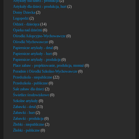
Artykuły dla dzieci - produkcja
(2)
Artykuły dla dzieci - produkcja, hurt
(2)
Domy Dziecka
(2)
Logopedzi
(2)
Odzież - dziecięca
(14)
Opieka nad dziećmi
(6)
Ośrodki Adopcyjno-Wychowawcze
(0)
Ośrodki Wychowawcze
(0)
Papiernicze artykuły - detal
(0)
Papiernicze artykuły - hurt
(0)
Papiernicze artykuły - produkcja
(0)
Place zabaw - projektowanie, produkcja, montaż
(0)
Poradnie i Ośrodki Szkolno-Wychowawcze
(0)
Przedszkola - niepubliczne
(22)
Przedszkola - publiczne
(0)
Sale zabaw dla dzieci
(2)
Świetlice środowiskowe
(0)
Szkolne artykuły
(0)
Zabawki - detal
(13)
Zabawki - hurt
(2)
Zabawki - produkcja
(0)
Żłobki - niepubliczne
(2)
Żłobki - publiczne
(0)