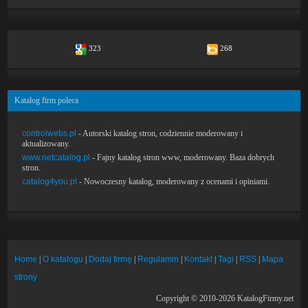
323
268
Katalog firm poleca
controlwebs.pl
- Autorski katalog stron, codziennie moderowany i
aktualizowany.
www.netcatalog.pl
- Fajny katalog stron www, moderowany. Baza dobrych
stron.
catalog4you.pl
- Nowoczesny katalog, moderowany z ocenami i opiniami.
Home
|
O katalogu
|
Dodaj firmę
|
Regulamin
|
Kontakt
|
Tagi
|
RSS
|
Mapa
strony
Copyright © 2010-2026 KatalogFirmy.net