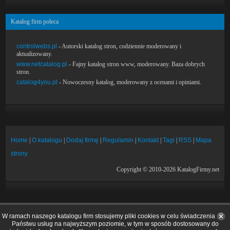
Katalog firm poleca
controlwebs.pl
- Autorski katalog stron, codziennie moderowany i
aktualizowany.
www.netcatalog.pl
- Fajny katalog stron www, moderowany. Baza dobrych
stron.
catalog4you.pl
- Nowoczesny katalog, moderowany z ocenami i opiniami.
Home
|
O katalogu
|
Dodaj firmę
|
Regulamin
|
Kontakt
|
Tagi
|
RSS
|
Mapa
strony
Copyright © 2010-2026 KatalogFirmy.net
W ramach naszego katalogu firm stosujemy pliki cookies w celu świadczenia
Państwu usług na najwyższym poziomie, w tym w sposób dostosowany do