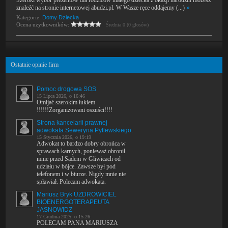
Szeroki wybór prezentów dla rodziców małego dziecka z okazji narodzin możesz
znaleźć na stronie internetowej abudzi.pl. W Wasze ręce oddajemy (...)
»
Kategorie:
Domy Dziecka
Ocena użytkowników:
Średnia 0 (0 głosów)
Ostatnie opinie firm
Pomoc drogowa SOS
15 Lipca 2026, o 16:46
Omijać szerokim łukiem
!!!!!!Zorganizowani oszuści!!!!
Strona kancelarii prawnej
adwokata Seweryna Pytlewskiego.
15 Stycznia 2026, o 19:19
Adwokat to bardzo dobry obrońca w
sprawach karnych, ponieważ obronił
mnie przed Sądem w Gliwicach od
udziału w bójce. Zawsze był pod
telefonem i w biurze. Nigdy mnie nie
spławiał. Polecam adwokata.
Mariusz Bryk UZDROWICIEL
BIOENERGOTERAPEUTA
JASNOWIDZ
17 Grudnia 2025, o 15:26
POLECAM PANA MARIUSZA