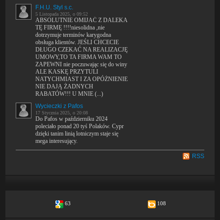
F.H.U. Styl s.c.
5 Listopada 2025, o 09:52
ABSOLUTNIE OMIJAĆ Z DALEKA
TĘ FIRMĘ !!!!niesolidna ,nie
dotrzymuje terminów karygodna
obsługa klientów. JEŚLI CHCECIE
DŁUGO CZEKAĆ NA REALIZACJĘ
UMOWY,TO TA FIRMA WAM TO
ZAPEWNI nie poczuwając się do winy
ALE KASKĘ PRZYTULI
NATYCHMIAST I ZA OPÓŻNIENIE
NIE DAJĄ ŻADNYCH
RABATÓW!!! U MNIE (...)
Wycieczki z Pafos
17 Stycznia 2025, o 20:08
Do Pafos w październiku 2024
poleciało ponad 20 tyś Polaków. Cypr
dzięki tanim linią lotniczym staje się
mega interesujący.
RSS
63
108