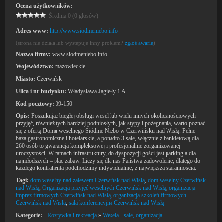
Ocena użytkowników:
Średnia 0 (0 głosów)
Adres www:
http://www.siodmeniebo.info
(strona nie działa lub występuje inny problem?
zgłoś awarię
)
Nazwa firmy:
www.siodmeniebo.info
Województwo:
mazowieckie
Miasto:
Czerwińsk
Ulica i nr budynku:
Władysława Jagiełły 1 A
Kod pocztowy:
09-150
Opis:
Poszukując biegłej obsługi wesel lub wielu innych okolicznościowych
przyjęć, również tych bardziej podniosłych, jak stypy i pożegnania, warto poznać
się z ofertą Domu weselnego Siódme Niebo w Czerwińsku nad Wisłą. Pełne
baza gastronomiczne i hotelarskie, a ponadto 3 sale, włącznie z bankietową dla
260 osób to gwarancja kompleksowej i profesjonalnie zorganizowanej
uroczystości. W ramach infrastruktury, do dyspozycji gości jest parking a dla
najmłodszych – plac zabaw. Liczy się dla nas Państwa zadowolenie, dlatego do
każdego kontrahenta podchodzimy indywidualnie, z największą starannością.
Tagi:
dom weselny nad zalewem Czerwińsk nad Wisłą
,
dom weselny Czerwińsk
nad Wisłą
,
Organizacja przyjęć weselnych Czerwińsk nad Wisłą
,
organizacja
imprez firmowych Czerwińsk nad Wisłą
,
organizacja szkoleń firmowych
Czerwińsk nad Wisłą
,
sala konferencyjna Czerwińsk nad Wisłą
Kategorie:
Rozrywka i rekreacja
»
Wesela - sale, organizacja