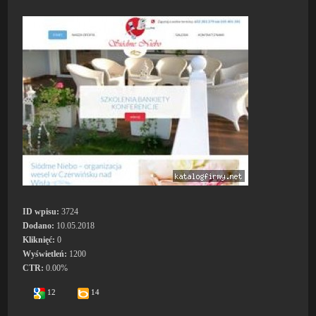
ID wpisu:
3724
Dodano:
10.05.2018
Kliknięć:
0
Wyświetleń:
1200
CTR:
0.00%
12
14