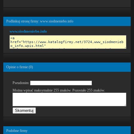
Podlinkuj stronę firmy: www.siodmeniebo.info
www.siodmeniebo.info
Opinie o firmie (
0
)
Pseudonim:
Można wpisać maksymalnie 255 znaków. Pozostało
255
znaków.
Podobne firmy