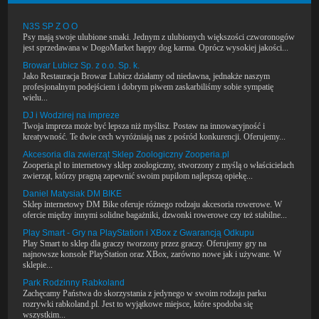
N3S SP Z O O
Psy mają swoje ulubione smaki. Jednym z ulubionych większości czworonogów
jest sprzedawana w DogoMarket happy dog karma. Oprócz wysokiej jakości...
Browar Lubicz Sp. z o.o. Sp. k.
Jako Restauracja Browar Lubicz działamy od niedawna, jednakże naszym
profesjonalnym podejściem i dobrym piwem zaskarbiliśmy sobie sympatię
wielu...
DJ i Wodzirej na impreze
Twoja impreza może być lepsza niż myślisz. Postaw na innowacyjność i
kreatywność. Te dwie cech wyróżniają nas z pośród konkurencji. Oferujemy...
Akcesoria dla zwierząt Sklep Zoologiczny Zooperia.pl
Zooperia.pl to internetowy sklep zoologiczny, stworzony z myślą o właścicielach
zwierząt, którzy pragną zapewnić swoim pupilom najlepszą opiekę...
Daniel Matysiak DM BIKE
Sklep internetowy DM Bike oferuje różnego rodzaju akcesoria rowerowe. W
ofercie między innymi solidne bagażniki, dzwonki rowerowe czy też stabilne...
Play Smart - Gry na PlayStation i XBox z Gwarancją Odkupu
Play Smart to sklep dla graczy tworzony przez graczy. Oferujemy gry na
najnowsze konsole PlayStation oraz XBox, zarówno nowe jak i używane. W
sklepie...
Park Rodzinny Rabkoland
Zachęcamy Państwa do skorzystania z jedynego w swoim rodzaju parku
rozrywki rabkoland.pl. Jest to wyjątkowe miejsce, które spodoba się
wszystkim...