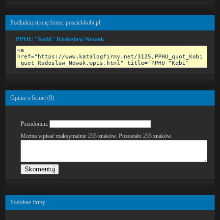
Podlinkuj stronę firmy: posciel-kobi.pl
PPHU "Kobi" Radosław Nowak
Opinie o firmie (
0
)
Pseudonim:
Można wpisać maksymalnie 255 znaków. Pozostało
255
znaków.
Podobne firmy