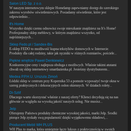
Salon LED Sp. z o.o.
W naszym internetowym sklepie Homelamp zapewniamy dostęp do szerokiego
zakresu wyrobów oświetleniowych. Posiadamy oświetlenie, które jest
odpowiednio...
It's Home
Wszystko dzięki czemu odnowisz swoje mieszkanie znajdziesz na It’s Home!
Profesjonalny sklep meblowy, w którym znajdziesz wszystko, od
najróżniejszych...
Sklep Fedo.pl / Sandex-Bis
E-sklep FEDO to możliwość kupna tekstyliów domowych w Internecie.
Produkty dla całej rodziny, takie jak ręczniki w różnych rozmiarów, pościele...
Piękne wnętrze Paweł Denkiewicz
Konkurencyjne ceny i najlepsza obsługa z możliwych. Właśnie takimi atutami
chwali się sklep internetowy smartlazienka.pl. Jesteśmy dystrybutorem...
Medea P.P.H.U. Urszula Zimoń
Łódzki sklep w centrum przy Kopernika 53 a pomoże wyposażyć twoje okna w
szereg praktycznych i dekoracyjnych osłon okiennych. W działach rolety...
Di-Szlif
Dlaczego warto skorzystać właśnie z naszej oferty? Klienci decydują się na nas
głównie ze względu na wysoką jakość naszych usług. Nie musisz...
Jelp
Oferujemy Państwu produkty chemiczne wysokiej jakości, marki Jelp. Środki
piorące Jelp zyskały swą popularność dzięki wyjątkowemu składowi,...
Producent Mebli WH PLUS
WH Plus to marka, która umiejętnie łączy luksus z praktycznością w swoich