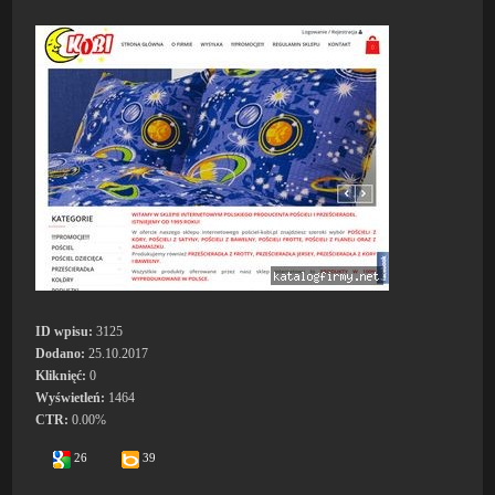
ID wpisu:
3125
Dodano:
25.10.2017
Kliknięć:
0
Wyświetleń:
1464
CTR:
0.00%
26
39