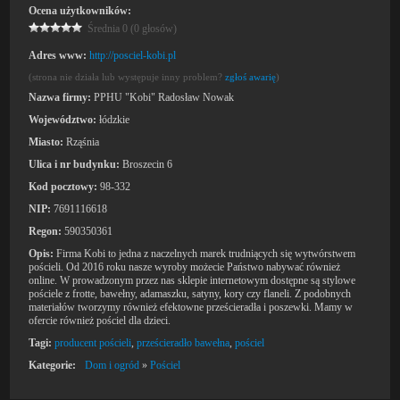
Ocena użytkowników:
Średnia 0 (0 głosów)
Adres www:
http://posciel-kobi.pl
(strona nie działa lub występuje inny problem?
zgłoś awarię
)
Nazwa firmy:
PPHU "Kobi" Radosław Nowak
Województwo:
łódzkie
Miasto:
Rząśnia
Ulica i nr budynku:
Broszecin 6
Kod pocztowy:
98-332
NIP:
7691116618
Regon:
590350361
Opis:
Firma Kobi to jedna z naczelnych marek trudniących się wytwórstwem
pościeli. Od 2016 roku nasze wyroby możecie Państwo nabywać również
online. W prowadzonym przez nas sklepie internetowym dostępne są stylowe
pościele z frotte, bawełny, adamaszku, satyny, kory czy flaneli. Z podobnych
materiałów tworzymy również efektowne prześcieradła i poszewki. Mamy w
ofercie również pościel dla dzieci.
Tagi:
producent pościeli
,
prześcieradło bawełna
,
pościel
Kategorie:
Dom i ogród
»
Pościel