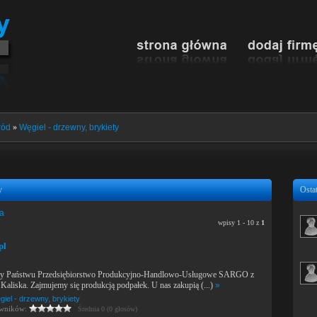
ród
»
Węgiel - drzewny, brykiety
y
Ostat
ia
wpisy 1 - 10 z
1
pl
my Państwu Przedsiębiorstwo Produkcyjno-Handlowo-Usługowe SARGO z
Kaliska. Zajmujemy się produkcją podpałek. U nas zakupią (...)
»
iel - drzewny, brykiety
owników:
Średnia 0 (0 głosów)