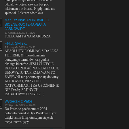
mnie przed Sądem w Gliwicach od
udziału w bójce. Zawsze był pod
telefonem i w biurze. Nigdy mnie nie
spławiał. Polecam adwokata.
Mariusz Bryk UZDROWICIEL
BIOENERGOTERAPEUTA
JASNOWIDZ
17 Grudnia 2025, o 15:26
POLECAM PANA MARIUSZA
F.H.U. Styl s.c.
5 Listopada 2025, o 09:52
ABSOLUTNIE OMIJAĆ Z DALEKA
TĘ FIRMĘ !!!!niesolidna ,nie
dotrzymuje terminów karygodna
obsługa klientów. JEŚLI CHCECIE
DŁUGO CZEKAĆ NA REALIZACJĘ
UMOWY,TO TA FIRMA WAM TO
ZAPEWNI nie poczuwając się do winy
ALE KASKĘ PRZYTULI
NATYCHMIAST I ZA OPÓŻNIENIE
NIE DAJĄ ŻADNYCH
RABATÓW!!! U MNIE (...)
Wycieczki z Pafos
17 Stycznia 2025, o 20:08
Do Pafos w październiku 2024
poleciało ponad 20 tyś Polaków. Cypr
dzięki tanim linią lotniczym staje się
mega interesujący.