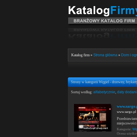
Katalog firm »
Strona główna
»
Dom i og
Strony w kategorii Węgiel - drzewny, brykiet
Sortuj według:
alfabetycznie
,
daty dodan
www.sargo.
www.sargo.pl
Przedstawia
miejscowości 
Kategorie:
Węg
Ocena użytk